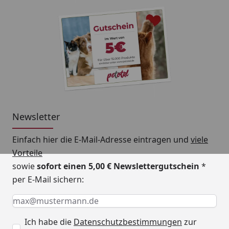
Newsletter
Einfach hier die E-Mail-Adresse eintragen und
viele
Vorteile
sowie
sofort einen 5,00 € Newslettergutschein
*
per E-Mail sichern:
Keine Eingabe erforderlich
Eingabe erforderlich
E-Mail *
Ich habe die
Datenschutzbestimmungen
zur