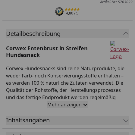
Artikel-Nr.: 5703029
4,80
/ 5
Detailbeschreibung
Corwex Entenbrust in Streifen
Hundesnack
Corwex Hundesnacks sind reine Naturprodukte, die
weder Farb- noch Konservierungsstoffe enthalten –
es werden 100 % natürliche Zutaten verwendet. Die
Qualität der Rohstoffe, der Herstellungsprozesses
und das fertige Endprodukt werden regelmäßig
kontrolliert. Zudem finden regelmäßige
Mehr anzeigen
Qualitätskontrollen durch unabhängige Prüfinstitute
in Deutschland statt. Eine fettarme, gesunde
Inhaltsangaben
Ernährung rückt auch bei unseren Fellnasen immer
mehr in den Mittelpunkt. Für die Herstellung von