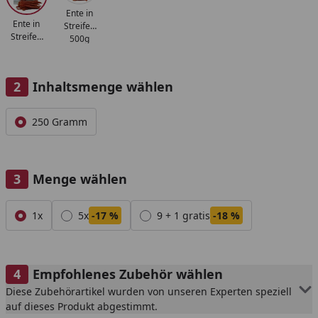
Ente in
Ente in
Streifen
Streifen
500g
250g
Inhaltsmenge wählen
Alle anzeigen (1)
250 Gramm
Menge wählen
Alle anzeigen (3)
1x
5x
-17 %
9 + 1 gratis
-18 %
Empfohlenes Zubehör wählen
Diese Zubehörartikel wurden von unseren Experten speziell
auf dieses Produkt abgestimmt.