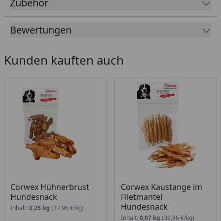
Zubehör
Corwex Hundeleckerlies wird daher nur
ausgewähltes, hochwertiges Fleisch verwendet,
Bewertungen
welches ein spezielles Trocknungsverfahren
durchläuft. Der Fettgehalt aller Corwex Snacks ist
daher besonders gering. Die Corwex Kauknochen
Kunden kauften auch
Hundesnacks bestehen ausschließlich aus Rinderhaut
mit dem extra an leckerem Geflügel, Lamm oder Ente.
Corwex Hühnerbrust
Corwex Kaustange im
Hundesnack
Filetmantel
Hundesnack
Inhalt:
0,25 kg
(27,96 €/kg)
Inhalt:
0,07 kg
(39,86 €/kg)