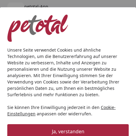
petotal-App
Öffnen
Banner schließen
petotal
kostenlos - Im App Store
Alle Produkte
Mein Konto
Wunschl
Ein
4,80
/ 5
Suchen
Unsere Seite verwendet Cookies und ähnliche
Technologien, um die Benutzererfahrung auf unserer
Hund
Snacks
Corwex Entenbrust in Streifen Hundesnac
Website zu verbessern, Inhalte und Anzeigen zu
Startseite
personalisieren und die Nutzung unserer Website zu
Corwex Entenbrust in Streifen
analysieren. Mit Ihrer Einwilligung stimmen Sie der
Hundesnack Ente in Streifen 250g
Verwendung von Cookies sowie der Verarbeitung Ihrer
persönlichen Daten zu, um Ihnen ein bestmögliches
5
Surferlebnis und mehr Funktionen zu bieten.
(5 Bewertungen)
Sie können Ihre Einwilligung jederzeit in den
Cookie-
Einstellungen
anpassen oder widerrufen.
Ja, verstanden