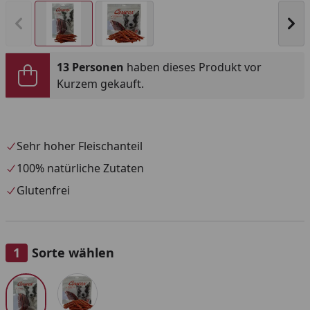
Vorheriges Bild anzeigen
Näc
13 Personen
haben dieses Produkt vor
Kurzem gekauft.
Sehr hoher Fleischanteil
100% natürliche Zutaten
Glutenfrei
Sorte wählen
Alle anzeigen (2)