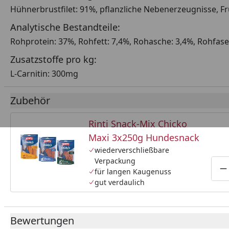
Hühnerbrustfilet: 91%, pflanzliche Nebenerzeugnisse, F
Analytische Bestandteile:
Rohprotein: 37%, Rohfett: 7,4%, Rohasche: 3,4%, Rohfaser
Zusatzstoffe pro kg:
L-Carnitin: 300mg
Zubehör
Rinti Snack-Mix Chicko
Maxi 3x250g Hundesnack
wiederverschließbare
Verpackung
für langen Kaugenuss
P
gut verdaulich
Bewertungen