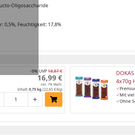
ructo-Oligosaccharide
: 0,5%, Feuchtigkeit: 17,8%
-9%
UVP
18,87 €
DOKAS 
16,99 €
4x70g 
inkl. 7% MwSt.
Premiu
Inhalt:
0,75 kg
(22,65 €/kg)
Mit viel
Ohne S
roduktmenge um eins verringern
Produktmenge manuell eingeben
Produktmenge um eins erhöhen
In den Einkaufswagen legen