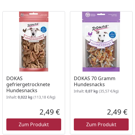
DOKAS
DOKAS 70 Gramm
gefriergetrocknete
Hundesnacks
Hundesnacks
Inhalt:
0,07 kg
(35,57 €/kg)
Inhalt:
0,022 kg
(113,18 €/kg)
att in Prozent
prünglicher Preis
2,49 €
2,49 €
ueller Preis
Aktueller Preis
Akt
Zum Produkt
Zum Produkt