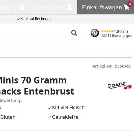
0
tellung
Mein Konto
Einkaufswagen
llung
Mein Konto
Einkaufswagen
Kauf auf Rechnung
4,80
/ 5
Produkt suchen
12.182 Bewertungen
Artikel-Nr.:
5856459
inis 70 Gramm
acks Entenbrust
Bewertung)
k
Mit viel Fleisch
 Gluten
Getreidefrei