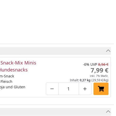
Snack-Mix Minis
-6%
UVP
8,56 €
7,99 €
Hundesnacks
m-Snack
inkl. 7% MwSt.
Inhalt:
0,27 kg
(29,59 €/kg)
 Fleisch
oja und Gluten
Produktmenge um eins verringe
Produktmenge manuell
Produktmenge 
In den 