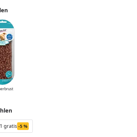
len
erbrust
nzufügen
hlen
 1 gratis
-5 %