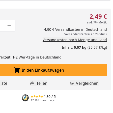
2,49 €
inkl. 7% MwSt.
ge um eins verringern
duktmenge manuell eingeben
Produktmenge um eins erhöhen
4,90 € Versandkosten in Deutschland
Versandkostenfrei ab 28 Stück
Versandkosten nach Menge und Land
Inhalt:
0,07 kg
(35,57 €/kg)
ferzeit: 1-2 Werktage in Deutschland
In den Einkaufswagen
In den Einkaufswagen legen
iste
Teilen
Vergleichen
dukt zur Wunschliste hinzufügen
Teilen
Produkt Vergle
4,80
/ 5
12.182 Bewertungen