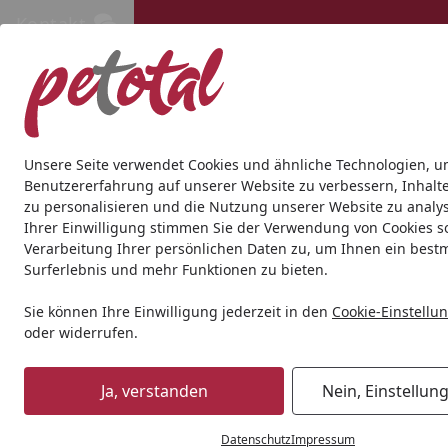
Kontakt
Kontakt
Kostenloser Versand ab 69€
Hund
Katze
Aquaristik
Teich
Andere Tierarten
Gesc
Unsere Seite verwendet Cookies und ähnliche Technologien, u
Benutzererfahrung auf unserer Website zu verbessern, Inhalt
zu personalisieren und die Nutzung unserer Website zu analys
Hund
Snacks
DOKAS Minis 70 Gramm Hundesnacks
Ihrer Einwilligung stimmen Sie der Verwendung von Cookies s
Startseite
Verarbeitung Ihrer persönlichen Daten zu, um Ihnen ein best
Surferlebnis und mehr Funktionen zu bieten.
Sie können Ihre Einwilligung jederzeit in den
Cookie-Einstellu
oder widerrufen.
Ja, verstanden
Nein, Einstellun
Datenschutz
Impressum