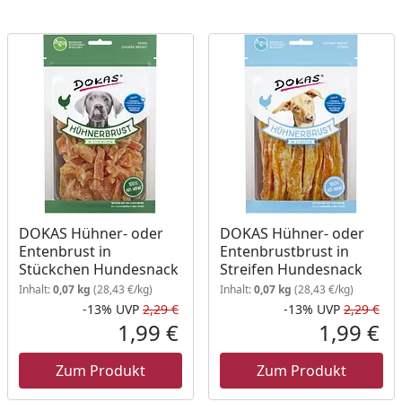
DOKAS Hühner- oder
DOKAS Hühner- oder
Entenbrust in
Entenbrustbrust in
Stückchen Hundesnack
Streifen Hundesnack
Inhalt:
0,07 kg
(28,43 €/kg)
Inhalt:
0,07 kg
(28,43 €/kg)
-13%
UVP
2,29 €
-13%
UVP
2,29 €
Rabatt in Prozent
Ursprünglicher Preis
Rab
Urs
1,99 €
1,99 €
ueller Preis
Aktueller Preis
Akt
Zum Produkt
Zum Produkt