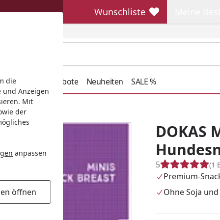
Wunschliste
Meine Bes
Wunschliste
Meine Beste
henkideen
Angebote
Neuheiten
SALE %
m die
e und Anzeigen
ieren. Mit
owie der
mögliches
DOKAS M
Hundesn
ngen
anpassen
5
(1 
Premium-Snac
Ohne Soja und
gen öffnen