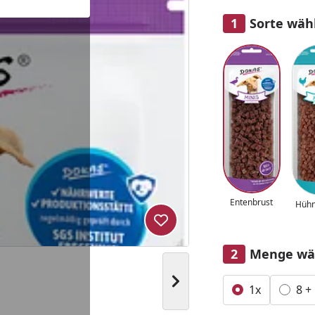
Sorte wäh
Alle anzeigen (2)
Entenbrust
Hühn
Produkt zur Wunschliste hi
Menge wä
Nächstes Bild anzeigen
Alle anzeigen (2)
1x
8 +