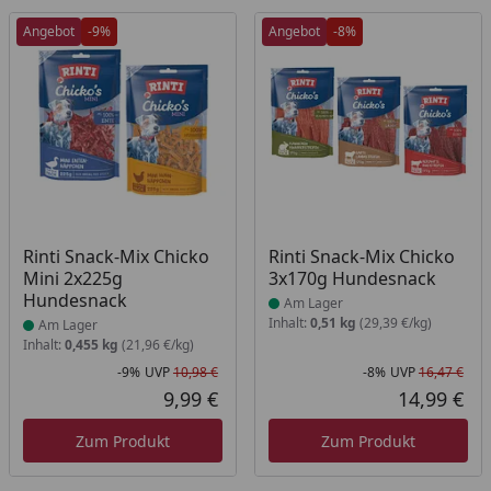
Angebot
-9%
Angebot
-8%
Produkt am Lager
Produkt am Lager
Rinti Snack-Mix Chicko
Rinti Snack-Mix Chicko
Mini 2x225g
3x170g Hundesnack
Hundesnack
Am Lager
Inhalt:
0,51 kg
(29,39 €/kg)
Am Lager
Inhalt:
0,455 kg
(21,96 €/kg)
-9%
UVP
10,98 €
-8%
UVP
16,47 €
Rabatt in Prozent
Ursprünglicher Preis
Rab
Urs
9,99 €
14,99 €
Aktueller Preis
Akt
Zum Produkt
Zum Produkt