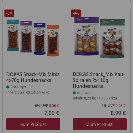
-6%
-9%
Produkt am Lager
Produkt am Lager
DOKAS Snack-Mix Minis
DOKAS Snack_Mix Kau-
4x70g Hundesnacks
Spiralen 2x110g
Hundesnacks
Am Lager
Inhalt:
0,27 kg
(29,59 €/kg)
Am Lager
Inhalt:
0,22 kg
(40,86 €/kg)
-6%
UVP
8,56 €
-9%
UVP
9,98 €
Rabatt in Prozent
Ursprünglicher Preis
Rab
Urs
7,99 €
8,99 €
Aktueller Preis
Akt
Zum Produkt
Zum Produkt