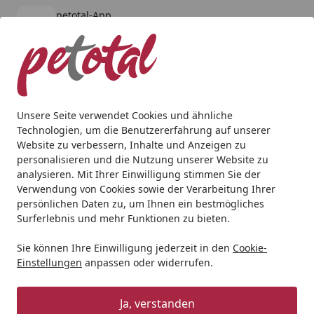
petotal-App
Öffnen
Banner schließen
petotal
kostenlos - Im App Store
Alle Produkte
Mein Konto
Wunschl
Ein
4,80
/ 5
Suchen
Unsere Seite verwendet Cookies und ähnliche
Technologien, um die Benutzererfahrung auf unserer
Hund
Snacks
Mixpakete
Website zu verbessern, Inhalte und Anzeigen zu
Startseite
personalisieren und die Nutzung unserer Website zu
Mixpakete
analysieren. Mit Ihrer Einwilligung stimmen Sie der
Verwendung von Cookies sowie der Verarbeitung Ihrer
persönlichen Daten zu, um Ihnen ein bestmögliches
Ihre Artikelübersicht
Surferlebnis und mehr Funktionen zu bieten.
Sie können Ihre Einwilligung jederzeit in den
Cookie-
Kategorien
Einstellungen
anpassen oder widerrufen.
Filter / Sortierung
Ja, verstanden