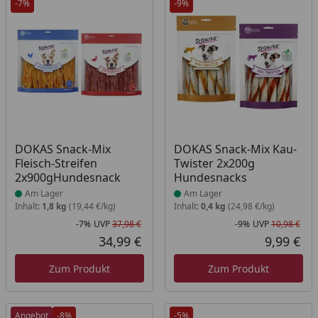
-7%
-9%
Produkt am Lager
Produkt am Lager
DOKAS Snack-Mix
DOKAS Snack-Mix Kau-
Fleisch-Streifen
Twister 2x200g
2x900gHundesnack
Hundesnacks
Am Lager
Am Lager
Inhalt:
1,8 kg
(19,44 €/kg)
Inhalt:
0,4 kg
(24,98 €/kg)
-7%
UVP
37,98 €
-9%
UVP
10,98 €
Rabatt in Prozent
Ursprünglicher Preis
Rab
Urs
34,99 €
9,99 €
Aktueller Preis
Akt
Zum Produkt
Zum Produkt
Angebot
-8%
-5%