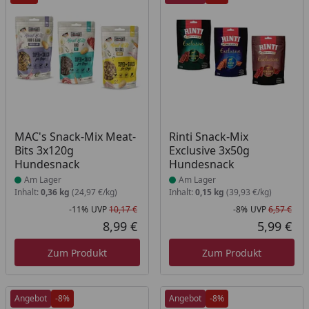
Produkt am Lager
Produkt am Lager
MAC's Snack-Mix Meat-
Rinti Snack-Mix
Bits 3x120g
Exclusive 3x50g
Hundesnack
Hundesnack
Am Lager
Am Lager
Inhalt:
0,36 kg
(24,97 €/kg)
Inhalt:
0,15 kg
(39,93 €/kg)
-11%
UVP
10,17 €
-8%
UVP
6,57 €
Rabatt in Prozent
Ursprünglicher Preis
Rab
Urs
8,99 €
5,99 €
Aktueller Preis
Akt
Zum Produkt
Zum Produkt
Angebot
-8%
Angebot
-8%