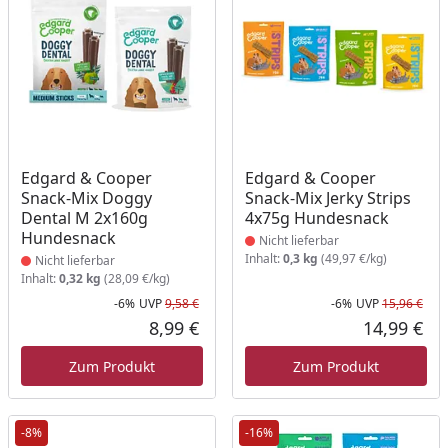
Produkt nicht lieferbar
Produkt nicht lieferbar
Edgard & Cooper
Edgard & Cooper
Snack-Mix Doggy
Snack-Mix Jerky Strips
Dental M 2x160g
4x75g Hundesnack
Hundesnack
Nicht lieferbar
Inhalt:
0,3 kg
(49,97 €/kg)
Nicht lieferbar
Inhalt:
0,32 kg
(28,09 €/kg)
-6%
UVP
9,58 €
-6%
UVP
15,96 €
Rabatt in Prozent
Ursprünglicher Preis
Rab
Urs
8,99 €
14,99 €
Aktueller Preis
Akt
Zum Produkt
Zum Produkt
-8%
-16%