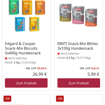
Produkt nicht lieferbar
Produkt nicht lieferbar
Edgard & Cooper
RINTI Snack-Mix Bitties
Snack-Mix Biscuits
3x100g Hundesnack
5x400g Hundesnack
Nicht lieferbar
Inhalt:
0,3 kg
(19,97 €/kg)
Nicht lieferbar
Inhalt:
2 kg
(13,50 €/kg)
-9%
UVP
29,95 €
-8%
UVP
6,57 €
Rabatt in Prozent
Ursprünglicher Preis
Rab
Urs
26,99 €
5,99 €
Aktueller Preis
Akt
Zum Produkt
Zum Produkt
-6%
-6%