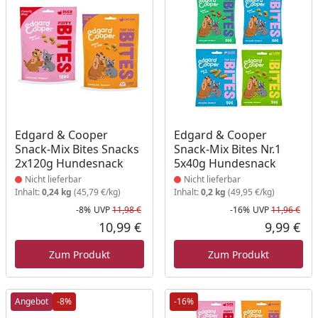
Produkt nicht lieferbar
Produkt nicht lieferbar
Edgard & Cooper
Edgard & Cooper
Snack-Mix Bites Snacks
Snack-Mix Bites Nr.1
2x120g Hundesnack
5x40g Hundesnack
Nicht lieferbar
Nicht lieferbar
Inhalt:
0,24 kg
(45,79 €/kg)
Inhalt:
0,2 kg
(49,95 €/kg)
-8%
UVP
11,98 €
-16%
UVP
11,96 €
Rabatt in Prozent
Ursprünglicher Preis
Rab
Urs
10,99 €
9,99 €
Aktueller Preis
Akt
Zum Produkt
Zum Produkt
Angebot
-8%
-16%