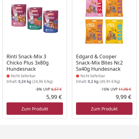
Produkt nicht lieferbar
Produkt nicht lieferbar
Rinti Snack-Mix 3
Edgard & Cooper
Chicko Plus 3x80g
Snack-Mix Bites Nr.2
Hundesnack
5x40g Hundesnack
Nicht lieferbar
Nicht lieferbar
Inhalt:
0,24 kg
(24,96 €/kg)
Inhalt:
0,2 kg
(49,95 €/kg)
-8%
UVP
6,57 €
-16%
UVP
11,96 €
Rabatt in Prozent
Ursprünglicher Preis
Rab
Urs
5,99 €
9,99 €
Aktueller Preis
Akt
Zum Produkt
Zum Produkt