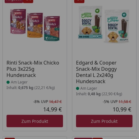
Produkt am Lager
Produkt am Lager
Rinti Snack-Mix Chicko
Edgard & Cooper
Plus 3x225g
Snack-Mix Doggy
Hundesnack
Dental L 2x240g
Hundesnack
Am Lager
Inhalt:
0,675 kg
(22,21 €/kg)
Am Lager
Inhalt:
0,48 kg
(22,90 €/kg)
-8%
UVP
16,47 €
-5%
UVP
11,58 €
Rabatt in Prozent
Ursprünglicher Preis
Rab
Urs
14,99 €
10,99 €
Aktueller Preis
Akt
Zum Produkt
Zum Produkt