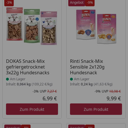
-3%
Angebot
-9%
Produkt am Lager
Produkt am Lager
DOKAS Snack-Mix
Rinti Snack-Mix
gefriergetrocknet
Sensible 2x120g
3x22g Hundesnacks
Hundesnack
Am Lager
Am Lager
Inhalt:
0,064 kg
(109,22 €/kg)
Inhalt:
0,24 kg
(41,63 €/kg)
-3%
UVP
7,27 €
-9%
UVP
10,98 €
Rabatt in Prozent
Ursprünglicher Preis
Rab
Urs
6,99 €
9,99 €
Aktueller Preis
Akt
Zum Produkt
Zum Produkt