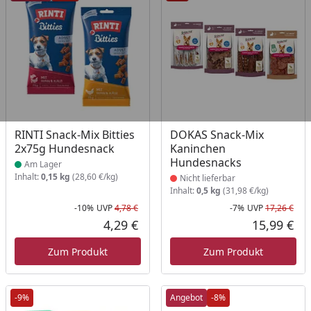
Produkt am Lager
Produkt nicht lieferbar
RINTI Snack-Mix Bitties
DOKAS Snack-Mix
2x75g Hundesnack
Kaninchen
Hundesnacks
Am Lager
Inhalt:
0,15 kg
(28,60 €/kg)
Nicht lieferbar
Inhalt:
0,5 kg
(31,98 €/kg)
-10%
UVP
4,78 €
-7%
UVP
17,26 €
Rabatt in Prozent
Ursprünglicher Preis
Rab
Urs
4,29 €
15,99 €
Aktueller Preis
Akt
Zum Produkt
Zum Produkt
-9%
Angebot
-8%