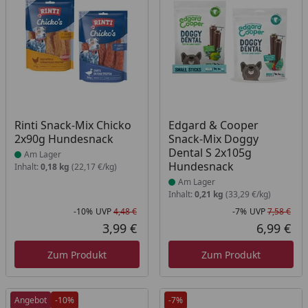
Produkt am Lager
Produkt am Lager
Rinti Snack-Mix Chicko
Edgard & Cooper
2x90g Hundesnack
Snack-Mix Doggy
Dental S 2x105g
Am Lager
Hundesnack
Inhalt:
0,18 kg
(22,17 €/kg)
Am Lager
Inhalt:
0,21 kg
(33,29 €/kg)
-10%
UVP
4,48 €
-7%
UVP
7,58 €
Rabatt in Prozent
Ursprünglicher Preis
Rab
Urs
3,99 €
6,99 €
Aktueller Preis
Akt
Zum Produkt
Zum Produkt
Angebot
-10%
-7%