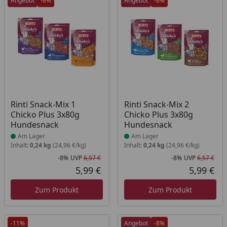
Angebot
-8%
Angebot
-8%
Produkt am Lager
Produkt am Lager
Rinti Snack-Mix 1
Rinti Snack-Mix 2
Chicko Plus 3x80g
Chicko Plus 3x80g
Hundesnack
Hundesnack
Am Lager
Am Lager
Inhalt:
0,24 kg
(24,96 €/kg)
Inhalt:
0,24 kg
(24,96 €/kg)
-8%
UVP
6,57 €
-8%
UVP
6,57 €
Rabatt in Prozent
Ursprünglicher Preis
Rab
Urs
5,99 €
5,99 €
Aktueller Preis
Akt
Zum Produkt
Zum Produkt
-11%
Angebot
-8%