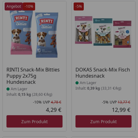
Angebot
-10%
-5%
Produkt am Lager
Produkt am Lager
RINTI Snack-Mix Bitties
DOKAS Snack-Mix Fisch
Puppy 2x75g
Hundesnack
Hundesnack
Am Lager
Inhalt:
0,39 kg
(33,31 €/kg)
Am Lager
Inhalt:
0,15 kg
(28,60 €/kg)
-10%
UVP
4,78 €
-5%
UVP
13,77 €
Rabatt in Prozent
Ursprünglicher Preis
Rab
Urs
4,29 €
12,99 €
Aktueller Preis
Akt
Zum Produkt
Zum Produkt