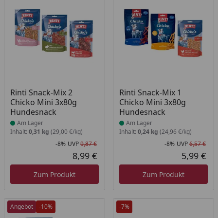
Produkt am Lager
Produkt am Lager
Rinti Snack-Mix 2
Rinti Snack-Mix 1
Chicko Mini 3x80g
Chicko Mini 3x80g
Hundesnack
Hundesnack
Am Lager
Am Lager
Inhalt:
0,31 kg
(29,00 €/kg)
Inhalt:
0,24 kg
(24,96 €/kg)
-8%
UVP
9,87 €
-8%
UVP
6,57 €
Rabatt in Prozent
Ursprünglicher Preis
Rab
Urs
8,99 €
5,99 €
Aktueller Preis
Akt
Zum Produkt
Zum Produkt
Angebot
-10%
-7%