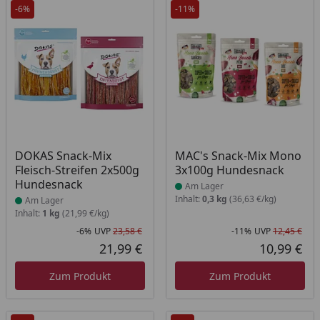
-6%
-11%
Produkt am Lager
Produkt am Lager
DOKAS Snack-Mix
MAC's Snack-Mix Mono
Fleisch-Streifen 2x500g
3x100g Hundesnack
Hundesnack
Am Lager
Inhalt:
0,3 kg
(36,63 €/kg)
Am Lager
Inhalt:
1 kg
(21,99 €/kg)
-6%
UVP
23,58 €
-11%
UVP
12,45 €
Rabatt in Prozent
Ursprünglicher Preis
Rab
Urs
21,99 €
10,99 €
Aktueller Preis
Akt
Zum Produkt
Zum Produkt