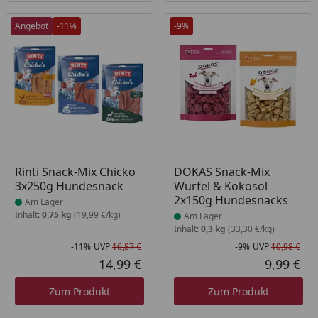
Angebot
-11%
-9%
Produkt am Lager
Produkt am Lager
Rinti Snack-Mix Chicko
DOKAS Snack-Mix
3x250g Hundesnack
Würfel & Kokosöl
2x150g Hundesnacks
Am Lager
Inhalt:
0,75 kg
(19,99 €/kg)
Am Lager
Inhalt:
0,3 kg
(33,30 €/kg)
-11%
UVP
16,87 €
-9%
UVP
10,98 €
Rabatt in Prozent
Ursprünglicher Preis
Rab
Urs
14,99 €
9,99 €
Aktueller Preis
Akt
Zum Produkt
Zum Produkt