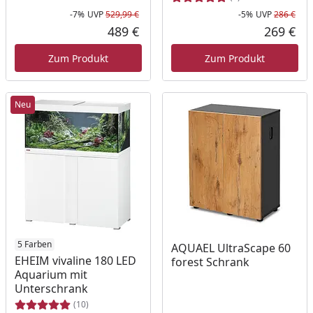
-7%
UVP
529,99 €
-5%
UVP
286 €
Rabatt in Prozent
Ursprünglicher Preis
Rab
Urs
489 €
269 €
Aktueller Preis
Akt
Zum Produkt
Zum Produkt
Neu
5 Farben
AQUAEL UltraScape 60
EHEIM vivaline 180 LED
forest Schrank
Aquarium mit
Unterschrank
(10)