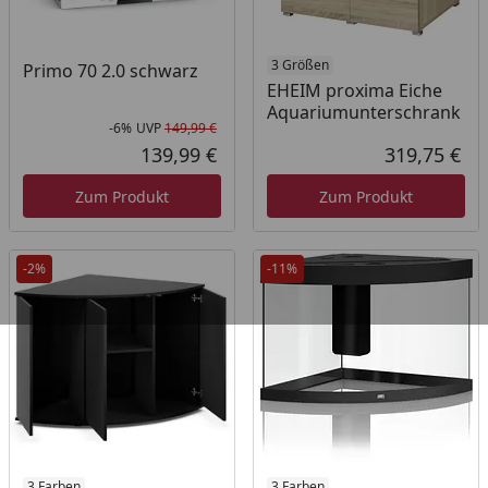
3 Größen
Primo 70 2.0 schwarz
EHEIM proxima Eiche
Aquariumunterschrank
-6%
UVP
149,99 €
Rabatt in Prozent
Ursprünglicher Preis
139,99 €
319,75 €
Aktueller Preis
Akt
Zum Produkt
Zum Produkt
-2%
-11%
3 Farben
3 Farben