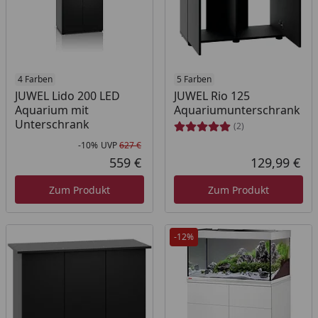
4 Farben
5 Farben
JUWEL Lido 200 LED
JUWEL Rio 125
Aquarium mit
Aquariumunterschrank
Unterschrank
(2)
-10%
UVP
627 €
Rabatt in Prozent
Ursprünglicher Preis
559 €
129,99 €
Aktueller Preis
Akt
Zum Produkt
Zum Produkt
-12%