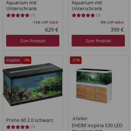
Aquarium mit
Aquarium mit
Unterschrank
Unterschrank
(1)
(3)
-13%
UVP
725 €
-8%
UVP
435 €
Rabatt in Prozent
Ursprünglicher Preis
Rab
Urs
629 €
399 €
Aktueller Preis
Akt
Zum Produkt
Zum Produkt
Angebot
-9%
-31%
4 Farben
Primo 60 2.0 schwarz
EHEIM incpiria 530 LED
(1)