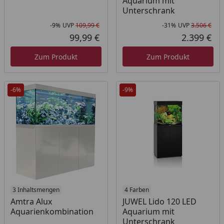
Aquarium mit
Unterschrank
-9%
UVP
109,99 €
-31%
UVP
3.506 €
Rabatt in Prozent
Ursprünglicher Preis
Rab
Urs
99,99 €
2.399 €
Aktueller Preis
Akt
Zum Produkt
Zum Produkt
-6%
-9%
3 Inhaltsmengen
4 Farben
Amtra Alux
JUWEL Lido 120 LED
Aquarienkombination
Aquarium mit
Unterschrank