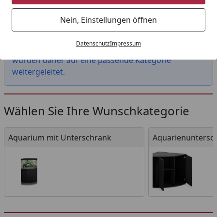
Startseite
Nein, Einstellungen öffnen
Das von Ihnen gesuchte Produkt "Aquatlantis
Splendid 300 ws Kombi, 150x40cm Aquarium mit
Datenschutz
Impressum
Unterschrank" ist leider nicht mehr verfügbar. Sie
wurden daher auf eine passende Kategorie
weitergeleitet.
Wählen Sie Ihre Wunschkategorie
Aquarium mit Unterschrank
Aquarienuntersch
Aquarium mit Unterschrank
Aquarienuntersc