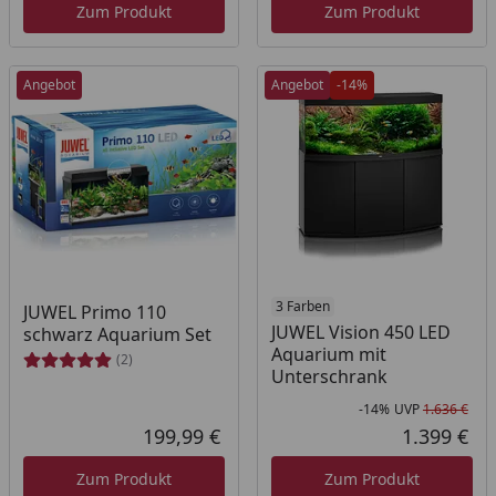
Zum Produkt
Zum Produkt
Angebot
Angebot
-14%
3 Farben
JUWEL Primo 110
JUWEL Vision 450 LED
schwarz Aquarium Set
Aquarium mit
(2)
Unterschrank
-14%
UVP
1.636 €
Rab
Urs
199,99 €
1.399 €
Aktueller Preis
Akt
Zum Produkt
Zum Produkt