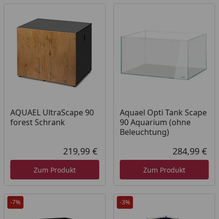
AQUAEL UltraScape 90
Aquael Opti Tank Scape
forest Schrank
90 Aquarium (ohne
Beleuchtung)
219,99 €
284,99 €
Aktueller Preis
Akt
Zum Produkt
Zum Produkt
-7%
-3%