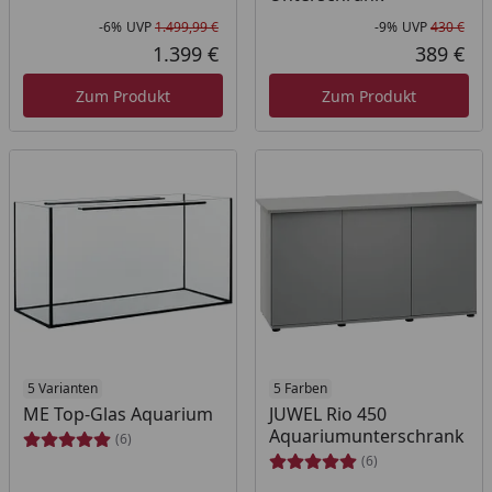
-6%
UVP
1.499,99 €
-9%
UVP
430 €
Rabatt in Prozent
Ursprünglicher Preis
Rab
Urs
1.399 €
389 €
Aktueller Preis
Akt
Zum Produkt
Zum Produkt
5 Varianten
5 Farben
ME Top-Glas Aquarium
JUWEL Rio 450
Aquariumunterschrank
(6)
(6)