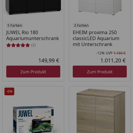
5 Farben
3 Farben
JUWEL Rio 180
EHEIM proxima 250
Aquariumunterschrank
classicLED Aquarium
mit Unterschrank
(2)
-12%
UVP
1.160 €
Rab
Urs
149,99 €
1.011,20 €
Aktueller Preis
Akt
Zum Produkt
Zum Produkt
-6%