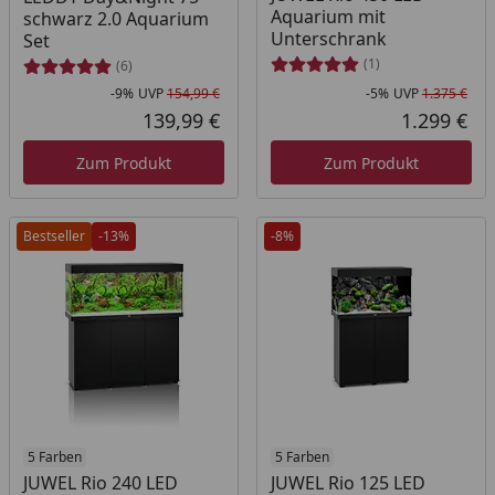
Aquarium mit
schwarz 2.0 Aquarium
Unterschrank
Set
(1)
(6)
-9%
UVP
154,99 €
-5%
UVP
1.375 €
Rabatt in Prozent
Ursprünglicher Preis
Rab
Urs
139,99 €
1.299 €
Aktueller Preis
Akt
Zum Produkt
Zum Produkt
Bestseller
-13%
-8%
5 Farben
5 Farben
JUWEL Rio 240 LED
JUWEL Rio 125 LED