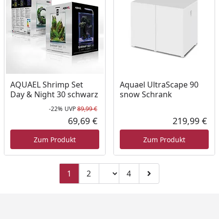
AQUAEL Shrimp Set
Aquael UltraScape 90
Day & Night 30 schwarz
snow Schrank
-22%
UVP
89,99 €
Rabatt in Prozent
Ursprünglicher Preis
69,69 €
219,99 €
Aktueller Preis
Akt
Zum Produkt
Zum Produkt
Seitenzahl ändern
1
2
4
Zu Seite 2
Zu Seite 4
Zur nächsten Seite