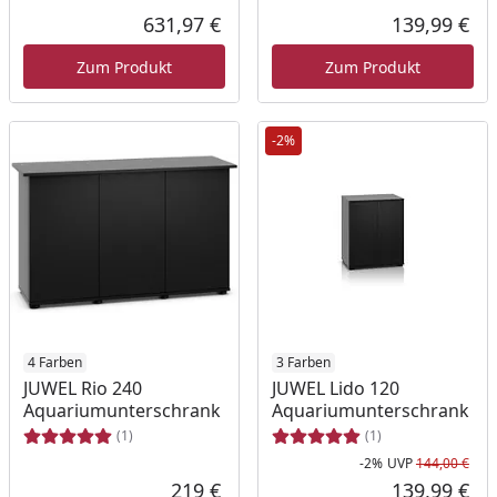
631,97 €
139,99 €
Aktueller Preis
Akt
Zum Produkt
Zum Produkt
-2%
4 Farben
3 Farben
JUWEL Rio 240
JUWEL Lido 120
Aquariumunterschrank
Aquariumunterschrank
(1)
(1)
-2%
UVP
144,00 €
Rab
Urs
219 €
139,99 €