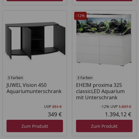
-12%
3 Farben
3 Farben
JUWEL Vision 450
EHEIM proxima 325
Aquariumunterschrank
classicLED Aquarium
mit Unterschrank
UVP
351 €
-12%
UVP
1.597 €
Ursprünglicher Preis
Rab
Urs
349 €
1.394,12 €
Aktueller Preis
Akt
Zum Produkt
Zum Produkt