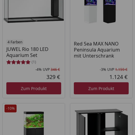
4 Farben
Red Sea MAX NANO
JUWEL Rio 180 LED
Peninsula Aquarium
Aquarium Set
mit Unterschrank
(1)
-4%
UVP
346 €
-3%
UVP
1.159 €
Rabatt in Prozent
Ursprünglicher Preis
Rab
Urs
329 €
1.124 €
Aktueller Preis
Akt
Zum Produkt
Zum Produkt
-10%