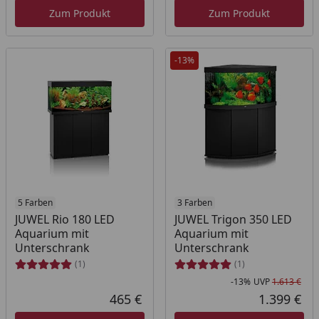
Zum Produkt
Zum Produkt
-13%
5 Farben
3 Farben
JUWEL Rio 180 LED
JUWEL Trigon 350 LED
Aquarium mit
Aquarium mit
Unterschrank
Unterschrank
(1)
(1)
-13%
UVP
1.613 €
Rab
Urs
465 €
1.399 €
Aktueller Preis
Akt