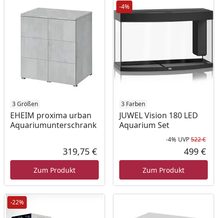
-4%
3 Größen
3 Farben
EHEIM proxima urban
JUWEL Vision 180 LED
Aquariumunterschrank
Aquarium Set
-4%
UVP
522 €
Rab
Urs
319,75 €
499 €
Aktueller Preis
Akt
Zum Produkt
Zum Produkt
-22%