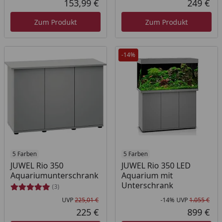
153,99 €
249 €
Aktueller Preis
Akt
Zum Produkt
Zum Produkt
-14%
5 Farben
5 Farben
JUWEL Rio 350
JUWEL Rio 350 LED
Aquariumunterschrank
Aquarium mit
Unterschrank
(3)
UVP
225,01 €
-14%
UVP
1.055 €
Ursprünglicher Preis
Rab
Urs
225 €
899 €
Aktueller Preis
Akt