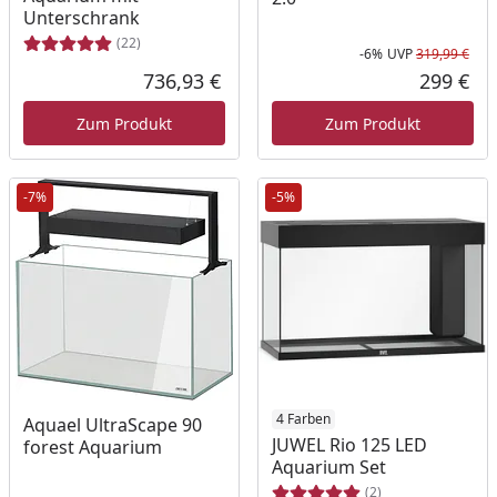
Unterschrank
(22)
-6%
UVP
319,99 €
Rab
Urs
736,93 €
299 €
Aktueller Preis
Akt
Zum Produkt
Zum Produkt
-7%
-5%
4 Farben
Aquael UltraScape 90
JUWEL Rio 125 LED
forest Aquarium
Aquarium Set
(2)