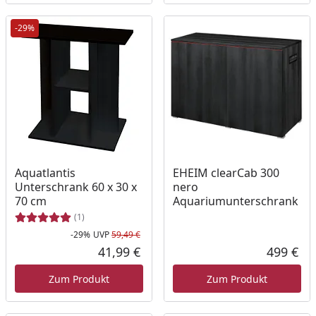
-29%
Aquatlantis
EHEIM clearCab 300
Unterschrank 60 x 30 x
nero
70 cm
Aquariumunterschrank
(1)
-29%
UVP
59,49 €
Rabatt in Prozent
Ursprünglicher Preis
41,99 €
499 €
Aktueller Preis
Akt
Zum Produkt
Zum Produkt