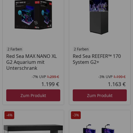
2 Farben
2 Farben
Red Sea MAX NANO XL
Red Sea REEFER™ 170
G2 Aquarium mit
System G2+
Unterschrank
-7%
UVP
1.299 €
-3%
UVP
1.199 €
Rabatt in Prozent
Ursprünglicher Preis
Rab
Urs
1.199 €
1.163 €
Aktueller Preis
Akt
Zum Produkt
Zum Produkt
-4%
-3%