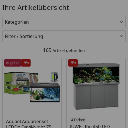
Ihre Artikelübersicht
Kategorien
Filter / Sortierung
165
Artikel gefunden
Angebot
-9%
-5%
4 Farben
Aquael Aquarienset
JUWEL Rio 450 LED
LEDDY Day&Night 75