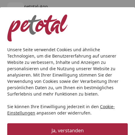
petotal-App
Öffnen
Banner schließen
petotal
kostenlos - Im App Store
Alle Produkte
Mein Konto
Wunschl
Ein
4,80
/ 5
Suchen
Unsere Seite verwendet Cookies und ähnliche
Technologien, um die Benutzererfahrung auf unserer
Website zu verbessern, Inhalte und Anzeigen zu
personalisieren und die Nutzung unserer Website zu
analysieren. Mit Ihrer Einwilligung stimmen Sie der
Verwendung von Cookies sowie der Verarbeitung Ihrer
persönlichen Daten zu, um Ihnen ein bestmögliches
Surferlebnis und mehr Funktionen zu bieten.
Sie können Ihre Einwilligung jederzeit in den
Cookie-
Einstellungen
anpassen oder widerrufen.
Aquarien
Ja, verstanden
Aquaristik
Aquarien