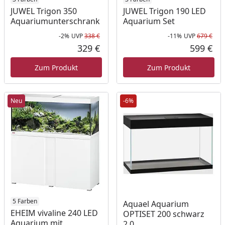
JUWEL Trigon 350
JUWEL Trigon 190 LED
Aquariumunterschrank
Aquarium Set
-2%
UVP
338 €
-11%
UVP
679 €
Rabatt in Prozent
Ursprünglicher Preis
Rab
Urs
329 €
599 €
Aktueller Preis
Akt
Zum Produkt
Zum Produkt
Neu
-6%
5 Farben
Aquael Aquarium
EHEIM vivaline 240 LED
OPTISET 200 schwarz
Aquarium mit
2.0