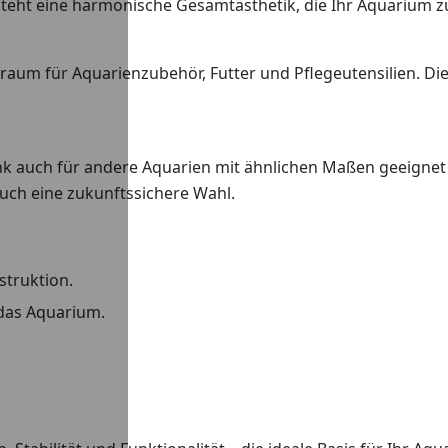
teht eine harmonische Gesamtästhetik, die Ihr Aquarium 
aum für Aquarienzubehör, Futter und Pflegeutensilien. Di
rank auch für andere Aquarien mit ähnlichen Maßen geeignet 
 auch eine zukunftssichere Wahl.
struktion.
das Aquarium.