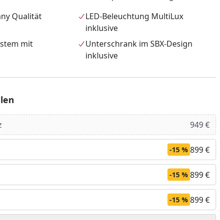
ny Qualität
LED-Beleuchtung MultiLux
inklusive
ystem mit
Unterschrank im SBX-Design
inklusive
len
z
949 €
899 €
-15 %
nzufügen
899 €
-15 %
899 €
-15 %