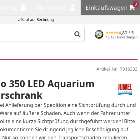
0
tellung
Mein Konto
Einkaufswagen
llung
Mein Konto
Einkaufswagen
Kauf auf Rechnung
4,80
/ 5
Produkt suchen
12.183 Bewertungen
Artikel-Nr.:
7316333
io 350 LED Aquarium
erschrank
bei Anlieferung per Spedition eine Sichtprüfung durch und
e Ware auf äußere Schäden. Auch wenn der Fahrer unter
sollte eine kurze Sichtprüfung durchgeführt werden! Bitte
okumentieren Sie dringend jegliche Beschädigung auf
. Nur so können wir den Transportschaden regulieren.