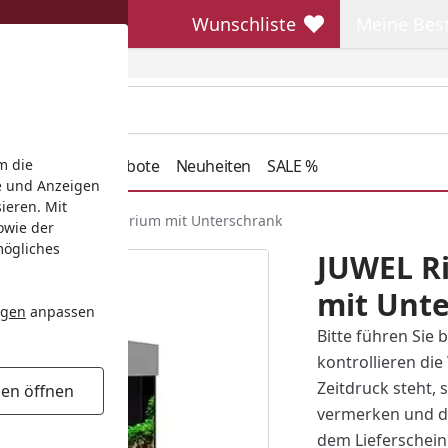
Wunschliste
Meine Bes
Wunschliste
Meine Beste
henkideen
Angebote
Neuheiten
SALE %
m die
e und Anzeigen
ieren. Mit
L Rio 350 LED Aquarium mit Unterschrank
owie der
mögliches
JUWEL R
mit Unt
ngen
anpassen
Bitte führen Sie 
kontrollieren di
Zeitdruck steht, 
gen öffnen
vermerken und d
dem Lieferschein