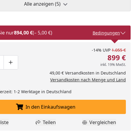
Alle anzeigen (5)
Sie nur
894,00 €
(– 5,00 €)
Bedingungen
-14%
UVP
1.055 €
899 €
inkl. 19% MwSt.
ge um eins verringern
duktmenge manuell eingeben
Produktmenge um eins erhöhen
49,00 € Versandkosten in Deutschland
Versandkosten nach Menge und Land
eferzeit: 1-2 Werktage in Deutschland
In den Einkaufswagen
In den Einkaufswagen legen
iste
Teilen
Vergleichen
dukt zur Wunschliste hinzufügen
Teilen
Produkt Vergle