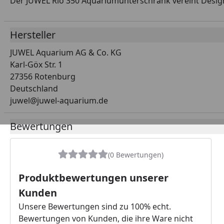
Der JUWEL Rio 350 Aquariumunterschrank vereint Design, S
Hersteller
JUWEL Aquarium AG & Co. KG
Karl-Göx Str. 1
27356 Rotenburg
Deutschland
juwel@juwel-aquarium.de
Bewertungen
(0 Bewertungen)
Produktbewertungen unserer
Kunden
Unsere Bewertungen sind zu 100% echt.
Bewertungen von Kunden, die ihre Ware nicht