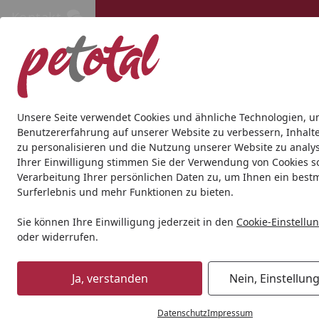
Kontakt
Kontakt
Kostenloser Versand ab 69€
Hund
Katze
Aquaristik
Teich
Andere Tierarten
Gesc
Unsere Seite verwendet Cookies und ähnliche Technologien, u
Benutzererfahrung auf unserer Website zu verbessern, Inhalt
zu personalisieren und die Nutzung unserer Website zu analys
Aquaristik
Aquarien
Aquarium mit Unterschrank
JUWE
Ihrer Einwilligung stimmen Sie der Verwendung von Cookies s
Startseite
Verarbeitung Ihrer persönlichen Daten zu, um Ihnen ein best
Surferlebnis und mehr Funktionen zu bieten.
Sie können Ihre Einwilligung jederzeit in den
Cookie-Einstellu
oder widerrufen.
Ja, verstanden
Nein, Einstellun
Datenschutz
Impressum