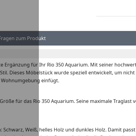
Fragen zum Produkt
te Ergänzung für Ihr Rio 350 Aquarium. Mit seiner hochwe
 Stil. Dieses Möbelstück wurde speziell entwickelt, um nich
ede Wohnumgebung einfügt.
e Größe für das Rio 350 Aquarium. Seine maximale Traglast 
ch: Schwarz, Weiß, helles Holz und dunkles Holz. Damit pass