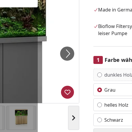
Made in Germa
Bioflow Filters
leiser Pumpe
Farbe wäh
Alle anzeigen (5)
dunkles Hol
Grau
Produkt zur Wunschliste hi
helles Holz
Nächstes Bild anzeigen
Schwarz