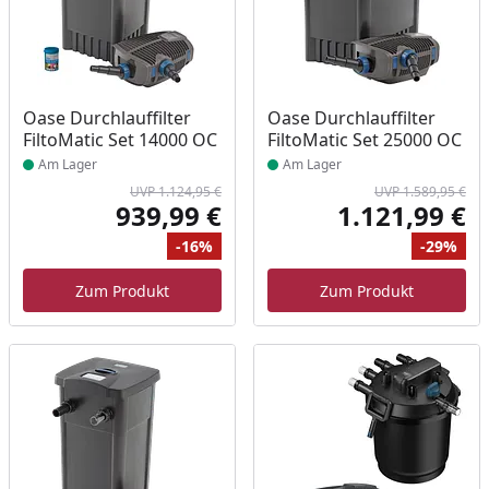
Produkt am Lager
Produkt am Lager
Oase Durchlauffilter
Oase Durchlauffilter
FiltoMatic Set 14000 OC
FiltoMatic Set 25000 OC
Am Lager
Am Lager
UVP 1.124,95 €
UVP 1.589,95 €
939,99 €
1.121,99 €
Aktueller Preis
Akt
-16%
-29%
Ursprünglicher Preis
Rabatt
Ur
Ra
Zum Produkt
Zum Produkt