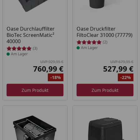
Produkt am Lager
Produkt am Lager
Oase Durchlauffilter
Oase Druckfilter
BioTec ScreenMatic²
FiltoClear 31000 (77779)
40000
(2)
Am Lager
(3)
Am Lager
UVP 929,95 €
UVP 679,95 €
760,99 €
527,99 €
Aktueller Preis
Akt
-18%
-22%
Ursprünglicher Preis
Rabatt
Ur
Ra
Zum Produkt
Zum Produkt