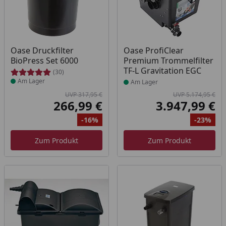
Produkt am Lager
Produkt am Lager
Oase Druckfilter
Oase ProfiClear
BioPress Set 6000
Premium Trommelfilter
TF-L Gravitation EGC
(30)
Am Lager
Am Lager
UVP 317,95 €
UVP 5.174,95 €
266,99 €
3.947,99 €
Aktueller Preis
Akt
-16%
-23%
Ursprünglicher Preis
Rabatt
Ur
Ra
Zum Produkt
Zum Produkt