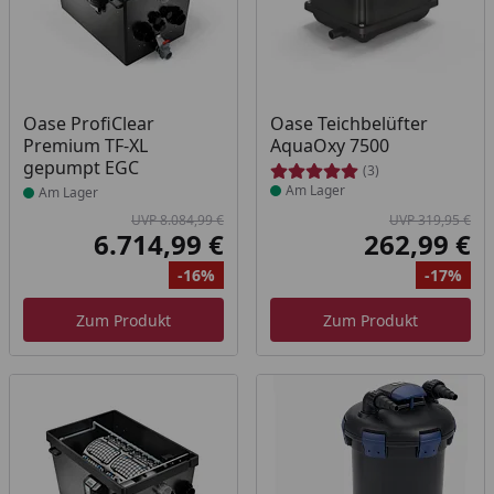
Produkt am Lager
Produkt am Lager
Oase ProfiClear
Oase Teichbelüfter
Premium TF-XL
AquaOxy 7500
gepumpt EGC
(3)
Am Lager
Am Lager
UVP 8.084,99 €
UVP 319,95 €
6.714,99 €
262,99 €
Aktueller Preis
Akt
-16%
-17%
Ursprünglicher Preis
Rabatt
Ur
Ra
Zum Produkt
Zum Produkt