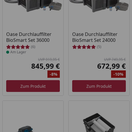
Produkt am Lager
Oase Durchlauffilter
Oase Durchlauffilter
BioSmart Set 36000
BioSmart Set 24000
(6)
(5)
Am Lager
UVP 919,95 €
UVP 749,95 €
845,99 €
672,99 €
Aktueller Preis
Akt
-8%
-10%
Ursprünglicher Preis
Rabatt
Ur
Ra
Zum Produkt
Zum Produkt