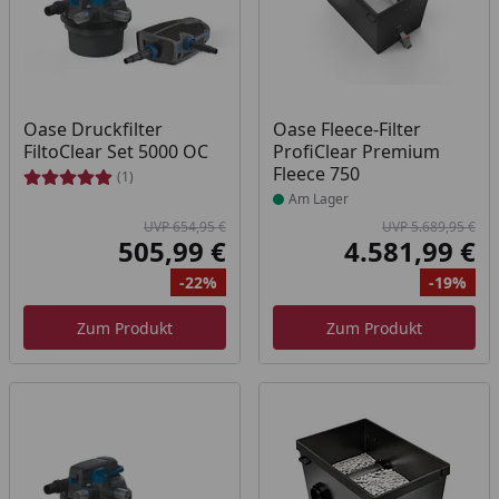
Produkt am Lager
Oase Druckfilter
Oase Fleece-Filter
FiltoClear Set 5000 OC
ProfiClear Premium
Fleece 750
(1)
Am Lager
UVP 654,95 €
UVP 5.689,95 €
505,99 €
4.581,99 €
Aktueller Preis
Akt
-22%
-19%
Ursprünglicher Preis
Rabatt
Ur
Ra
Zum Produkt
Zum Produkt