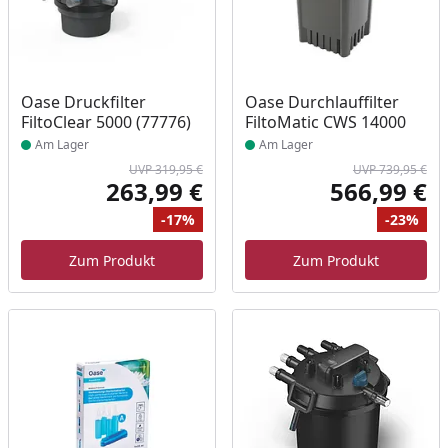
Produkt am Lager
Produkt am Lager
Oase Druckfilter
Oase Durchlauffilter
FiltoClear 5000 (77776)
FiltoMatic CWS 14000
Am Lager
Am Lager
UVP 319,95 €
UVP 739,95 €
263,99 €
566,99 €
Aktueller Preis
Akt
-17%
-23%
Ursprünglicher Preis
Rabatt
Ur
Ra
Zum Produkt
Zum Produkt