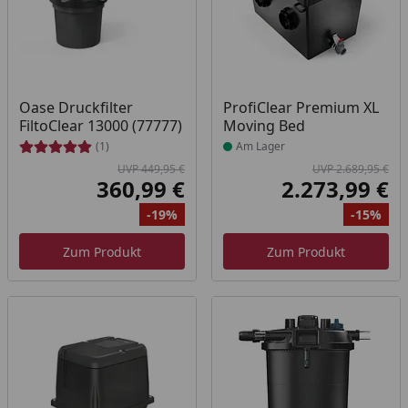
Produkt am Lager
Oase Druckfilter
ProfiClear Premium XL
FiltoClear 13000 (77777)
Moving Bed
(1)
Am Lager
UVP 449,95 €
UVP 2.689,95 €
360,99 €
2.273,99 €
Aktueller Preis
Akt
-19%
-15%
Ursprünglicher Preis
Rabatt
Ur
Ra
Zum Produkt
Zum Produkt