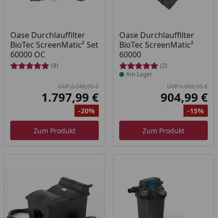
Produkt am Lager
Oase Durchlauffilter
Oase Durchlauffilter
BioTec ScreenMatic² Set
BioTec ScreenMatic²
60000 OC
60000
(8)
(2)
Am Lager
UVP 2.249,95 €
UVP 1.069,95 €
1.797,99 €
904,99 €
Aktueller Preis
Akt
-20%
-15%
Ursprünglicher Preis
Rabatt
Ur
Ra
Zum Produkt
Zum Produkt