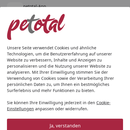
petotal-App
Öffnen
Banner schließen
petotal
kostenlos - Im App Store
Alle Produkte
Mein Konto
Wunschl
Ein
4,80
/ 5
Suchen
Unsere Seite verwendet Cookies und ähnliche
Technologien, um die Benutzererfahrung auf unserer
Website zu verbessern, Inhalte und Anzeigen zu
personalisieren und die Nutzung unserer Website zu
analysieren. Mit Ihrer Einwilligung stimmen Sie der
Verwendung von Cookies sowie der Verarbeitung Ihrer
persönlichen Daten zu, um Ihnen ein bestmögliches
Surferlebnis und mehr Funktionen zu bieten.
Sie können Ihre Einwilligung jederzeit in den
Cookie-
Einstellungen
anpassen oder widerrufen.
Filter
Ja, verstanden
Teich
Teichtechnik
Filter