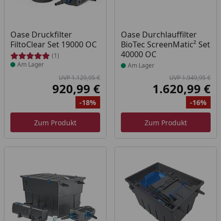
Produkt am Lager
Produkt am Lager
Oase Druckfilter
Oase Durchlauffilter
FiltoClear Set 19000 OC
BioTec ScreenMatic² Set
40000 OC
(1)
Am Lager
Am Lager
UVP 1.129,95 €
UVP 1.949,95 €
920,99 €
1.620,99 €
Aktueller Preis
Akt
-18%
-16%
Ursprünglicher Preis
Rabatt
Ur
Ra
Zum Produkt
Zum Produkt