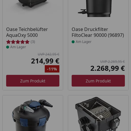
Produkt am Lager
Produkt am Lager
Oase Teichbelüfter
Oase Druckfilter
AquaOxy 5000
FiltoClear 90000 (96897)
(3)
Am Lager
Am Lager
UVP 242,95 €
214,99 €
UVP 2.269,95 €
Aktueller Preis
2.268,99 €
-11%
Akt
Ursprünglicher Preis
Rabatt
Ur
Zum Produkt
Zum Produkt