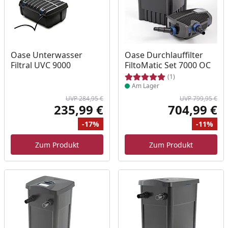
Produkt am Lager
Oase Unterwasser
Oase Durchlauffilter
Filtral UVC 9000
FiltoMatic Set 7000 OC
(1)
Am Lager
UVP 284,95 €
UVP 799,95 €
235,99 €
704,99 €
Aktueller Preis
Akt
-17%
-11%
Ursprünglicher Preis
Rabatt
Ur
Ra
Zum Produkt
Zum Produkt