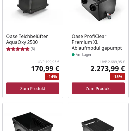
Produkt am Lager
Oase Teichbelüfter
Oase ProfiClear
AquaOxy 2500
Premium XL
Ablaufmodul gepumpt
(8)
Am Lager
UVP 199,95 €
UVP 2.689,95 €
170,99 €
2.273,99 €
Aktueller Preis
Akt
-14%
-15%
Ursprünglicher Preis
Rabatt
Ur
Ra
Zum Produkt
Zum Produkt