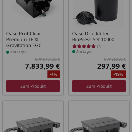
Produkt am Lager
Produkt am Lager
Oase ProfiClear
Oase Druckfilter
Premium TF-XL
BioPress Set 10000
Gravitation EGC
(7)
Am Lager
Am Lager
UVP 8.174,95 €
UVP 369,95 €
7.833,99 €
297,99 €
Aktueller Preis
Akt
-4%
-19%
Ursprünglicher Preis
Rabatt
Ur
Ra
Zum Produkt
Zum Produkt