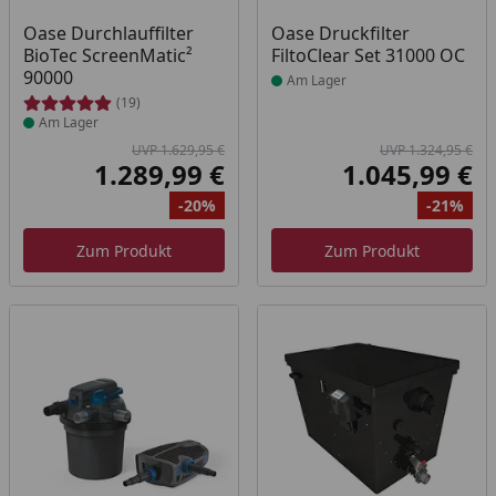
Produkt am Lager
Produkt am Lager
Oase Durchlauffilter
Oase Druckfilter
BioTec ScreenMatic²
FiltoClear Set 31000 OC
90000
Am Lager
(19)
Am Lager
UVP 1.629,95 €
UVP 1.324,95 €
1.289,99 €
1.045,99 €
Aktueller Preis
Akt
-20%
-21%
Ursprünglicher Preis
Rabatt
Ur
Ra
Zum Produkt
Zum Produkt