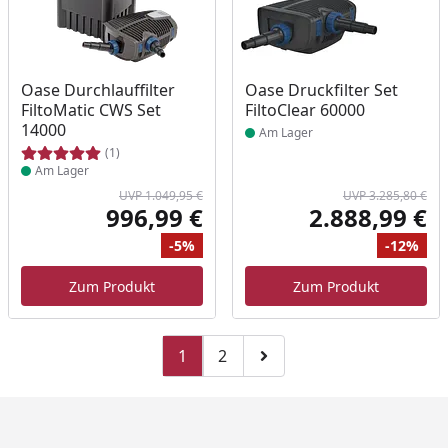
Produkt am Lager
Produkt am Lager
Oase Durchlauffilter
Oase Druckfilter Set
FiltoMatic CWS Set
FiltoClear 60000
14000
Am Lager
(1)
Am Lager
UVP 1.049,95 €
UVP 3.285,80 €
996,99 €
2.888,99 €
Aktueller Preis
Akt
-5%
-12%
Ursprünglicher Preis
Rabatt
Ur
Ra
Zum Produkt
Zum Produkt
1
2
Zu Seite 2
Zur nächsten Seite