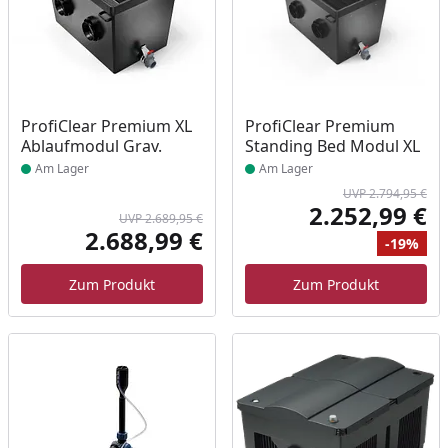
Produkt am Lager
Produkt am Lager
ProfiClear Premium XL
ProfiClear Premium
Ablaufmodul Grav.
Standing Bed Modul XL
Am Lager
Am Lager
UVP 2.794,95 €
2.252,99 €
UVP 2.689,95 €
Akt
2.688,99 €
-19%
Aktueller Preis
Ursprünglicher Preis
Ur
Ra
Zum Produkt
Zum Produkt