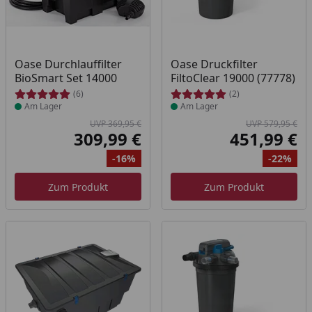
Produkt am Lager
Produkt am Lager
Oase Durchlauffilter
Oase Druckfilter
BioSmart Set 14000
FiltoClear 19000 (77778)
(6)
(2)
Am Lager
Am Lager
UVP 369,95 €
UVP 579,95 €
309,99 €
451,99 €
Aktueller Preis
Akt
-16%
-22%
Ursprünglicher Preis
Rabatt
Ur
Ra
Zum Produkt
Zum Produkt