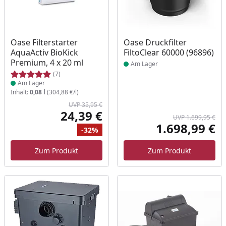
Produkt am Lager
Produkt am Lager
Oase Filterstarter
Oase Druckfilter
AquaActiv BioKick
FiltoClear 60000 (96896)
Premium, 4 x 20 ml
Am Lager
(7)
Am Lager
Inhalt:
0,08 l
(304,88 €/l)
UVP 35,95 €
24,39 €
UVP 1.699,95 €
Aktueller Preis
1.698,99 €
-32%
Akt
Ursprünglicher Preis
Rabatt
Ur
Zum Produkt
Zum Produkt