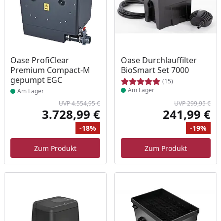
Produkt am Lager
Produkt am Lager
Oase ProfiClear
Oase Durchlauffilter
Premium Compact-M
BioSmart Set 7000
gepumpt EGC
(15)
Am Lager
Am Lager
UVP 4.554,95 €
UVP 299,95 €
3.728,99 €
241,99 €
Aktueller Preis
Akt
-18%
-19%
Ursprünglicher Preis
Rabatt
Ur
Ra
Zum Produkt
Zum Produkt