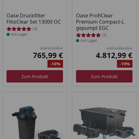
Produkt am Lager
Produkt am Lager
Oase Druckfilter
Oase ProfiClear
FiltoClear Set 13000 OC
Premium Compact-L
gepumpt EGC
(3)
Am Lager
(2)
Am Lager
UVP 919,95 €
UVP 6.004,95 €
765,99 €
4.812,99 €
Aktueller Preis
Akt
-16%
-19%
Ursprünglicher Preis
Rabatt
Ur
Ra
Zum Produkt
Zum Produkt