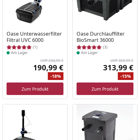
Produkt am Lager
Produkt am Lager
Oase Unterwasserfilter
Oase Durchlauffilter
Filtral UVC 6000
BioSmart 36000
(1)
(3)
Am Lager
Am Lager
UVP 234,95 €
UVP 369,95 €
190,99 €
313,99 €
Aktueller Preis
Akt
-18%
-15%
Ursprünglicher Preis
Rabatt
Ur
Ra
Zum Produkt
Zum Produkt