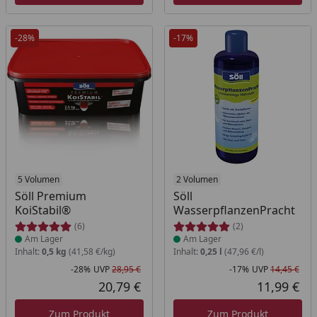
-28%
-17%
Produkt am Lager
5 Volumen
Produkt am Lager
2 Volumen
Söll Premium
Söll
KoiStabil®
WasserpflanzenPracht
(6)
(2)
Am Lager
Am Lager
Inhalt:
0,5 kg
(41,58 €/kg)
Inhalt:
0,25 l
(47,96 €/l)
-28%
UVP
28,95 €
-17%
UVP
14,45 €
Rabatt in Prozent
Ursprünglicher Preis
Rab
Urs
20,79 €
11,99 €
Aktueller Preis
Akt
Zum Produkt
Zum Produkt