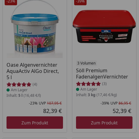
-23%
-39%
Produkt am Lager
Produkt am Lager
3 Volumen
Oase Algenvernichter
Söll Premium
AquaActiv AlGo Direct,
FadenalgenVernichter
5 l
(3)
(4)
Am Lager
Am Lager
Inhalt:
3 kg
(17,46 €/kg)
Inhalt:
5 l
(16,48 €/l)
-23%
UVP
107,95 €
-39%
UVP
86,95 €
Rabatt in Prozent
Ursprünglicher Preis
Rab
Urs
82,39 €
52,39 €
Aktueller Preis
Akt
Zum Produkt
Zum Produkt