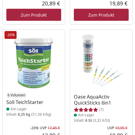
Ursprünglicher Preis
Urs
20,89 €
19,89 €
Aktueller Preis
Akt
Zum Produkt
Zum Produkt
-26%
Produkt am Lager
6 Volumen
Produkt am Lager
Oase AquaActiv
Söll TeichStarter
QuickSticks 6in1
Am Lager
(7)
Inhalt:
0,25 kg
(51,56 €/kg)
Am Lager
Inhalt:
6 St
(3,32 €/St)
-26%
UVP
17,45 €
UVP
19,95 €
Rabatt in Prozent
Ursprünglicher Preis
Urs