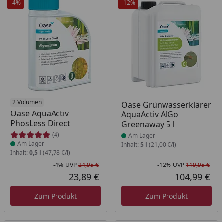
-4%
-12%
Produkt am Lager
2 Volumen
Produkt am Lager
Oase Grünwasserklärer
Oase AquaActiv
AquaActiv AlGo
PhosLess Direct
Greenaway 5 l
(4)
Am Lager
Am Lager
Inhalt:
5 l
(21,00 €/l)
Inhalt:
0,5 l
(47,78 €/l)
-4%
UVP
24,95 €
-12%
UVP
119,95 €
Rabatt in Prozent
Ursprünglicher Preis
Rab
Urs
23,89 €
104,99 €
Aktueller Preis
Akt
Zum Produkt
Zum Produkt