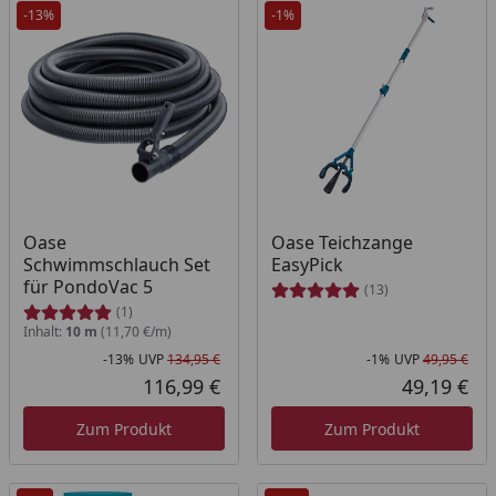
-13%
-1%
Oase
Oase Teichzange
Schwimmschlauch Set
EasyPick
für PondoVac 5
(13)
(1)
Inhalt:
10 m
(11,70 €/m)
-13%
UVP
134,95 €
-1%
UVP
49,95 €
Rabatt in Prozent
Ursprünglicher Preis
Rab
Urs
116,99 €
49,19 €
Aktueller Preis
Akt
Zum Produkt
Zum Produkt