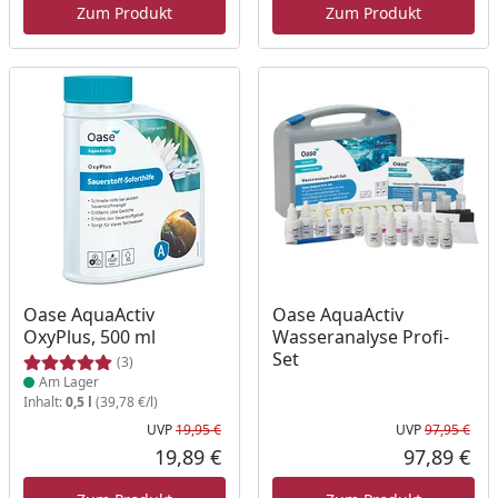
Zum Produkt
Zum Produkt
Produkt am Lager
Oase AquaActiv
Oase AquaActiv
OxyPlus, 500 ml
Wasseranalyse Profi-
Set
(3)
Am Lager
Inhalt:
0,5 l
(39,78 €/l)
UVP
19,95 €
UVP
97,95 €
Ursprünglicher Preis
Urs
19,89 €
97,89 €
Aktueller Preis
Akt