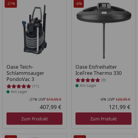
-21%
-6%
Produkt am Lager
Produkt am Lager
Oase Teich-
Oase Eisfreihalter
Schlammsauger
IceFree Thermo 330
PondoVac 3
(9)
Am Lager
(11)
Am Lager
-21%
UVP
519,95 €
-6%
UVP
129,95 €
Rabatt in Prozent
Ursprünglicher Preis
Rab
Urs
407,99 €
121,99 €
Aktueller Preis
Akt
Zum Produkt
Zum Produkt