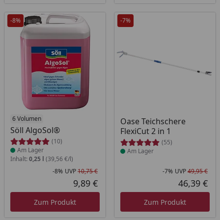
-8%
-7%
Produkt am Lager
6 Volumen
Produkt am Lager
Oase Teichschere
Söll AlgoSol®
FlexiCut 2 in 1
(10)
(55)
Am Lager
Am Lager
Inhalt:
0,25 l
(39,56 €/l)
-8%
UVP
10,75 €
-7%
UVP
49,95 €
Rabatt in Prozent
Ursprünglicher Preis
Rab
Urs
9,89 €
46,39 €
Aktueller Preis
Akt
Zum Produkt
Zum Produkt