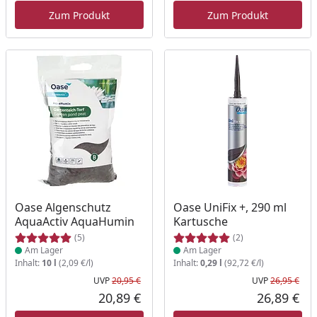
Zum Produkt
Zum Produkt
Produkt am Lager
Produkt am Lager
Oase Algenschutz
Oase UniFix +, 290 ml
AquaActiv AquaHumin
Kartusche
(5)
(2)
Am Lager
Am Lager
Inhalt:
10 l
(2,09 €/l)
Inhalt:
0,29 l
(92,72 €/l)
UVP
20,95 €
UVP
26,95 €
Ursprünglicher Preis
Urs
20,89 €
26,89 €
Aktueller Preis
Akt