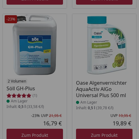
-23%
Produkt am Lager
2 Volumen
Produkt am Lager
Oase Algenvernichter
Söll GH-Plus
AquaActiv AlGo
Universal Plus 500 ml
(1)
Am Lager
Am Lager
Inhalt:
0,5 l
(33,58 €/l)
Inhalt:
0,5 l
(39,78 €/l)
-23%
UVP
21,95 €
UVP
19,95 €
Rabatt in Prozent
Ursprünglicher Preis
Urs
16,79 €
19,89 €
Aktueller Preis
Akt
Zum Produkt
Zum Produkt