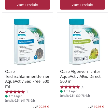
Zum Produkt
Zum Produkt
Produkt am Lager
Produkt am Lager
Oase
Oase Algenvernichter
Teichschlammentferner
AquaActiv AlGo Direct
AquaActiv SediFree, 500
500 ml
ml
(6)
Am Lager
(3)
Inhalt:
0,5 l
(39,78 €/l)
Am Lager
Inhalt:
0,5 l
(41,78 €/l)
UVP
20,95 €
UVP
19,95 €