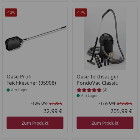
-13%
-17%
Produkt am Lager
Produkt am Lager
Oase Profi
Oase Teichsauger
Teichkescher (95908)
PondoVac Classic
Am Lager
(4)
Am Lager
-13%
UVP
37,95 €
-17%
UVP
249,95 €
Rabatt in Prozent
Ursprünglicher Preis
Rab
Urs
32,99 €
205,99 €
Aktueller Preis
Akt
Zum Produkt
Zum Produkt