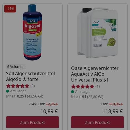
-14%
Produkt am Lager
6 Volumen
Produkt am Lager
Oase Algenvernichter
Söll Algenschutzmittel
AquaActiv AlGo
AlgoSol® forte
Universal Plus 5 l
(9)
(1)
Am Lager
Am Lager
Inhalt:
0,25 l
(43,56 €/l)
Inhalt:
5 l
(23,80 €/l)
-14%
UVP
12,75 €
UVP
119,95 €
Rabatt in Prozent
Ursprünglicher Preis
Urs
10,89 €
118,99 €
Aktueller Preis
Akt
Zum Produkt
Zum Produkt