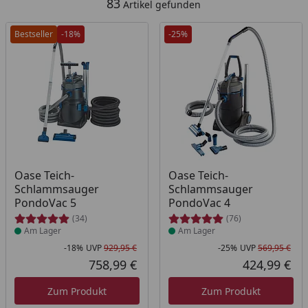
83
Artikel gefunden
Bestseller
-18%
-25%
Produkt am Lager
Produkt am Lager
Oase Teich-
Oase Teich-
Schlammsauger
Schlammsauger
PondoVac 5
PondoVac 4
(34)
(76)
Am Lager
Am Lager
-18%
UVP
929,95 €
-25%
UVP
569,95 €
Rabatt in Prozent
Ursprünglicher Preis
Rab
Urs
758,99 €
424,99 €
Aktueller Preis
Akt
Zum Produkt
Zum Produkt