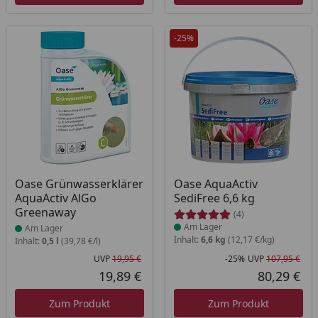
-25%
Produkt am Lager
Produkt am Lager
Oase Grünwasserklärer
Oase AquaActiv
AquaActiv AlGo
SediFree 6,6 kg
Greenaway
(4)
Am Lager
Am Lager
Inhalt:
6,6 kg
(12,17 €/kg)
Inhalt:
0,5 l
(39,78 €/l)
UVP
19,95 €
-25%
UVP
107,95 €
Ursprünglicher Preis
Rab
Urs
19,89 €
80,29 €
Aktueller Preis
Akt
Zum Produkt
Zum Produkt