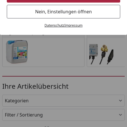
Startseite
Nein, Einstellungen öffnen
Wählen Sie Ihre Wunschkategorie
Datenschutz
Impressum
Algenbekämpfung
Wasseraufbereitun
Algenbekämpfung
Wasseraufbereitu
Ihre Artikelübersicht
Kategorien
Filter / Sortierung