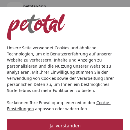
petotal-App
Öffnen
Banner schließen
petotal
kostenlos - Im App Store
Alle Produkte
Mein Konto
Wunschl
Ein
4,80
/ 5
Suchen
Unsere Seite verwendet Cookies und ähnliche
Technologien, um die Benutzererfahrung auf unserer
Website zu verbessern, Inhalte und Anzeigen zu
personalisieren und die Nutzung unserer Website zu
analysieren. Mit Ihrer Einwilligung stimmen Sie der
Verwendung von Cookies sowie der Verarbeitung Ihrer
persönlichen Daten zu, um Ihnen ein bestmögliches
Surferlebnis und mehr Funktionen zu bieten.
Sie können Ihre Einwilligung jederzeit in den
Cookie-
Einstellungen
anpassen oder widerrufen.
Teichpflege
Ja, verstanden
Teich
Teichpflege