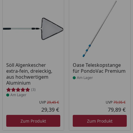
Produkt am Lager
Produkt am Lager
Söll Algenkescher
Oase Teleskopstange
extra-fein, dreieckig,
für PondoVac Premium
aus hochwertigem
Am Lager
Aluminium
(3)
Am Lager
UVP
29,45 €
UVP
79,95 €
Ursprünglicher Preis
Urs
29,39 €
79,89 €
Aktueller Preis
Akt
Zum Produkt
Zum Produkt