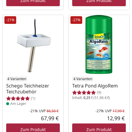
Zum Produkt
Zum Produkt
-21%
-27%
Produkt am Lager
4 Varianten
4 Varianten
Schego Teichheizer
Tetra Pond AlgoRem
Teichzubehör
(9)
Inhalt:
0,25 l
(51,96 €/l)
(1)
Am Lager
-21%
UVP
86,50 €
-27%
UVP
17,99 €
Rabatt in Prozent
Ursprünglicher Preis
Rab
Urs
67,99 €
12,99 €
Aktueller Preis
Akt
Zum Produkt
Zum Produkt