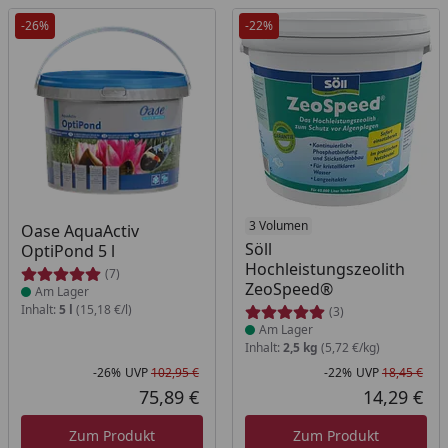
-26%
-22%
Produkt am Lager
Produkt am Lager
3 Volumen
Oase AquaActiv
Söll
OptiPond 5 l
Hochleistungszeolith
(7)
ZeoSpeed®
Am Lager
Inhalt:
5 l
(15,18 €/l)
(3)
Am Lager
Inhalt:
2,5 kg
(5,72 €/kg)
-26%
UVP
102,95 €
-22%
UVP
18,45 €
Rabatt in Prozent
Ursprünglicher Preis
Rab
Urs
75,89 €
14,29 €
Aktueller Preis
Akt
Zum Produkt
Zum Produkt