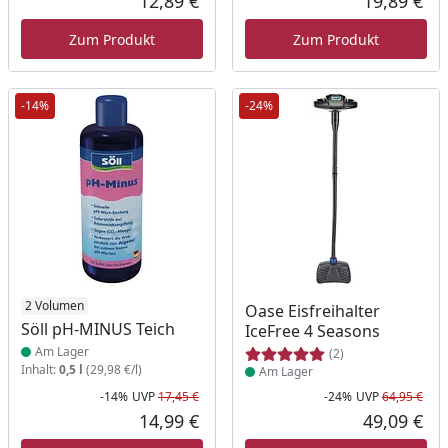
12,89 €
19,89 €
Aktueller Preis
Akt
Zum Produkt
Zum Produkt
-14%
-24%
Produkt am Lager
2 Volumen
Produkt am Lager
Oase Eisfreihalter
Söll pH-MINUS Teich
IceFree 4 Seasons
Am Lager
(2)
Inhalt:
0,5 l
(29,98 €/l)
Am Lager
-14%
UVP
17,45 €
-24%
UVP
64,95 €
Rabatt in Prozent
Ursprünglicher Preis
Rab
Urs
14,99 €
49,09 €
Aktueller Preis
Akt