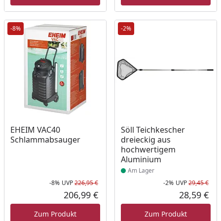
-8%
-2%
Produkt am Lager
EHEIM VAC40
Söll Teichkescher
Schlammabsauger
dreieckig aus
hochwertigem
Aluminium
Am Lager
-8%
UVP
226,95 €
-2%
UVP
29,45 €
Rabatt in Prozent
Ursprünglicher Preis
Rab
Urs
206,99 €
28,59 €
Aktueller Preis
Akt
Zum Produkt
Zum Produkt