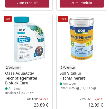
Zum Produkt
Zum Produkt
-4%
-25%
Produkt am Lager
2 Volumen
Produkt am Lager
6 Volumen
Oase AquaActiv
Söll Vitalkur
Teichpflegemittel
FischMineral®
BioKick Care
Am Lager
Inhalt:
0,25 kg
(51,96 €/kg)
Am Lager
Inhalt:
0,5 l
(47,78 €/l)
-4%
UVP
24,95 €
-25%
UVP
17,45 €
Rabatt in Prozent
Ursprünglicher Preis
Rab
Urs
23,89 €
12,99 €
Aktueller Preis
Akt