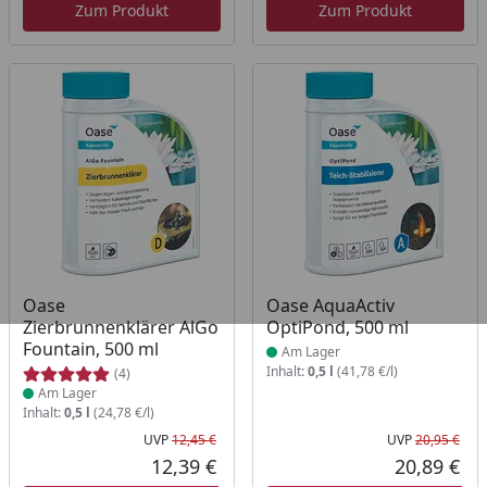
Zum Produkt
Zum Produkt
Produkt am Lager
Produkt am Lager
Oase
Oase AquaActiv
Zierbrunnenklärer AlGo
OptiPond, 500 ml
Fountain, 500 ml
Am Lager
Inhalt:
0,5 l
(41,78 €/l)
(4)
Am Lager
Inhalt:
0,5 l
(24,78 €/l)
UVP
12,45 €
UVP
20,95 €
Ursprünglicher Preis
Urs
12,39 €
20,89 €
Aktueller Preis
Akt