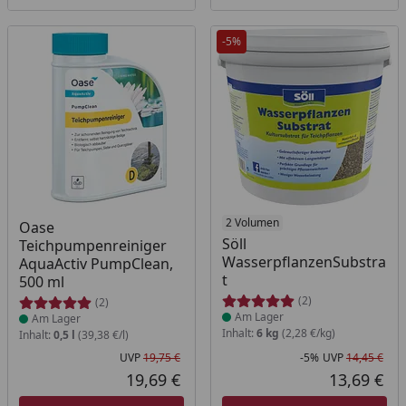
-5%
Produkt am Lager
Produkt am Lager
2 Volumen
Oase
Söll
Teichpumpenreiniger
WasserpflanzenSubstra
AquaActiv PumpClean,
t
500 ml
(2)
(2)
Am Lager
Am Lager
Inhalt:
6 kg
(2,28 €/kg)
Inhalt:
0,5 l
(39,38 €/l)
UVP
19,75 €
-5%
UVP
14,45 €
Ursprünglicher Preis
Rab
Urs
19,69 €
13,69 €
Aktueller Preis
Akt