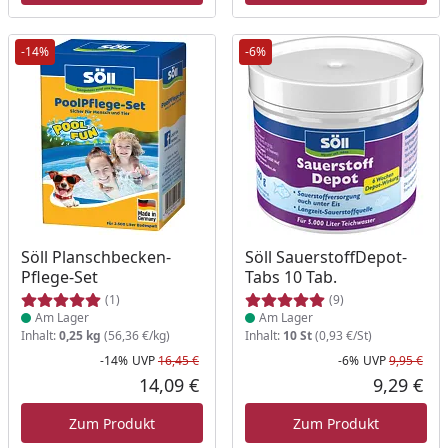
-14%
-6%
Produkt am Lager
Produkt am Lager
Söll Planschbecken-
Söll SauerstoffDepot-
Pflege-Set
Tabs 10 Tab.
(1)
(9)
Am Lager
Am Lager
Inhalt:
0,25 kg
(56,36 €/kg)
Inhalt:
10 St
(0,93 €/St)
-14%
UVP
16,45 €
-6%
UVP
9,95 €
Rabatt in Prozent
Ursprünglicher Preis
Rab
Urs
14,09 €
9,29 €
Aktueller Preis
Akt
Zum Produkt
Zum Produkt