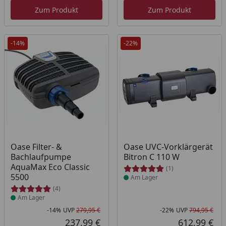
Zum Produkt
Zum Produkt
-14%
-22%
Produkt am Lager
Produkt am Lager
Oase Filter- &
Oase UVC-Vorklärgerät
Bachlaufpumpe
Bitron C 110 W
AquaMax Eco Classic
(1)
5500
Am Lager
(4)
Am Lager
-14%
UVP
279,95 €
-22%
UVP
794,95 €
Rabatt in Prozent
Ursprünglicher Preis
Rab
Urs
237,99 €
612,99 €