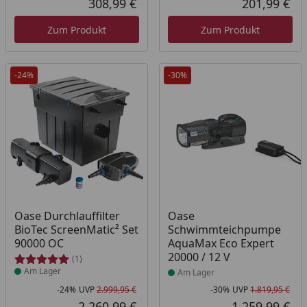
308,99 €
201,99 €
Aktueller Preis
Akt
Zum Produkt
Zum Produkt
-24%
-30%
Produkt am Lager
Produkt am Lager
Oase Durchlauffilter
Oase
BioTec ScreenMatic² Set
Schwimmteichpumpe
90000 OC
AquaMax Eco Expert
20000 / 12 V
(1)
Am Lager
Am Lager
-24%
UVP
2.999,95 €
-30%
UVP
1.819,95 €
Rabatt in Prozent
Ursprünglicher Preis
Rab
Urs
2.260,99 €
1.259,99 €