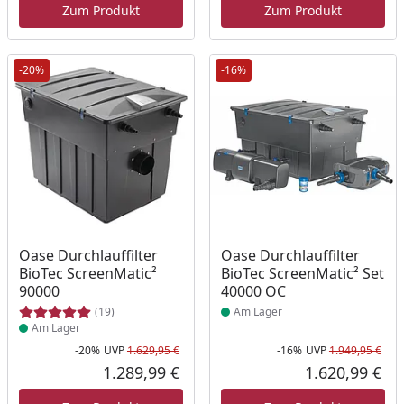
Zum Produkt
Zum Produkt
-20%
-16%
Produkt am Lager
Produkt am Lager
Oase Durchlauffilter
Oase Durchlauffilter
BioTec ScreenMatic²
BioTec ScreenMatic² Set
90000
40000 OC
(19)
Am Lager
Am Lager
-20%
UVP
1.629,95 €
-16%
UVP
1.949,95 €
Rabatt in Prozent
Ursprünglicher Preis
Rab
Urs
1.289,99 €
1.620,99 €
Aktueller Preis
Akt