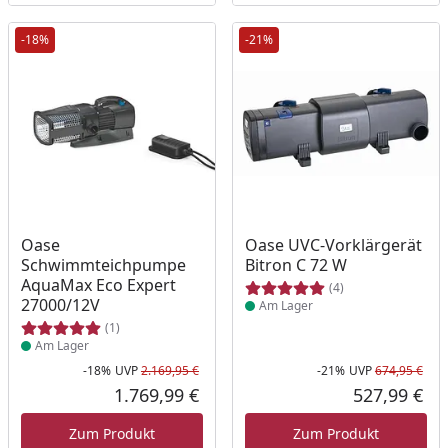
-18%
-21%
Produkt am Lager
Produkt am Lager
Oase
Oase UVC-Vorklärgerät
Schwimmteichpumpe
Bitron C 72 W
AquaMax Eco Expert
(4)
27000/12V
Am Lager
(1)
Am Lager
-18%
UVP
2.169,95 €
-21%
UVP
674,95 €
Rabatt in Prozent
Ursprünglicher Preis
Rab
Urs
1.769,99 €
527,99 €
Aktueller Preis
Akt
Zum Produkt
Zum Produkt