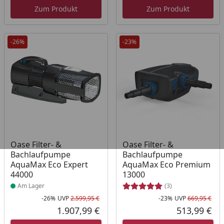
Zum Produkt
Zum Produkt
-26%
-23%
Produkt am Lager
Oase Filter- &
Oase Filter- &
Bachlaufpumpe
Bachlaufpumpe
AquaMax Eco Expert
AquaMax Eco Premium
44000
13000
Am Lager
(3)
-26%
UVP
2.599,95 €
-23%
UVP
669,95 €
Rabatt in Prozent
Ursprünglicher Preis
Rab
Urs
1.907,99 €
513,99 €
Aktueller Preis
Akt