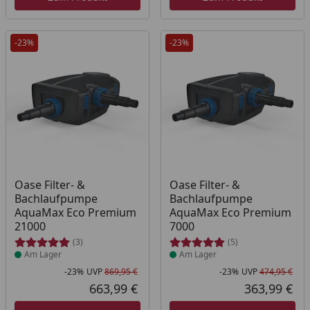
-23%
-23%
Produkt am Lager
Produkt am Lager
Oase Filter- &
Oase Filter- &
Bachlaufpumpe
Bachlaufpumpe
AquaMax Eco Premium
AquaMax Eco Premium
21000
7000
(3)
(5)
Am Lager
Am Lager
-23%
UVP
869,95 €
-23%
UVP
474,95 €
Rabatt in Prozent
Ursprünglicher Preis
Rab
Urs
663,99 €
363,99 €
Aktueller Preis
Akt