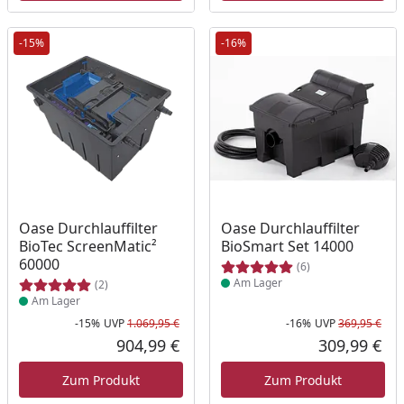
-15%
-16%
Produkt am Lager
Produkt am Lager
Oase Durchlauffilter
Oase Durchlauffilter
BioTec ScreenMatic²
BioSmart Set 14000
60000
(6)
Am Lager
(2)
Am Lager
-15%
UVP
1.069,95 €
-16%
UVP
369,95 €
Rabatt in Prozent
Ursprünglicher Preis
Rab
Urs
904,99 €
309,99 €
Aktueller Preis
Akt
Zum Produkt
Zum Produkt