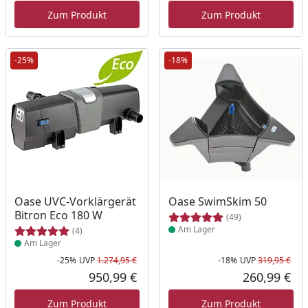
Zum Produkt
Zum Produkt
-25%
-18%
Produkt am Lager
Produkt am Lager
Oase UVC-Vorklärgerät
Oase SwimSkim 50
Bitron Eco 180 W
(49)
Am Lager
(4)
Am Lager
-25%
UVP
1.274,95 €
-18%
UVP
319,95 €
Rabatt in Prozent
Ursprünglicher Preis
Rab
Urs
950,99 €
260,99 €
Aktueller Preis
Akt
Zum Produkt
Zum Produkt