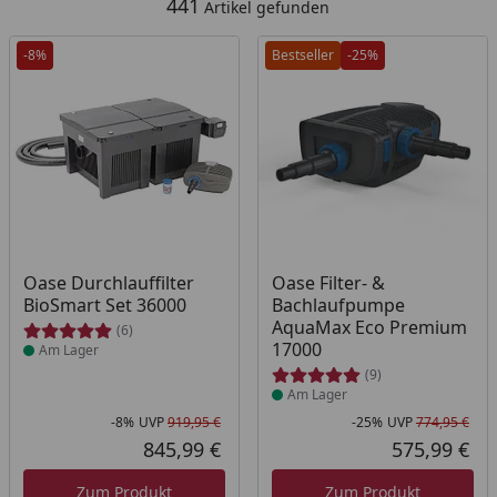
441
Artikel gefunden
-8%
Bestseller
-25%
Produkt am Lager
Produkt am Lager
Oase Durchlauffilter
Oase Filter- &
BioSmart Set 36000
Bachlaufpumpe
AquaMax Eco Premium
(6)
17000
Am Lager
(9)
Am Lager
-8%
UVP
919,95 €
-25%
UVP
774,95 €
Rabatt in Prozent
Ursprünglicher Preis
Rab
Urs
845,99 €
575,99 €
Aktueller Preis
Akt
Zum Produkt
Zum Produkt