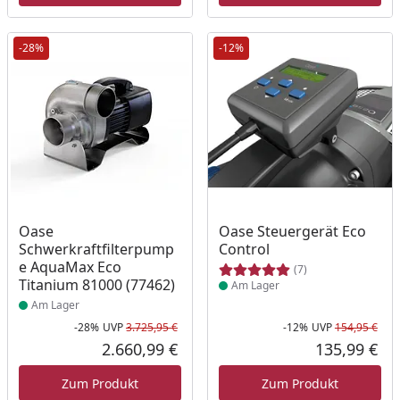
-28%
-12%
Produkt am Lager
Produkt am Lager
Oase
Oase Steuergerät Eco
Schwerkraftfilterpump
Control
e AquaMax Eco
(7)
Titanium 81000 (77462)
Am Lager
Am Lager
-28%
UVP
3.725,95 €
-12%
UVP
154,95 €
Rabatt in Prozent
Ursprünglicher Preis
Rab
Urs
2.660,99 €
135,99 €
Aktueller Preis
Akt
Zum Produkt
Zum Produkt