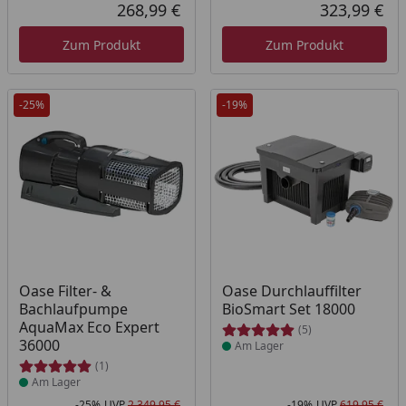
Rabatt in Prozent
Ursprünglicher Preis
Rab
Urs
268,99 €
323,99 €
Aktueller Preis
Akt
Zum Produkt
Zum Produkt
-25%
-19%
Produkt am Lager
Produkt am Lager
Oase Filter- &
Oase Durchlauffilter
Bachlaufpumpe
BioSmart Set 18000
AquaMax Eco Expert
(5)
36000
Am Lager
(1)
Am Lager
-25%
UVP
2.349,95 €
-19%
UVP
619,95 €