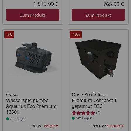
Rabatt in Prozent
Ursprünglicher Preis
Rab
Urs
1.515,99 €
765,99 €
Aktueller Preis
Akt
Zum Produkt
Zum Produkt
-3%
-19%
Produkt am Lager
Produkt am Lager
Oase
Oase ProfiClear
Wasserspielpumpe
Premium Compact-L
Aquarius Eco Premium
gepumpt EGC
13500
(2)
Am Lager
Am Lager
-3%
UVP
669,95 €
-19%
UVP
6.004,95 €
Rabatt in Prozent
Ursprünglicher Preis
Rab
Urs