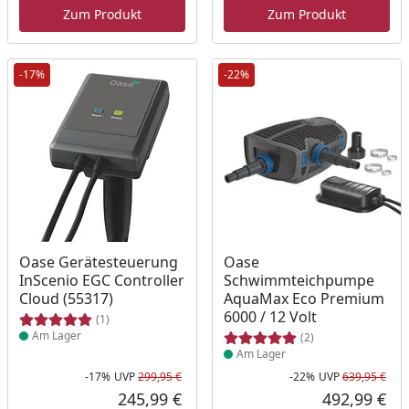
Zum Produkt
Zum Produkt
-17%
-22%
Produkt am Lager
Produkt am Lager
Oase Gerätesteuerung
Oase
InScenio EGC Controller
Schwimmteichpumpe
Cloud (55317)
AquaMax Eco Premium
6000 / 12 Volt
(1)
Am Lager
(2)
Am Lager
-17%
UVP
299,95 €
-22%
UVP
639,95 €
Rabatt in Prozent
Ursprünglicher Preis
Rab
Urs
245,99 €
492,99 €