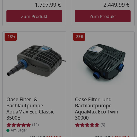
Rabatt in Prozent
Ursprünglicher Preis
Rab
Urs
1.797,99 €
2.449,99 €
Aktueller Preis
Akt
Zum Produkt
Zum Produkt
-18%
-23%
Produkt am Lager
Oase Filter- &
Oase Filter- und
Bachlaufpumpe
Bachlaufpumpe
AquaMax Eco Classic
AquaMax Eco Twin
3500E
30000
(12)
(3)
Am Lager