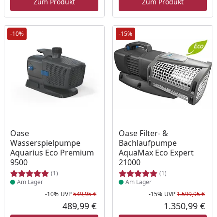
Zum Produkt
Zum Produkt
-10%
-15%
Produkt am Lager
Produkt am Lager
Oase
Oase Filter- &
Wasserspielpumpe
Bachlaufpumpe
Aquarius Eco Premium
AquaMax Eco Expert
9500
21000
(1)
(1)
Am Lager
Am Lager
-10%
UVP
549,95 €
-15%
UVP
1.599,95 €
Rabatt in Prozent
Ursprünglicher Preis
Rab
Urs
489,99 €
1.350,99 €
Aktueller Preis
Akt