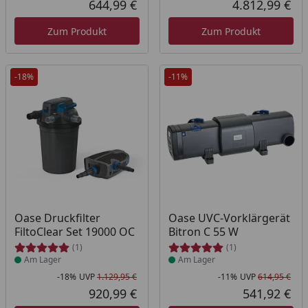
644,99 €
4.812,99 €
Aktueller Preis
Akt
Zum Produkt
Zum Produkt
-18%
-11%
Produkt am Lager
Produkt am Lager
Oase Druckfilter
Oase UVC-Vorklärgerät
FiltoClear Set 19000 OC
Bitron C 55 W
(1)
(1)
Am Lager
Am Lager
-18%
UVP
1.129,95 €
-11%
UVP
614,95 €
Rabatt in Prozent
Ursprünglicher Preis
Rab
Urs
920,99 €
541,92 €
Aktueller Preis
Akt