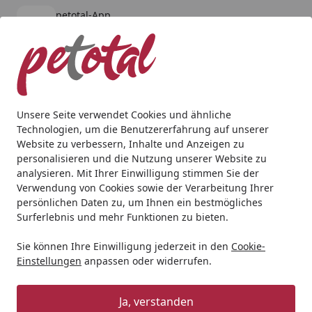
petotal-App
Öffnen
Banner schließen
petotal
kostenlos - Im App Store
Alle Produkte
Mein Konto
Wunschl
Ein
4,80
/ 5
Suchen
Unsere Seite verwendet Cookies und ähnliche
Technologien, um die Benutzererfahrung auf unserer
Website zu verbessern, Inhalte und Anzeigen zu
personalisieren und die Nutzung unserer Website zu
analysieren. Mit Ihrer Einwilligung stimmen Sie der
Verwendung von Cookies sowie der Verarbeitung Ihrer
persönlichen Daten zu, um Ihnen ein bestmögliches
Surferlebnis und mehr Funktionen zu bieten.
Sie können Ihre Einwilligung jederzeit in den
Cookie-
Einstellungen
anpassen oder widerrufen.
Teichtechnik
Ja, verstanden
Teich
Teichtechnik