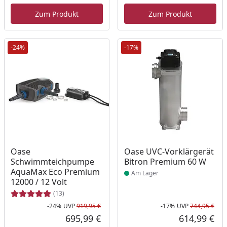
Aktueller Preis
Akt
Zum Produkt
Zum Produkt
-24%
-17%
Produkt am Lager
Oase
Oase UVC-Vorklärgerät
Schwimmteichpumpe
Bitron Premium 60 W
AquaMax Eco Premium
Am Lager
12000 / 12 Volt
(13)
-24%
UVP
919,95 €
-17%
UVP
744,95 €
Rabatt in Prozent
Ursprünglicher Preis
Rab
Urs
695,99 €
614,99 €
Aktueller Preis
Akt