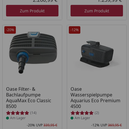
Aktueller Preis
Akt
Zum Produkt
Zum Produkt
-20%
-12%
Produkt am Lager
Produkt am Lager
Oase Filter- &
Oase
Bachlaufpumpe
Wasserspielpumpe
AquaMax Eco Classic
Aquarius Eco Premium
8500
4500
(14)
(2)
Am Lager
Am Lager
-20%
UVP
339,95 €
-12%
UVP
369,95 €