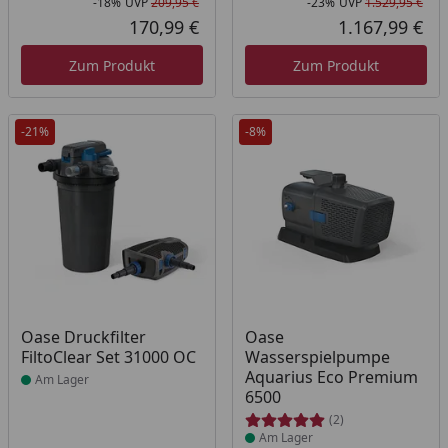
-18%
UVP
209,95 €
-23%
UVP
1.529,95 €
Rabatt in Prozent
Ursprünglicher Preis
Rab
Urs
170,99 €
1.167,99 €
Aktueller Preis
Akt
Zum Produkt
Zum Produkt
-21%
-8%
Produkt am Lager
Produkt am Lager
Oase Druckfilter
Oase
FiltoClear Set 31000 OC
Wasserspielpumpe
Aquarius Eco Premium
Am Lager
6500
(2)
Am Lager