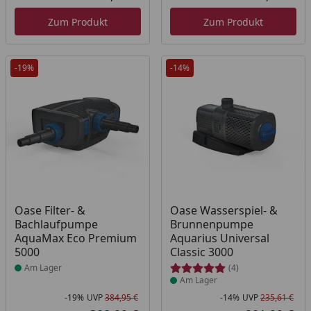
Aktueller Preis
Akt
Zum Produkt
Zum Produkt
-19%
-14%
Produkt am Lager
Produkt am Lager
Oase Filter- &
Oase Wasserspiel- &
Bachlaufpumpe
Brunnenpumpe
AquaMax Eco Premium
Aquarius Universal
5000
Classic 3000
Am Lager
(4)
Am Lager
-19%
UVP
384,95 €
-14%
UVP
235,61 €
Rabatt in Prozent
Ursprünglicher Preis
Rab
Urs