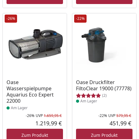
-26%
-22%
Produkt am Lager
Produkt am Lager
Oase
Oase Druckfilter
Wasserspielpumpe
FiltoClear 19000 (77778)
Aquarius Eco Expert
(2)
22000
Am Lager
Am Lager
-26%
UVP
1.659,95 €
-22%
UVP
579,95 €
Rabatt in Prozent
Ursprünglicher Preis
Rab
Urs
1.219,99 €
451,99 €
Aktueller Preis
Akt
Zum Produkt
Zum Produkt