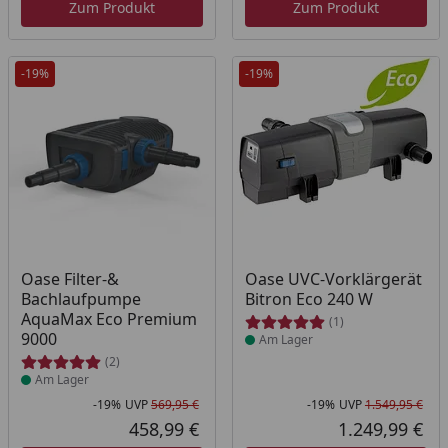
Zum Produkt
Zum Produkt
-19%
-19%
Produkt am Lager
Produkt am Lager
Oase Filter-&
Oase UVC-Vorklärgerät
Bachlaufpumpe
Bitron Eco 240 W
AquaMax Eco Premium
(1)
9000
Am Lager
(2)
Am Lager
-19%
UVP
569,95 €
-19%
UVP
1.549,95 €
Rabatt in Prozent
Ursprünglicher Preis
Rab
Urs
458,99 €
1.249,99 €
Aktueller Preis
Akt