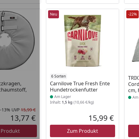
Neu
-22%
 Lager
Produkt am Lager
6 Sorten
Prod
TRIX
tzkragen,
Carnilove True Fresh Ente
Cord
chaumstoff,
Hundetrockenfutter
cm, 
Am Lager
Am 
Inhalt:
1,5 kg
(10,66 €/kg)
-13%
UVP
15,99 €
Rabatt in Prozent
Ursprünglicher Preis
13,77 €
15,99 €
Aktueller Preis
Aktueller P
 Produkt
Zum Produkt