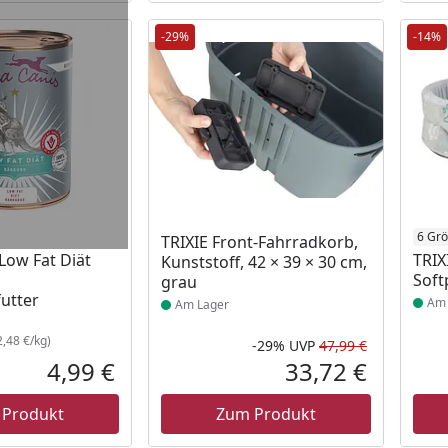
-29%
-14%
 Lager
Produkt am Lager
Prod
6 Gr
TRIXIE Front-Fahrradkorb,
Low Fat Diät
TRIX
Kunststoff, 42 × 39 × 30 cm,
Soft
grau
utter
Am 
Am Lager
,48 €/kg)
-29%
UVP
47,99 €
Rabatt in 
Ursprüngli
4,99 €
33,72 €
Aktueller Preis
Aktueller P
 Produkt
Zum Produkt