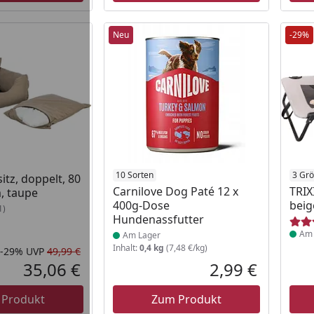
Neu
-29%
 Lager
Produkt am Lager
10 Sorten
Prod
3 Gr
itz, doppelt, 80
Carnilove Dog Paté 12 x
TRIX
m, taupe
400g-Dose
beig
1)
Hundenassfutter
Am 
Am Lager
Inhalt:
0,4 kg
(7,48 €/kg)
-29%
UVP
49,99 €
Rabatt in Prozent
Ursprünglicher Preis
35,06 €
2,99 €
Aktueller Preis
Aktueller P
 Produkt
Zum Produkt