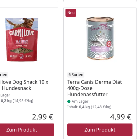
Neu
ukt am Lager
rten
Produkt am Lager
6 Sorten
ilove Dog Snack 10 x
Terra Canis Derma Diät
g Hundesnack
400g-Dose
Hundenassfutter
Lager
:
0,2 kg
(14,95 €/kg)
Am Lager
Inhalt:
0,4 kg
(12,48 €/kg)
Prozent
cher Preis
2,99 €
4,99 €
reis
Aktueller Preis
Akt
Zum Produkt
Zum Produkt