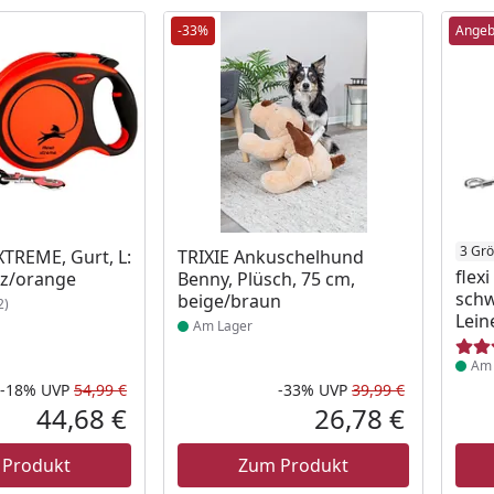
-33%
Angeb
 Lager
Produkt am Lager
Prod
3 Gr
 XTREME, Gurt, L:
TRIXIE Ankuschelhund
flex
rz/orange
Benny, Plüsch, 75 cm,
schw
beige/braun
2)
Lein
Am Lager
Am 
-18%
UVP
54,99 €
-33%
UVP
39,99 €
Rabatt in Prozent
Ursprünglicher Preis
Rabatt in 
Ursprüngli
44,68 €
26,78 €
Aktueller Preis
Aktueller P
 Produkt
Zum Produkt