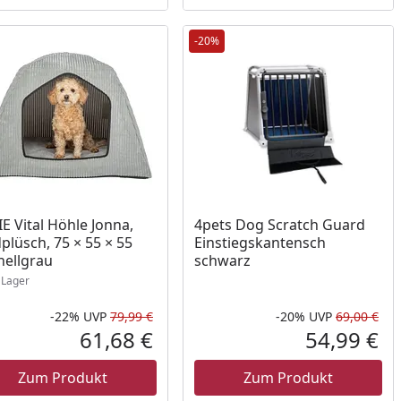
-20%
ukt am Lager
IE Vital Höhle Jonna,
4pets Dog Scratch Guard
plüsch, 75 × 55 × 55
Einstiegskantensch
hellgrau
schwarz
Lager
-22%
UVP
79,99 €
-20%
UVP
69,00 €
Rabatt in Prozent
Ursprünglicher Preis
Rab
Urs
61,68 €
54,99 €
reis
Aktueller Preis
Akt
Zum Produkt
Zum Produkt