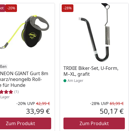
ot
-20%
-28%
ukt am Lager
ößen
Produkt am Lager
TRIXIE Biker-Set, U-Form,
i NEON GIANT Gurt 8m
M–XL, grafit
arz/neongelb Roll-
Am Lager
e für Hunde
(1)
Lager
-20%
UVP
42,99 €
-28%
UVP
69,99 €
Prozent
cher Preis
Rabatt in Prozent
Ursprünglicher Preis
Rab
Urs
33,99 €
50,17 €
reis
Aktueller Preis
Akt
Zum Produkt
Zum Produkt