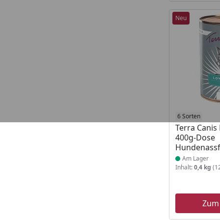
Neu
Produkt am
6 Sorten
Terra Canis 
400g-Dose
Hundenassf
Am Lager
Inhalt:
0,4 kg
(12
Zum