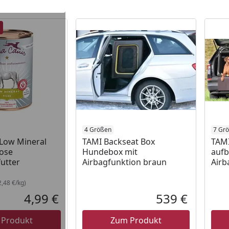
gefunden
 Lager
4 Größen
7 Gr
 Low Mineral
TAMI Backseat Box
TAM
Dose
Hundebox mit
aufb
utter
Airbagfunktion braun
Airb
,48 €/kg)
4,99 €
539 €
Aktueller Preis
Aktueller P
 Produkt
Zum Produkt