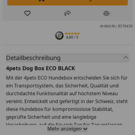
In den Einkaufswagen legen
Produkt zur Wunschliste hinzufügen
Teilen
Produkt Ver
Artikel-Nr.: 8579430
4,80
/ 5
Detailbeschreibung
4pets Dog Box ECO BLACK
Mit der 4pets ECO Hundebox entscheiden Sie sich für
ein Transportsystem, das Sicherheit, Qualität und
durchdachte Funktionalität auf höchstem Niveau
vereint. Entwickelt und gefertigt in der Schweiz, steht
diese Hundebox für kompromisslose Stabilität,
geprüfte Sicherheit und eine langlebige
Verarbeitung, auf die Sie sich Tag für Tag verlassen
Mehr anzeigen
können – ganz gleich, wohin die Reise mit Ihrem