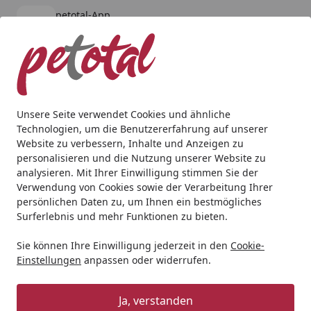
petotal-App
Öffnen
Banner schließen
petotal
kostenlos - Im App Store
Alle Produkte
Mein Konto
Wunschl
Ein
4,80
/ 5
Suchen
Unsere Seite verwendet Cookies und ähnliche
Technologien, um die Benutzererfahrung auf unserer
Hund
Transport & Reise
Transportboxen & -taschen
4
Website zu verbessern, Inhalte und Anzeigen zu
Startseite
personalisieren und die Nutzung unserer Website zu
4pets Dog Box ECO BLACK
analysieren. Mit Ihrer Einwilligung stimmen Sie der
Verwendung von Cookies sowie der Verarbeitung Ihrer
persönlichen Daten zu, um Ihnen ein bestmögliches
Surferlebnis und mehr Funktionen zu bieten.
Sie können Ihre Einwilligung jederzeit in den
Cookie-
Einstellungen
anpassen oder widerrufen.
Ja, verstanden