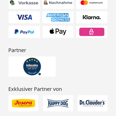
Komfort: Herausnehmbare Bodenmatte
Geeignet für: Kleine bis große Hunderassen
Die 4pets ECO Hundebox bietet Ihnen geprüfte
Sicherheit, langlebige Materialien und höchsten
Partner
Komfort – für einen entspannten und sicheren
Transport Ihres Hundes bei jeder Fahrt.
Exklusiver Partner von