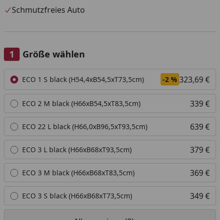
Schmutzfreies Auto
Größe wählen
Alle anzeigen (8)
323,69 €
ECO 1 S black (H54,4xB54,5xT73,5cm)
-2 %
339 €
ECO 2 M black (H66xB54,5xT83,5cm)
639 €
ECO 22 L black (H66,0xB96,5xT93,5cm)
379 €
ECO 3 L black (H66xB68xT93,5cm)
369 €
ECO 3 M black (H66xB68xT83,5cm)
349 €
ECO 3 S black (H66xB68xT73,5cm)