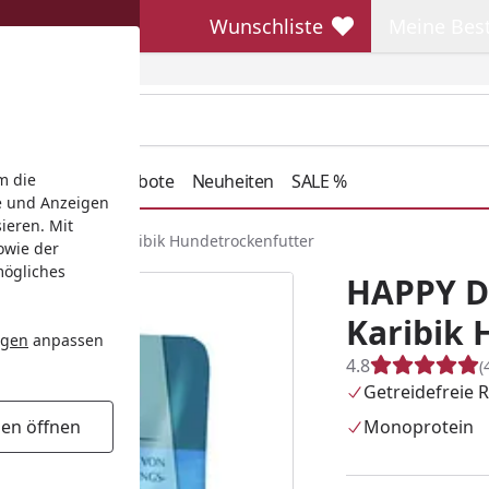
Wunschliste
Meine Bes
Wunschliste
Meine Beste
henkideen
Angebote
Neuheiten
SALE %
m die
e und Anzeigen
ieren. Mit
eme Sensible Karibik Hundetrockenfutter
owie der
mögliches
HAPPY D
Karibik 
ngen
anpassen
4.8
(
Getreidefreie 
Monoprotein
gen öffnen