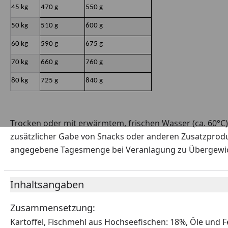
45 kg
470 g
550 g
50 kg
510 g
600 g
60 kg
590 g
675 g
70 kg
660 g
760 g
80 kg
725 g
840 g
Trocken oder mit erwärmtem, frischen Wasser (ca. 60°C)
zusätzlicher Gabe von Snacks oder anderen Zusatzprodu
angegebene Tagesmenge bei Veranlagung zu Übergewich
Inhaltsangaben
Zusammensetzung:
Kartoffel, Fischmehl aus Hochseefischen: 18%, Öle und Fe