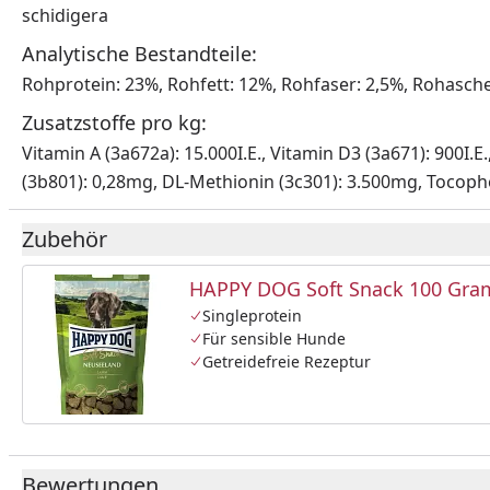
schidigera
Analytische Bestandteile:
Rohprotein: 23%, Rohfett: 12%, Rohfaser: 2,5%, Rohasch
Zusatzstoffe pro kg:
Vitamin A (3a672a): 15.000I.E., Vitamin D3 (3a671): 900I
(3b801): 0,28mg, DL-Methionin (3c301): 3.500mg, Tocophe
Zubehör
HAPPY DOG Soft Snack 100 Gr
Singleprotein
Für sensible Hunde
Getreidefreie Rezeptur
Bewertungen