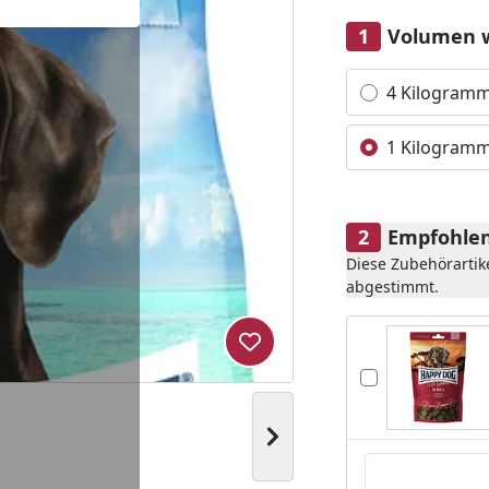
Volumen 
Alle anzeigen (2)
4 Kilogram
1 Kilogram
Empfohlen
Diese Zubehörartik
abgestimmt.
Produkt zur Wunschliste hi
Nächstes Bild anzeigen