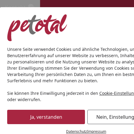
Kontakt
Kontakt
Kostenloser Versand ab 69€
Hund
Katze
Aquaristik
Teich
Andere Tierarten
Gesc
Unsere Seite verwendet Cookies und ähnliche Technologien, u
Benutzererfahrung auf unserer Website zu verbessern, Inhalt
zu personalisieren und die Nutzung unserer Website zu analys
Hund
Hundetrockenfutter
HAPPY DOG
HAPPY DOG Supr
Ihrer Einwilligung stimmen Sie der Verwendung von Cookies s
Startseite
Verarbeitung Ihrer persönlichen Daten zu, um Ihnen ein best
Surferlebnis und mehr Funktionen zu bieten.
Angebot
Sie können Ihre Einwilligung jederzeit in den
Cookie-Einstellu
oder widerrufen.
Ja, verstanden
Nein, Einstellun
Datenschutz
Impressum