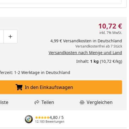
10,72 €
inkl. 7% MwSt.
ge um eins verringern
duktmenge manuell eingeben
Produktmenge um eins erhöhen
4,99 € Versandkosten in Deutschland
Versandkostenfrei ab 7 Stück
Versandkosten nach Menge und Land
Inhalt:
1 kg
(10,72 €/kg)
ferzeit: 1-2 Werktage in Deutschland
In den Einkaufswagen
In den Einkaufswagen legen
iste
Teilen
Vergleichen
dukt zur Wunschliste hinzufügen
Teilen
Produkt Vergle
4,80
/ 5
12.183 Bewertungen