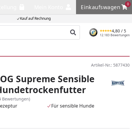
0
tellung
Mein Konto
Einkaufswagen
llung
Mein Konto
Einkaufswagen
Kauf auf Rechnung
4,80
/ 5
Produkt suchen
12.183 Bewertungen
Artikel-Nr.:
5877430
OG Supreme Sensible
Hundetrockenfutter
4 Bewertungen)
Rezeptur
Für sensible Hunde