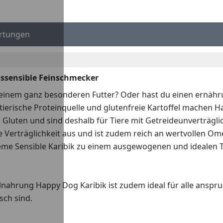
rtungen
gssensible Feinschmecker
einem ganz besonderen Futter? Oder hast du einen ernähr
 tierische Proteinquelle und glutenfreie Kartoffel machen
n Gluten und sind deshalb für Tiere mit Getreideunverträgli
le Verträglichkeit aus und ist zudem reich an wertvollen O
eme Sensible Karibik zu einem ausgewogenen und idealen T
ahrung Happy Dog Karibik ist zudem ideal für alle anspru
ch sind.