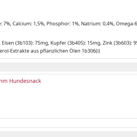
e: 7%, Calcium: 1,5%, Phosphor: 1%, Natrium: 0,4%, Omega-
.E., Eisen (3b103): 75mg, Kupfer (3b405): 15mg, Zink (3b603)
rol-Extrakte aus pflanzlichen Ölen 1b306(i)
amm Hundesnack