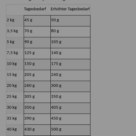
Tagesbedarf
Erhöhter Tagesbedarf
2 kg
45 g
50 g
3,5 kg
70 g
80 g
5 kg
90 g
105 g
7,5 kg
125 g
140 g
10 kg
150 g
175 g
15 kg
205 g
240 g
20 kg
260 g
300 g
25 kg
305 g
350 g
30 kg
350 g
405 g
35 kg
390 g
450 g
40 kg
430 g
500 g