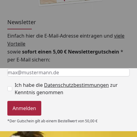
Newsletter
Einfach hier die E-Mail-Adresse eintragen und
viele
Vorteile
sowie
sofort einen 5,00 € Newslettergutschein
*
per E-Mail sichern:
Keine Eingabe erforderlich
Eingabe erforderlich
E-Mail *
Ich habe die
Datenschutzbestimmungen
zur
Kenntnis genommen
Anmelden
*Der Gutschein gilt ab einem Bestellwert von 50,00 €