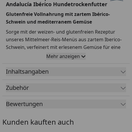
Andalucía Ibérico Hundetrockenfutter
Glutenfreie Vollnahrung mit zartem Ibérico-
Schwein und mediterranem Gemüse
Sorge mit der weizen- und glutenfreien Rezeptur
unseres Mittelmeer-Reis-Menüs aus zartem Iberico-
Schwein, verfeinert mit erlesenem Gemüse für eine
ausgewogene Ernährung deines Hundes. Ibérico-
Mehr anzeigen
Protein besitzt eine optimale Verträglichkeit und ist
daher besonders magen- und darmfreundlich für
Inhaltsangaben
deine Fellnase. Ein echter Leckerbissen, der unter
anderem dank vieler Omega-3- und 6-Fettsäuren aus
Zubehör
Sonnenblumen- und Rapsöl für ein glänzendes Fell
sorgen kann. Sorgfältig ausgewählte, naturreine
Bewertungen
Zutaten machen das Produkt äußerst schmackhaft
und gut verträglich für deinen Liebling.
Kunden kauften auch
Happy Dog Andalucía eignet sich ideal für alle