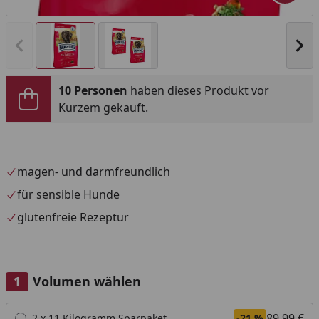
Vorheriges Bild anzeigen
Näc
10 Personen
haben dieses Produkt vor
Kurzem gekauft.
magen- und darmfreundlich
für sensible Hunde
glutenfreie Rezeptur
Volumen wählen
Alle anzeigen (4)
89,99 €
2 x 11 Kilogramm Sparpaket
-21 %