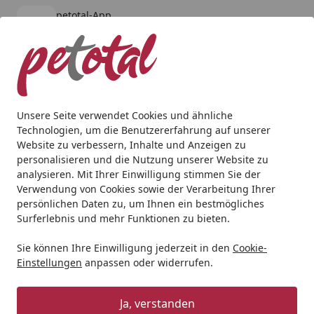
petotal-App
Öffnen
Banner schließen
petotal
kostenlos - Im App Store
Alle Produkte
Mein Konto
Wunschl
Ein
4,80
/ 5
Suchen
Unsere Seite verwendet Cookies und ähnliche
Technologien, um die Benutzererfahrung auf unserer
Hund
Hundetrockenfutter
HAPPY DOG
HAPPY DOG Supr
Website zu verbessern, Inhalte und Anzeigen zu
Startseite
personalisieren und die Nutzung unserer Website zu
HAPPY DOG Supreme Sensible
analysieren. Mit Ihrer Einwilligung stimmen Sie der
Andalucía Ibérico
Verwendung von Cookies sowie der Verarbeitung Ihrer
persönlichen Daten zu, um Ihnen ein bestmögliches
Hundetrockenfutter
Surferlebnis und mehr Funktionen zu bieten.
5
(1 Bewertung)
Sie können Ihre Einwilligung jederzeit in den
Cookie-
Einstellungen
anpassen oder widerrufen.
Angebot
Ja, verstanden