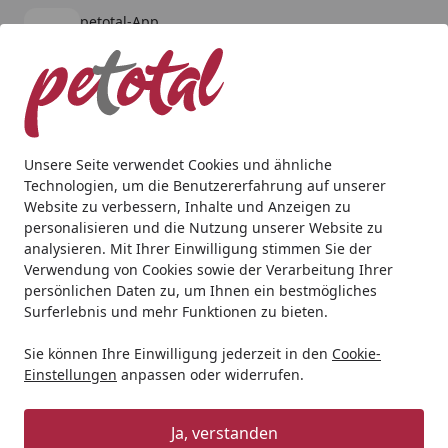
petotal-App
Öffnen
Banner schließen
petotal
kostenlos - Im App Store
Alle Produkte
Mein Konto
Wunschl
Ein
4,80
/ 5
Suchen
Unsere Seite verwendet Cookies und ähnliche
Technologien, um die Benutzererfahrung auf unserer
Katze
Snacks
WOW Creamy Snack Multip CAT 24 x 16g
Website zu verbessern, Inhalte und Anzeigen zu
Startseite
personalisieren und die Nutzung unserer Website zu
WOW Creamy Snack Multip CAT 24 x
analysieren. Mit Ihrer Einwilligung stimmen Sie der
16g
Verwendung von Cookies sowie der Verarbeitung Ihrer
persönlichen Daten zu, um Ihnen ein bestmögliches
Surferlebnis und mehr Funktionen zu bieten.
Sie können Ihre Einwilligung jederzeit in den
Cookie-
Einstellungen
anpassen oder widerrufen.
Ja, verstanden