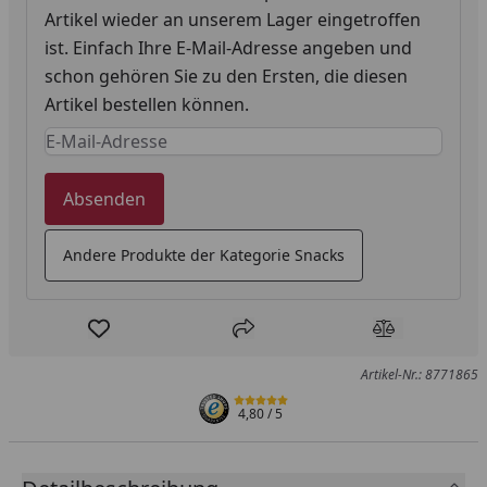
Artikel wieder an unserem Lager eingetroffen
ist. Einfach Ihre E-Mail-Adresse angeben und
schon gehören Sie zu den Ersten, die diesen
Artikel bestellen können.
Keine Eingabe erforderlich
Eingabe erforderlich
Absenden
Andere Produkte der Kategorie Snacks
Produkt zur Wunschliste hinzufügen
Teilen
Produkt Ver
Artikel-Nr.: 8771865
4,80
/ 5