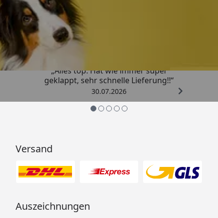
Trusted Shops
4,80
/ 5
„Alles top. Hat wie immer super
geklappt, sehr schnelle Lieferung!!“
30.07.2026
Versand
Auszeichnungen