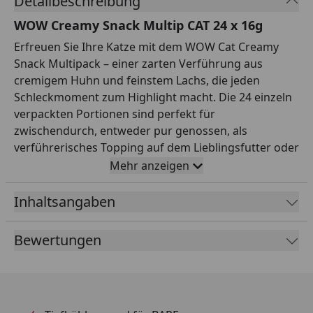
Detailbeschreibung
WOW Creamy Snack Multip CAT 24 x 16g
Erfreuen Sie Ihre Katze mit dem WOW Cat Creamy
Snack Multipack – einer zarten Verführung aus
cremigem Huhn und feinstem Lachs, die jeden
Schleckmoment zum Highlight macht. Die 24 einzeln
verpackten Portionen sind perfekt für
zwischendurch, entweder pur genossen, als
verführerisches Topping auf dem Lieblingsfutter oder
als liebevolle Belohnung. Dank der getreidefreien,
Mehr anzeigen
kalorienarmen Rezeptur ohne Zucker und Salz
können Sie sich unbesorgt auf natürliche Zutaten
Inhaltsangaben
verlassen, die die Vitalität Ihrer Samtpfote
unterstützen. Ob Kätzchen, erwachsene Katze oder
Bewertungen
Senior – dieser hochwertige Snack aus Deutschland
bringt Abwechslung, Genuss und eine besondere
Nähe zu Ihrem Liebling in jeden Tag. Wichtigste
Produktfakten: - Produkttyp: Premium Katzen-Snack