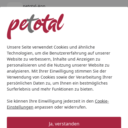
petotal-App
Öffnen
Banner schließen
petotal
kostenlos - Im App Store
Alle Produkte
Mein Konto
Wunschl
Ein
4,80
/ 5
Suchen
Unsere Seite verwendet Cookies und ähnliche
Technologien, um die Benutzererfahrung auf unserer
Hund
Hundetrockenfutter
Wildes Land
Wildes Land R
Website zu verbessern, Inhalte und Anzeigen zu
Startseite
personalisieren und die Nutzung unserer Website zu
Wildes Land Rind
analysieren. Mit Ihrer Einwilligung stimmen Sie der
Hundetrockenfutter
Verwendung von Cookies sowie der Verarbeitung Ihrer
persönlichen Daten zu, um Ihnen ein bestmögliches
Surferlebnis und mehr Funktionen zu bieten.
Sie können Ihre Einwilligung jederzeit in den
Cookie-
Einstellungen
anpassen oder widerrufen.
Ja, verstanden