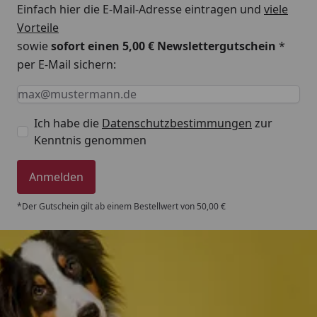
Einfach hier die E-Mail-Adresse eintragen und
viele
Vorteile
sowie
sofort einen 5,00 € Newslettergutschein
*
per E-Mail sichern:
Keine Eingabe erforderlich
Eingabe erforderlich
E-Mail *
Ich habe die
Datenschutzbestimmungen
zur
Kenntnis genommen
Anmelden
*Der Gutschein gilt ab einem Bestellwert von 50,00 €
Trusted Shops
4,80
/ 5