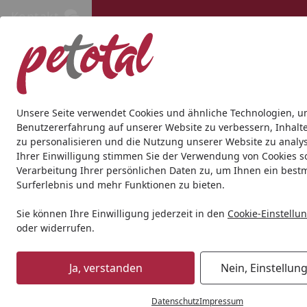
Kontakt
Kontakt
Kostenloser Versand ab 69€
Hund
Katze
Aquaristik
Teich
Andere Tierarten
Gesc
Unsere Seite verwendet Cookies und ähnliche Technologien, u
Benutzererfahrung auf unserer Website zu verbessern, Inhalt
zu personalisieren und die Nutzung unserer Website zu analys
Katze
Katzennassfutter
Tundra
Tundra Cat 85 Gramm 
Ihrer Einwilligung stimmen Sie der Verwendung von Cookies s
Startseite
Verarbeitung Ihrer persönlichen Daten zu, um Ihnen ein best
Surferlebnis und mehr Funktionen zu bieten.
Sie können Ihre Einwilligung jederzeit in den
Cookie-Einstellu
oder widerrufen.
Ja, verstanden
Nein, Einstellun
Datenschutz
Impressum