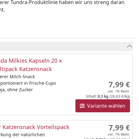
serer Tundra-Produktlinie haben wir uns streng daran
mt.
da Milkies Kapseln 20 x
ltipack Katzensnack
erer Milch-Snack
7,99 €
 portioniert in Frische-Cups
ja, ohne Zucker
inkl. 7% MwSt.
Inhalt:
0,3 kg
(26,63 €/kg)
Variante wählen
7,99 €
 Katzensnack Vorteilspack
rkung der natürlichen
inkl. 7% MwSt.