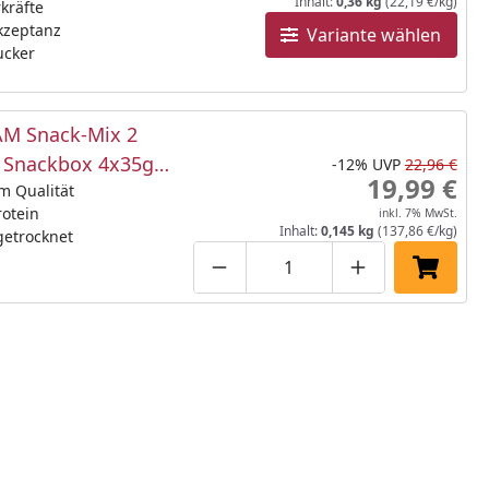
Inhalt:
0,36 kg
(22,19 €/kg)
kräfte
kzeptanz
Variante wählen
ucker
M Snack-Mix 2
e Snackbox 4x35g
-12%
UVP
22,96 €
19,99 €
snack
m Qualität
otein
inkl. 7% MwSt.
Inhalt:
0,145 kg
(137,86 €/kg)
getrocknet
Produktmenge um eins verringe
Produktmenge manuell
Produktmenge 
In den 