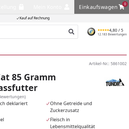
0
tellung
Mein Konto
Einkaufswagen
llung
Mein Konto
Einkaufswagen
Kauf auf Rechnung
4,80
/ 5
Produkt suchen
12.183 Bewertungen
Artikel-Nr.:
5861002
Cat 85 Gramm
ssfutter
Bewertungen)
ch deklariert
Ohne Getreide und
Zuckerzusatz
el
Fleisch in
Lebensmittelqualität