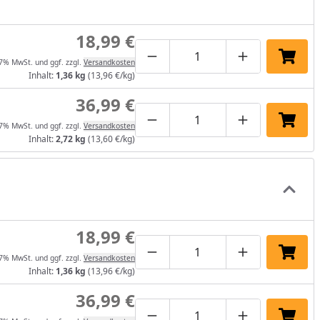
18,99 €
Produktmenge um eins verrin
Produktmenge manuel
Produktmenge
In de
 7% MwSt. und ggf. zzgl.
Versandkosten
Inhalt:
1,36 kg
(13,96 €/kg)
36,99 €
Produktmenge um eins verrin
Produktmenge manuel
Produktmenge
In de
 7% MwSt. und ggf. zzgl.
Versandkosten
Inhalt:
2,72 kg
(13,60 €/kg)
18,99 €
Produktmenge um eins verrin
Produktmenge manuel
Produktmenge
In de
 7% MwSt. und ggf. zzgl.
Versandkosten
Inhalt:
1,36 kg
(13,96 €/kg)
36,99 €