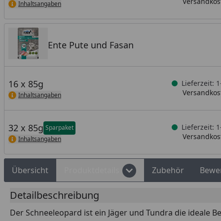
Versandkost
Inhaltsangaben
Ente Pute und Fasan
16 x 85g
Lieferzeit: 
Versandkost
Inhaltsangaben
32 x 85g
Lieferzeit: 
Sparpaket
Versandkost
Inhaltsangaben
Übersicht
Produktdetails
Zubehör
Bewe
Detailbeschreibung
Der Schneeleopard ist ein Jäger und Tundra die ideale 