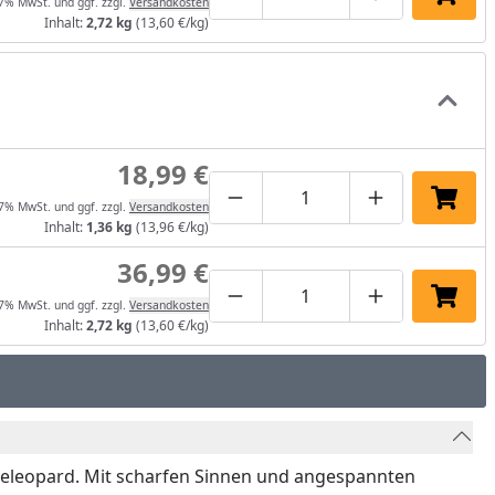
Produktmenge um eins verrin
Produktmenge manuel
Produktmenge
In de
 7% MwSt. und ggf. zzgl.
Versandkosten
Inhalt:
2,72 kg
(13,60 €/kg)
18,99 €
Produktmenge um eins verrin
Produktmenge manuel
Produktmenge
In de
 7% MwSt. und ggf. zzgl.
Versandkosten
Inhalt:
1,36 kg
(13,96 €/kg)
36,99 €
Produktmenge um eins verrin
Produktmenge manuel
Produktmenge
In de
 7% MwSt. und ggf. zzgl.
Versandkosten
Inhalt:
2,72 kg
(13,60 €/kg)
neeleopard. Mit scharfen Sinnen und angespannten