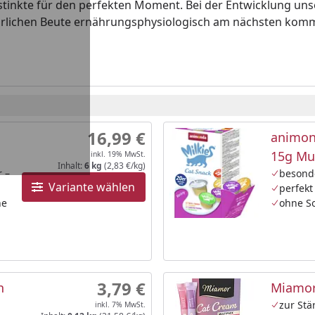
Instinkte für den perfekten Moment. Bei der Entwicklung un
atürlichen Beute ernährungsphysiologisch am nächsten kom
16,99 €
animon
15g Mu
inkl. 19% MwSt.
Inhalt:
6 kg
(2,83 €/kg)
r –
besond
Variante wählen
perfekt
ne
ohne So
3,79 €
n
Miamor
zur Stä
inkl. 7% MwSt.