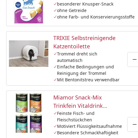
Katzensnack
besonderer Knusper-Snack
ohne Getreide
ohne Farb- und Konservierungsstoffe
TRIXIE Selbstreinigende
Katzentoilette
Trommel dreht sich
automatisch
P
Einfache Bedingungen und
Reinigung der Trommel
Mit Bentonitstreu verwendbar
Miamor Snack-Mix
Trinkfein Vitaldrink
4x135ml Dose
Feinste Fisch- und
Fleischstückchen
Katzensnack
Motiviert Flüssigkeitsaufnahme
P
Besondere Schmackhaftigkeit