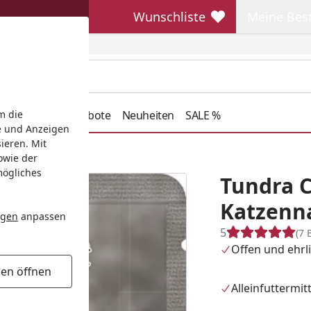
Wunschliste
Meine Bes
Wunschliste
Meine Beste
henkideen
Angebote
Neuheiten
SALE %
m die
e und Anzeigen
ieren. Mit
Katzennassfutter
owie der
mögliches
Tundra 
Katzenna
ngen
anpassen
5
(7 
Offen und ehrli
gen öffnen
Alleinfuttermitt