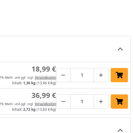
18,99 €
Produktmenge um eins verrin
Produktmenge manuel
Produktmenge
In de
 7% MwSt. und ggf. zzgl.
Versandkosten
Inhalt:
1,36 kg
(13,96 €/kg)
36,99 €
Produktmenge um eins verrin
Produktmenge manuel
Produktmenge
In de
 7% MwSt. und ggf. zzgl.
Versandkosten
Inhalt:
2,72 kg
(13,60 €/kg)