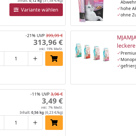
Inhalt:
0,12 kg
(31,58 €/kg)
Abwehr
hohe A
Variante wählen
ohne Z
-21%
UVP
399,99 €
MJAMJA
313,96 €
lecker
inkl. 19% MwSt.
Katzen
Premiu
Monopr
roduktmenge um eins verringern
Produktmenge manuell eingeben
Produktmenge um eins erhöhen
In den Einkaufswagen legen
gefrier
-11%
UVP
3,96 €
3,49 €
inkl. 7% MwSt.
Inhalt:
0,56 kg
(6,23 €/kg)
roduktmenge um eins verringern
Produktmenge manuell eingeben
Produktmenge um eins erhöhen
In den Einkaufswagen legen