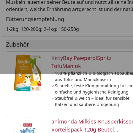
Muskeln lauert er seiner Beute auf und nutzt all seine 
orientiert, welche Ernährung artgerecht ist und der n
Fütterungsempfehlung
1-2kg: 120-200g; 2-4kg: 150-250g
Zubehör
KittyBay PawperolSpritz
TofuManiok
100 % pflanzlich & biologisch abbauba
aus Tofu- und Maniokfasern
Schnelle, feste Klumpenbildung für ei
einfache und hygienische Reinigung
Staubfrei & weich – ideal für sensible
Katzen und saubere Umgebung
animonda Milkies-Knusperkisse
Vorteilspack 120g Beutel