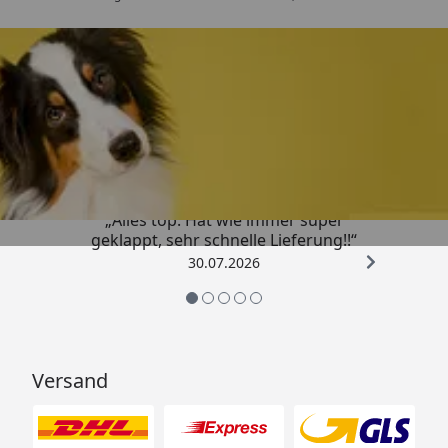
Trusted Shops
4,80
/ 5
„Alles top. Hat wie immer super
geklappt, sehr schnelle Lieferung!!“
30.07.2026
Versand