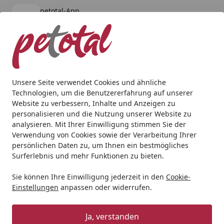
petotal-App
Öffnen
Banner schließen
petotal
kostenlos - Im App Store
Alle Produkte
Mein Konto
Wunschl
Ein
4,80
/ 5
Suchen
Unsere Seite verwendet Cookies und ähnliche
Technologien, um die Benutzererfahrung auf unserer
Hund
Hundetrockenfutter
Tundra
Tundra 3,18kg Lach
Website zu verbessern, Inhalte und Anzeigen zu
Startseite
personalisieren und die Nutzung unserer Website zu
Tundra 3,18kg Lachs
analysieren. Mit Ihrer Einwilligung stimmen Sie der
Verwendung von Cookies sowie der Verarbeitung Ihrer
persönlichen Daten zu, um Ihnen ein bestmögliches
Surferlebnis und mehr Funktionen zu bieten.
Sie können Ihre Einwilligung jederzeit in den
Cookie-
Einstellungen
anpassen oder widerrufen.
Ja, verstanden