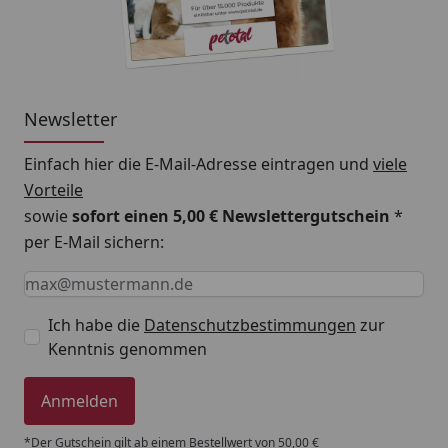
tatsächliche Nahrungsbedarf Ihres Tieres ist
individuell unterschiedlich und kann je nach Alter,
Geschlecht, Rasse oder Aktivität abweichen. Bitte
stellen Sie ausreichend frisches Wasser zur
Verfügung. Produkt kühl und trocken lagern. 6 kg -
Newsletter
120 g 8 kg - 149 g 10 kg - 176 g 15 kg - 230 g 20 kg -
285 g 25 kg - 323 g 30 kg - 371 g 40 kg - 441 g 50 kg -
Einfach hier die E-Mail-Adresse eintragen und
viele
498 g
Vorteile
sowie
sofort einen 5,00 € Newslettergutschein
*
per E-Mail sichern:
Keine Eingabe erforderlich
Eingabe erforderlich
E-Mail *
Ich habe die
Datenschutzbestimmungen
zur
Kenntnis genommen
Anmelden
*Der Gutschein gilt ab einem Bestellwert von 50,00 €