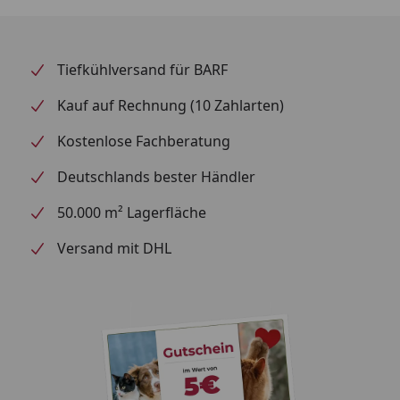
artgerechten Ernährung. Mit TUNDRA bekommt Ihr
Hund alle wichtigen Nährstoffe, die er für ein
gesundes Leben braucht. Die Trockennahrung ist
komplett getreide- und kartoffelfrei und wird in
Tiefkühlversand für BARF
besonderer Qualität produkziert. Der niedrige
Kauf auf Rechnung (10 Zahlarten)
Glykämische Index der TUNDRA Trockennahrung
kann Blutzuckerspiegelschwankungen verhindern
Kostenlose Fachberatung
und somit für einen längeren Sättigungseffekt
sorgen. TUNDRA Atlantik Lachs ist eine besondere
Deutschlands bester Händler
geschmackvolle Kombination aus hochwertigem
50.000 m² Lagerfläche
Lachs. Das Produkt ist getreidefrei und versorgt
Ihren Hund mit allen Nährstoffen, Vitaminen und
Versand mit DHL
Mineralien, die er für ein gesundes Leben benötigt.
TUNDRA Atlantik Lachs enthält natürliches
Chondroitin und Glukosamin, um die Gesundheit der
Gelenke und Knochen zu unterstützen.
Fütterungsempfehlung
Bei den Angaben handelt es sich um Richtwerte. Der