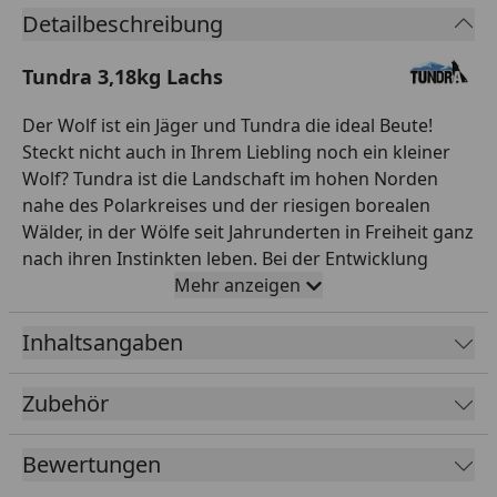
Detailbeschreibung
Tundra 3,18kg Lachs
Der Wolf ist ein Jäger und Tundra die ideal Beute!
Steckt nicht auch in Ihrem Liebling noch ein kleiner
Wolf? Tundra ist die Landschaft im hohen Norden
nahe des Polarkreises und der riesigen borealen
Wälder, in der Wölfe seit Jahrunderten in Freiheit ganz
nach ihren Instinkten leben. Bei der Entwicklung
unserer TUNDRA Produktlinie haben wir uns streng
Mehr anzeigen
daran orientiert, welche Ernährung biologisch
artgerecht ist und der Wolfsbeute am nächsten
Inhaltsangaben
kommt. Die TUNDRA Produktlinie ist
ernährungsphysiologisch ausgewogen und eignet
Zubehör
sich optimal für alle Lebensphasen des Hundes. Beste
Inhaltsstoffe und viel frisches Fleisch und Fisch in
Bewertungen
Lebenmittelqualität machen TUNDRA zu einer