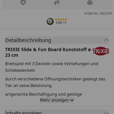
Produkt zur Wunschliste hinzufügen
Teilen
Produkt Ver
Artikel-Nr.: 5962259
4,80
/ 5
Detailbeschreibung
TRIXIE Slide & Fun Board Kunststoff ø
23 cm
Brettspiel mit 3 Deckeln sowie Vertiefungen und
Schiebedeckeln
durch verschiedene Öffnungstechniken gelangt das
Tier an seine Belohnung
artgerechte Beschäftigung und geistige
Mehr anzeigen
Herausforderung
rutschfest durch Gummiring
Inhaltsangaben