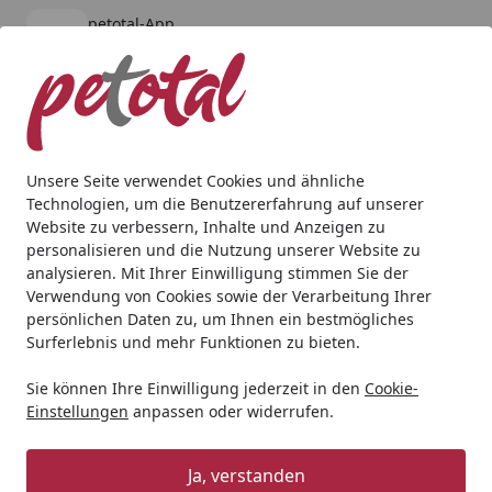
petotal-App
Öffnen
Banner schließen
petotal
kostenlos - Im App Store
Alle Produkte
Mein Konto
Wunschl
Ein
4,80
/ 5
Suchen
Unsere Seite verwendet Cookies und ähnliche
Technologien, um die Benutzererfahrung auf unserer
Andere Tierarten
Kleintier
Zubehör
TRIXIE Slide & Fu
Website zu verbessern, Inhalte und Anzeigen zu
Startseite
personalisieren und die Nutzung unserer Website zu
TRIXIE Slide & Fun Board Kunststoff
analysieren. Mit Ihrer Einwilligung stimmen Sie der
ø 23 cm
Verwendung von Cookies sowie der Verarbeitung Ihrer
persönlichen Daten zu, um Ihnen ein bestmögliches
Surferlebnis und mehr Funktionen zu bieten.
Sie können Ihre Einwilligung jederzeit in den
Cookie-
Einstellungen
anpassen oder widerrufen.
Ja, verstanden