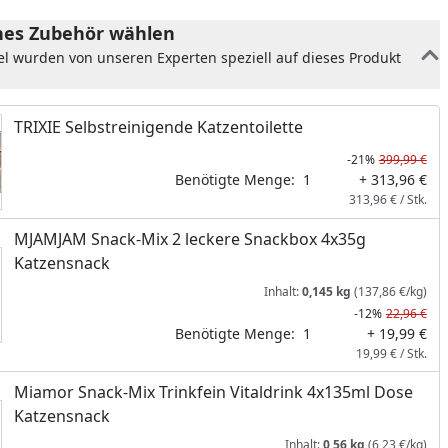
es Zubehör wählen
el wurden von unseren Experten speziell auf dieses Produkt
TRIXIE Selbstreinigende Katzentoilette
-21%
399,99 €
Benötigte Menge:
1
+ 313,96 €
313,96 € / Stk.
MJAMJAM Snack-Mix 2 leckere Snackbox 4x35g
Katzensnack
Inhalt:
0,145 kg
(137,86 €/kg)
-12%
22,96 €
nzufügen
Benötigte Menge:
1
+ 19,99 €
19,99 € / Stk.
Miamor Snack-Mix Trinkfein Vitaldrink 4x135ml Dose
Katzensnack
Inhalt:
0,56 kg
(6,23 €/kg)