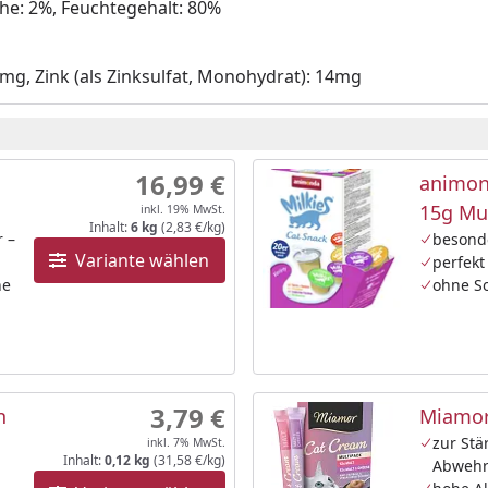
che: 2%, Feuchtegehalt: 80%
,5mg, Zink (als Zinksulfat, Monohydrat): 14mg
16,99 €
animon
15g Mu
inkl. 19% MwSt.
Inhalt:
6 kg
(2,83 €/kg)
r –
besond
Variante wählen
perfekt
ne
ohne So
3,79 €
n
Miamor
zur Stä
inkl. 7% MwSt.
Inhalt:
0,12 kg
(31,58 €/kg)
Abwehr