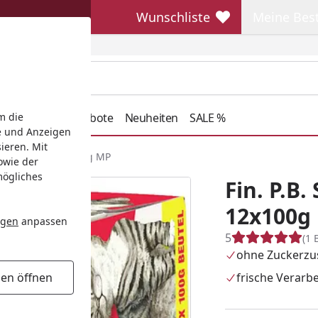
Wunschliste
Meine Bes
Wunschliste
Meine Beste
henkideen
Angebote
Neuheiten
SALE %
m die
e und Anzeigen
ieren. Mit
agout Sauce 12x100g MP
owie der
mögliches
Fin. P.B
12x100g
ngen
anpassen
5
(1 
ohne Zuckerzu
frische Verarb
gen öffnen