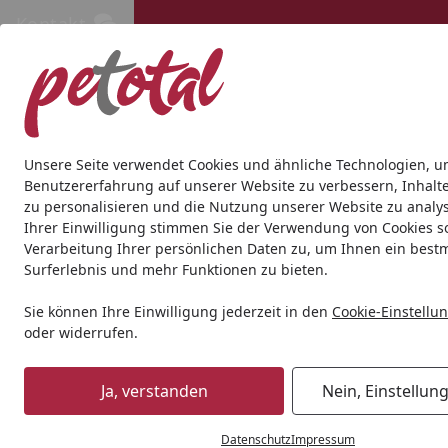
Kontakt
Kontakt
Kostenloser Versand ab 69€
Hund
Katze
Aquaristik
Teich
Andere Tierarten
Gesc
Unsere Seite verwendet Cookies und ähnliche Technologien, u
Benutzererfahrung auf unserer Website zu verbessern, Inhalt
zu personalisieren und die Nutzung unserer Website zu analys
Katze
Katzennassfutter
Schmusy
Fin. P.B. Schmusy R
Ihrer Einwilligung stimmen Sie der Verwendung von Cookies s
Startseite
Verarbeitung Ihrer persönlichen Daten zu, um Ihnen ein best
Surferlebnis und mehr Funktionen zu bieten.
Sie können Ihre Einwilligung jederzeit in den
Cookie-Einstellu
oder widerrufen.
Ja, verstanden
Nein, Einstellun
Datenschutz
Impressum