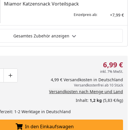
Miamor Katzensnack Vorteilspack
+7,99 €
Einzelpreis ab:
Gesamtes Zubehör anzeigen
6,99 €
inkl. 7% MwSt.
ge um eins verringern
duktmenge manuell eingeben
Produktmenge um eins erhöhen
4,99 € Versandkosten in Deutschland
Versandkostenfrei ab 10 Stück
Versandkosten nach Menge und Land
Inhalt:
1,2 kg
(5,83 €/kg)
ferzeit: 1-2 Werktage in Deutschland
In den Einkaufswagen
In den Einkaufswagen legen