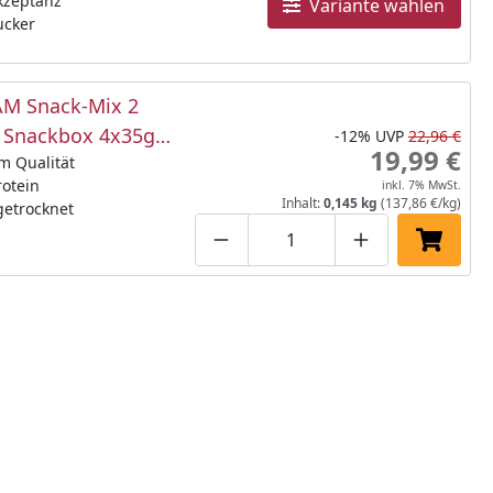
kzeptanz
Variante wählen
ucker
M Snack-Mix 2
e Snackbox 4x35g
-12%
UVP
22,96 €
19,99 €
snack
m Qualität
otein
inkl. 7% MwSt.
Inhalt:
0,145 kg
(137,86 €/kg)
getrocknet
Produktmenge um eins verringe
Produktmenge manuell
Produktmenge 
In den 