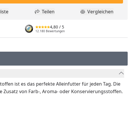
iste
Teilen
Vergleichen
dukt zur Wunschliste hinzufügen
Teilen
Produkt Vergle
4,80
/ 5
12.180 Bewertungen
ffen ist es das perfekte Alleinfutter für jeden Tag. Die
ne Zusatz von Farb-, Aroma- oder Konservierungsstoffen.