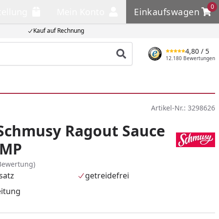
0
tellung
Mein Konto
Einkaufswagen
llung
Mein Konto
Einkaufswagen
Kauf auf Rechnung
4,80
/ 5
Produkt suchen
12.180 Bewertungen
Artikel-Nr.:
3298626
. Schmusy Ragout Sauce
 MP
Bewertung)
satz
getreidefrei
eitung