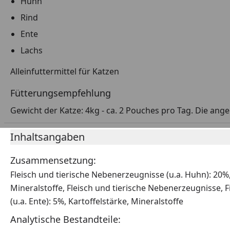
Huhn
Rind
Ente
Lachs
Alleinfuttermittel für Katzen
Fütterungsempfehlung
Gewicht der Katze: 4kg - ca. 2 Pouches pro Tag. Die ange
Inhaltsangaben
Zusammensetzung:
Fleisch und tierische Nebenerzeugnisse (u.a. Huhn): 20%, 
Mineralstoffe, Fleisch und tierische Nebenerzeugnisse, F
(u.a. Ente): 5%, Kartoffelstärke, Mineralstoffe
Analytische Bestandteile: