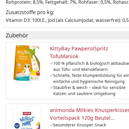
Rohprotein: 8,5%, Fettgehalt: 7%, Rohfaser: 0,5%, Rohas
Zusatzstoffe pro kg:
Vitamin D3: 100l.E., Jod (als Calciumjodat, wasserfrei): 0
Zubehör
KittyBay PawperolSpritz
TofuManiok
100 % pflanzlich & biologisch abbauba
aus Tofu- und Maniokfasern
Schnelle, feste Klumpenbildung für ei
einfache und hygienische Reinigung
Staubfrei & weich – ideal für sensible
Katzen und saubere Umgebung
animonda Milkies-Knusperkisse
Vorteilspack 120g Beutel
Katzensnack
besonderer Knusper-Snack