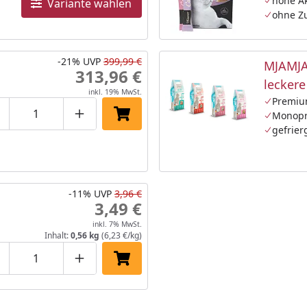
hohe A
Variante wählen
ohne Z
-21%
UVP
399,99 €
MJAMJA
313,96 €
lecker
inkl. 19% MwSt.
Katzen
Premiu
Monopr
roduktmenge um eins verringern
Produktmenge manuell eingeben
Produktmenge um eins erhöhen
In den Einkaufswagen legen
gefrier
-11%
UVP
3,96 €
3,49 €
inkl. 7% MwSt.
Inhalt:
0,56 kg
(6,23 €/kg)
roduktmenge um eins verringern
Produktmenge manuell eingeben
Produktmenge um eins erhöhen
In den Einkaufswagen legen