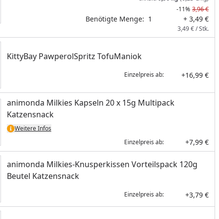
-11%
3,96 €
Benötigte Menge:
1
+ 3,49 €
3,49 € / Stk.
KittyBay PawperolSpritz TofuManiok
+16,99 €
Einzelpreis ab:
animonda Milkies Kapseln 20 x 15g Multipack
Katzensnack
Weitere Infos
+7,99 €
Einzelpreis ab:
animonda Milkies-Knusperkissen Vorteilspack 120g
Beutel Katzensnack
+3,79 €
Einzelpreis ab: