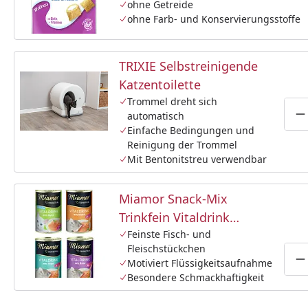
ohne Getreide
ohne Farb- und Konservierungsstoffe
TRIXIE Selbstreinigende
Katzentoilette
Trommel dreht sich
automatisch
P
Einfache Bedingungen und
Reinigung der Trommel
Mit Bentonitstreu verwendbar
Miamor Snack-Mix
Trinkfein Vitaldrink
4x135ml Dose
Feinste Fisch- und
Fleischstückchen
Katzensnack
Motiviert Flüssigkeitsaufnahme
P
Besondere Schmackhaftigkeit