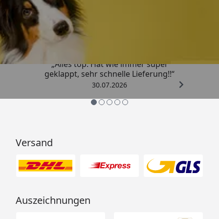
Trusted Shops
4,80
/ 5
„Alles top. Hat wie immer super
geklappt, sehr schnelle Lieferung!!“
30.07.2026
Versand
Auszeichnungen