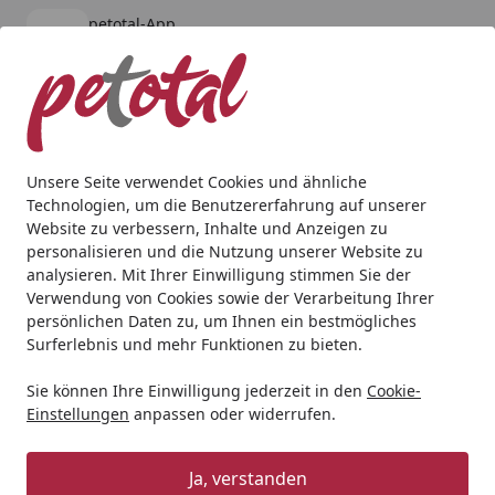
petotal-App
Öffnen
Banner schließen
petotal
kostenlos - Im App Store
Alle Produkte
Mein Konto
Wunschl
Ein
4,80
/ 5
Suchen
Unsere Seite verwendet Cookies und ähnliche
Technologien, um die Benutzererfahrung auf unserer
Katze
Katzennassfutter
Schesir
Schesir Kitten 85 Gra
Website zu verbessern, Inhalte und Anzeigen zu
Startseite
personalisieren und die Nutzung unserer Website zu
Schesir Kitten 85 Gramm
analysieren. Mit Ihrer Einwilligung stimmen Sie der
Katzennassfutter
Verwendung von Cookies sowie der Verarbeitung Ihrer
persönlichen Daten zu, um Ihnen ein bestmögliches
Surferlebnis und mehr Funktionen zu bieten.
Sie können Ihre Einwilligung jederzeit in den
Cookie-
Einstellungen
anpassen oder widerrufen.
Ja, verstanden