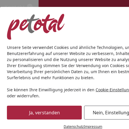
Kontakt
Kontakt
Kostenloser Versand ab 69€
Hund
Katze
Aquaristik
Teich
Andere Tierarten
Gesc
Unsere Seite verwendet Cookies und ähnliche Technologien, u
Benutzererfahrung auf unserer Website zu verbessern, Inhalt
zu personalisieren und die Nutzung unserer Website zu analys
Hund
Hundetrockenfutter
RINTI
Rinti Max-i-mum 50%
Ihrer Einwilligung stimmen Sie der Verwendung von Cookies s
Startseite
Verarbeitung Ihrer persönlichen Daten zu, um Ihnen ein best
Surferlebnis und mehr Funktionen zu bieten.
Sie können Ihre Einwilligung jederzeit in den
Cookie-Einstellu
oder widerrufen.
Ja, verstanden
Nein, Einstellun
Datenschutz
Impressum