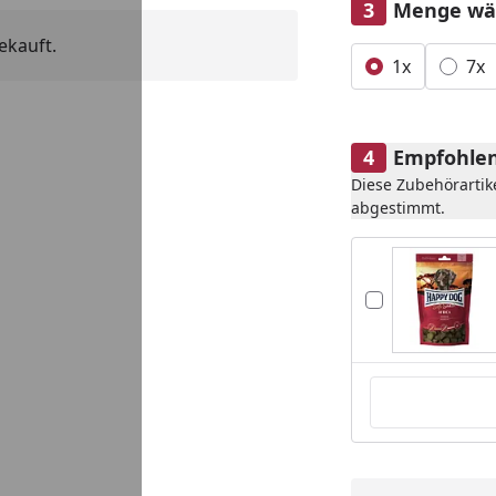
Menge wä
ekauft.
Alle anzeigen (2)
1x
7x
Empfohlen
Diese Zubehörartik
abgestimmt.