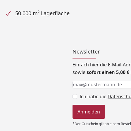
50.000 m² Lagerfläche
Newsletter
Einfach hier die E-Mail-A
sowie
sofort einen 5,00 
Keine Eingabe erforderlic
Eingabe erforderlich
E-Mail *
Ich habe die
Datensch
Anmelden
*Der Gutschein gilt ab einem Bestel