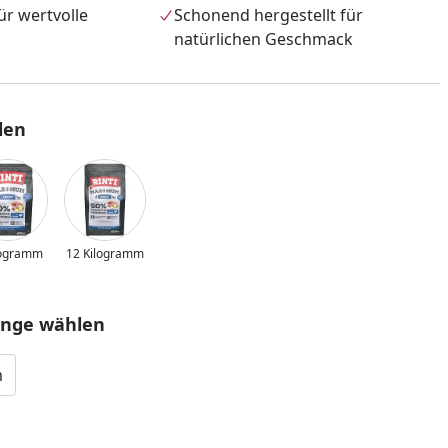
r wertvolle
Schonend hergestellt für
natürlichen Geschmack
len
logramm
12 Kilogramm
enge wählen
nzufügen
m