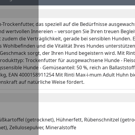
-Trockenfutter, das speziell auf die Bedürfnisse ausgewa
d wertvollen Innereien – versorgen Sie Ihren treuen Begleit
 zudem die Verträglichkeit, gerade bei sensiblen Hunden. E
 das Wohlbefinden und die Vitalität Ihres Hundes unterstütz
en Geschmack sorgt, der Ihren Hund begeistern wird. Mit Ri
Produkttyp: Trockenfutter für ausgewachsene Hunde - Fleisch
gssensible Hunde - Gemüseanteil: 50 %, reich an Ballaststof
1 kg, EAN 4000158911254 Mit Rinti Max-i-mum Adult Huhn 
skraft auf natürliche Weise fördert.
kartoffel (getrocknet), Hühnerfett, Rübenschnitzel (getroc
t), Zellulosepulver, Mineralstoffe