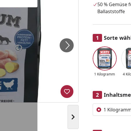
50 % Gemüse fü
Ballaststoffe
Sorte wäh
Alle anzeigen (3)
1 Kilogramm
4 Ki
Inhaltsm
Produkt zur Wunschliste hi
Alle anzeigen (1)
1 Kilogram
Nächstes Bild anzeigen