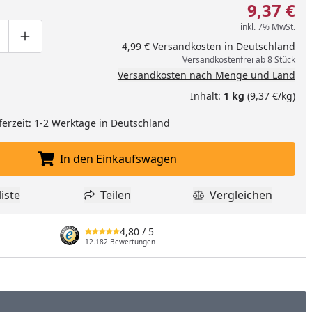
9,37 €
inkl. 7% MwSt.
ge um eins verringern
duktmenge manuell eingeben
Produktmenge um eins erhöhen
4,99 € Versandkosten in Deutschland
Versandkostenfrei ab 8 Stück
Versandkosten nach Menge und Land
Inhalt:
1 kg
(9,37 €/kg)
ferzeit: 1-2 Werktage in Deutschland
In den Einkaufswagen
In den Einkaufswagen legen
iste
Teilen
Vergleichen
dukt zur Wunschliste hinzufügen
Teilen
Produkt Vergle
4,80
/ 5
12.182 Bewertungen