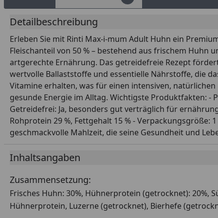
Detailbeschreibung
Erleben Sie mit Rinti Max-i-mum Adult Huhn ein Premium
Fleischanteil von 50 % – bestehend aus frischem Huhn un
artgerechte Ernährung. Das getreidefreie Rezept fördert
wertvolle Ballaststoffe und essentielle Nährstoffe, die
Vitamine erhalten, was für einen intensiven, natürlich
gesunde Energie im Alltag. Wichtigste Produktfakten: - 
Getreidefrei: Ja, besonders gut verträglich für ernährun
Rohprotein 29 %, Fettgehalt 15 % - Verpackungsgröße: 
geschmackvolle Mahlzeit, die seine Gesundheit und Leben
Inhaltsangaben
Zusammensetzung:
Frisches Huhn: 30%, Hühnerprotein (getrocknet): 20%, Süß
Hühnerprotein, Luzerne (getrocknet), Bierhefe (getrockne