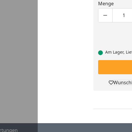
Menge
Produktmen
Pro
Am Lager, Lie
Wunschl
Pro
rtungen