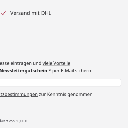
Versand mit DHL
dresse eintragen und
viele Vorteile
€ Newslettergutschein
* per E-Mail sichern:
h
utzbestimmungen
zur Kenntnis genommen
lwert von 50,00 €