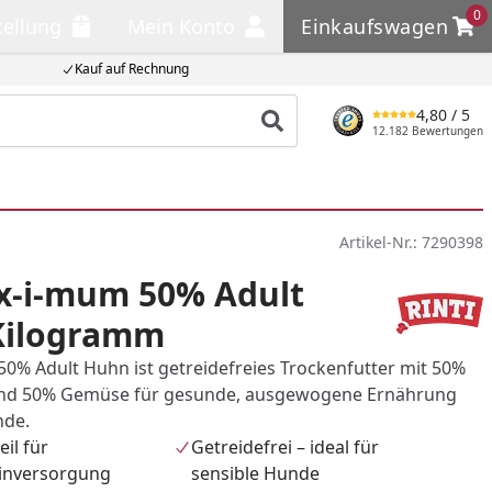
0
tellung
Mein Konto
Einkaufswagen
llung
Mein Konto
Einkaufswagen
Kauf auf Rechnung
4,80
/ 5
Produkt suchen
12.182 Bewertungen
Artikel-Nr.:
7290398
x-i-mum 50% Adult
Kilogramm
50% Adult Huhn ist getreidefreies Trockenfutter mit 50%
nd 50% Gemüse für gesunde, ausgewogene Ernährung
nde.
eil für
Getreidefrei – ideal für
einversorgung
sensible Hunde