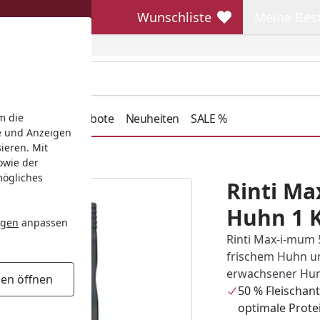
Wunschliste
Meine Bes
Wunschliste
Meine Beste
henkideen
Angebote
Neuheiten
SALE %
m die
e und Anzeigen
ieren. Mit
 Adult Huhn
owie der
mögliches
Rinti Ma
Huhn 1 
ngen
anpassen
Rinti Max-i-mum 
frischem Huhn u
erwachsener Hu
gen öffnen
50 % Fleischant
optimale Prot