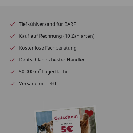
Geräuscharmes Ablauf-System
Der vergrößerte
rechteckige Einlass zum Fallrohr reduziert die
Empfindlichkeit gegenüber Änderungen des
Wasserflusses, was zu einem leiseren Betrieb führt.
Tiefkühlversand für BARF
Hochpräzisionsventil
Alle Modelle haben jetzt ein
Kauf auf Rechnung (10 Zahlarten)
neues und verbessertes Hochpräzisionsventil am
Fallrohr, das eine einfache Regulierung des
Kostenlose Fachberatung
Durchflusses und einen nahezu geräuschlosen
Deutschlands bester Händler
Betrieb ermöglicht.
50.000 m² Lagerfläche
Hinweis
: Auslieferung der Produkte erfolgt ohne
Dekoration!
Versand mit DHL