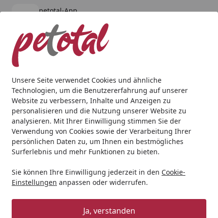
petotal-App
Öffnen
Banner schließen
petotal
kostenlos - Im App Store
Alle Produkte
Mein Konto
Wunschl
Ein
4,80
/ 5
Suchen
Unsere Seite verwendet Cookies und ähnliche
Technologien, um die Benutzererfahrung auf unserer
Aquaristik
Aquarien
Aquarium mit Unterschrank
Red 
Website zu verbessern, Inhalte und Anzeigen zu
Startseite
personalisieren und die Nutzung unserer Website zu
Red Sea REEFER™ 300 G2+ Deluxe
analysieren. Mit Ihrer Einwilligung stimmen Sie der
System
Verwendung von Cookies sowie der Verarbeitung Ihrer
persönlichen Daten zu, um Ihnen ein bestmögliches
Surferlebnis und mehr Funktionen zu bieten.
Sie können Ihre Einwilligung jederzeit in den
Cookie-
Einstellungen
anpassen oder widerrufen.
Ja, verstanden