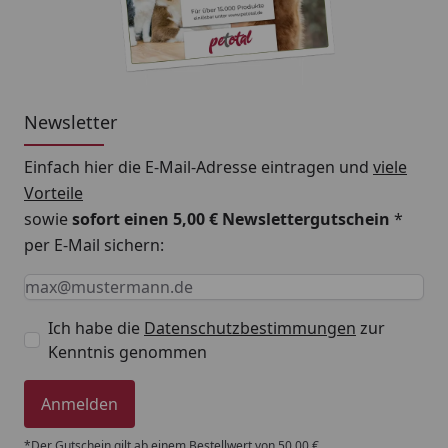
Newsletter
Einfach hier die E-Mail-Adresse eintragen und
viele
Vorteile
sowie
sofort einen 5,00 € Newslettergutschein
*
per E-Mail sichern:
Keine Eingabe erforderlich
Eingabe erforderlich
E-Mail *
Ich habe die
Datenschutzbestimmungen
zur
Kenntnis genommen
Anmelden
*Der Gutschein gilt ab einem Bestellwert von 50,00 €