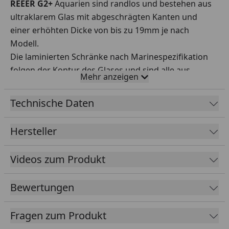
REEER G2+
Aquarien sind randlos und bestehen aus
ultraklarem Glas mit abgeschrägten Kanten und
einer erhöhten Dicke von bis zu 19mm je nach
Modell.
Die laminierten Schränke nach Marinespezifikation
folgen der Kontur des Glases und sind alle aus
Mehr anzeigen
Sperrholz gefertigt. Größere Modelle werden jetzt
mit Aluminiumstützen verstärkt.
Technische Daten
ReefATO+ :
Alle REEFER G2+ Modelle sind mit dem
ReefATO+-System ausgestattet, das Ihr
Hersteller
Wasservolumen und Ihren Salzgehalt stabil hält und
eine genaue Temperaturüberwachung, sowie einen
Videos zum Produkt
hochempfindlichen Leckdetektor umfasst.
ReefMat-bereit
REEFER G2+-Systeme verfügen über
Bewertungen
ein herausnehmbares, ReefMat-fähiges
mechanisches Filterfach, komplett mit
Fragen zum Produkt
Mikrofiltersocken und Medienbechern.