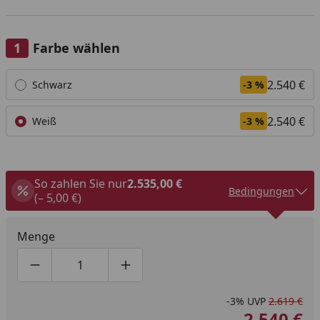
Farbe wählen
Alle anzeigen (2)
2.540 €
Schwarz
-3 %
2.540 €
Weiß
-3 %
So zahlen Sie nur
2.535,00 €
Bedingungen
(– 5,00 €)
Menge
Produktmenge um eins verringern
Produktmenge manuell eingeben
Produktmenge um eins erhöhen
-3%
UVP
2.619 €
2.540 €