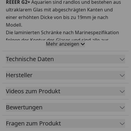
REEER G2+
Aquarien sind randlos und bestehen aus
ultraklarem Glas mit abgeschrägten Kanten und
einer erhöhten Dicke von bis zu 19mm je nach
Modell.
Die laminierten Schränke nach Marinespezifikation
folgen der Kontur des Glases und sind alle aus
Mehr anzeigen
Sperrholz gefertigt. Größere Modelle werden jetzt
mit Aluminiumstützen verstärkt.
Technische Daten
ReefATO+ :
Alle REEFER G2+ Modelle sind mit dem
ReefATO+-System ausgestattet, das Ihr
Hersteller
Wasservolumen und Ihren Salzgehalt stabil hält und
eine genaue Temperaturüberwachung, sowie einen
Videos zum Produkt
hochempfindlichen Leckdetektor umfasst.
ReefMat-bereit
REEFER G2+-Systeme verfügen über
Bewertungen
ein herausnehmbares, ReefMat-fähiges
mechanisches Filterfach, komplett mit
Fragen zum Produkt
Mikrofiltersocken und Medienbechern.