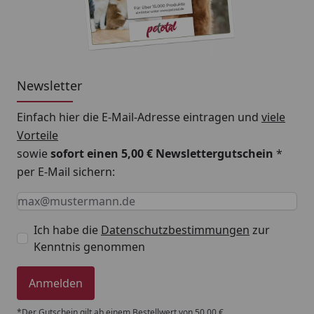
Newsletter
Einfach hier die E-Mail-Adresse eintragen und
viele
Vorteile
sowie
sofort einen 5,00 € Newslettergutschein
*
per E-Mail sichern:
Keine Eingabe erforderlich
Eingabe erforderlich
E-Mail *
Ich habe die
Datenschutzbestimmungen
zur
Kenntnis genommen
Anmelden
*Der Gutschein gilt ab einem Bestellwert von 50,00 €