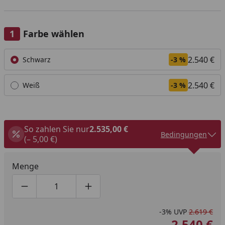
Farbe wählen
Alle anzeigen (2)
2.540 €
Schwarz
-3 %
2.540 €
Weiß
-3 %
So zahlen Sie nur
2.535,00 €
Bedingungen
(– 5,00 €)
Menge
Produktmenge um eins verringern
Produktmenge manuell eingeben
Produktmenge um eins erhöhen
-3%
UVP
2.619 €
2.540 €