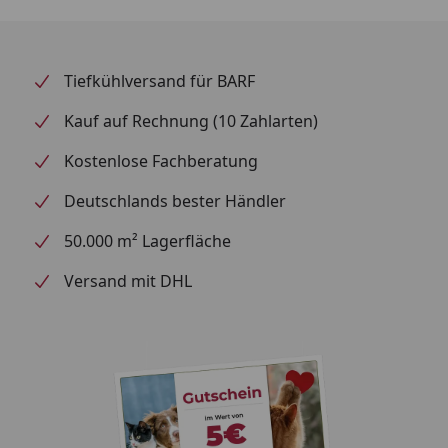
Geräuscharmes Ablauf-System
Der vergrößerte
rechteckige Einlass zum Fallrohr reduziert die
Empfindlichkeit gegenüber Änderungen des
Wasserflusses, was zu einem leiseren Betrieb führt.
Tiefkühlversand für BARF
Hochpräzisionsventil
Alle Modelle haben jetzt ein
Kauf auf Rechnung (10 Zahlarten)
neues und verbessertes Hochpräzisionsventil am
Fallrohr, das eine einfache Regulierung des
Kostenlose Fachberatung
Durchflusses und einen nahezu geräuschlosen
Deutschlands bester Händler
Betrieb ermöglicht.
50.000 m² Lagerfläche
Hinweis
: Auslieferung der Produkte erfolgt ohne
Dekoration!
Versand mit DHL