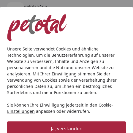
petotal-App
Öffnen
Banner schließen
petotal
kostenlos - Im App Store
Alle Produkte
Mein Konto
Wunschl
Ein
4,80
/ 5
Suchen
Unsere Seite verwendet Cookies und ähnliche
Technologien, um die Benutzererfahrung auf unserer
Aquaristik
Aquarien
Aquarium mit Unterschrank
Red 
Website zu verbessern, Inhalte und Anzeigen zu
Startseite
personalisieren und die Nutzung unserer Website zu
Red Sea REEFER™ 300 G2+ Deluxe
analysieren. Mit Ihrer Einwilligung stimmen Sie der
System
Verwendung von Cookies sowie der Verarbeitung Ihrer
persönlichen Daten zu, um Ihnen ein bestmögliches
Surferlebnis und mehr Funktionen zu bieten.
Sie können Ihre Einwilligung jederzeit in den
Cookie-
Einstellungen
anpassen oder widerrufen.
Ja, verstanden