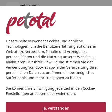
petotal-App
Öffnen
Banner schließen
petotal
kostenlos - Im App Store
Alle Produkte
Mein Konto
Wunschl
Ein
4,80
/ 5
Suchen
Unsere Seite verwendet Cookies und ähnliche
Technologien, um die Benutzererfahrung auf unserer
Aquaristik
Aquarien
Aquarium mit Unterschrank
Red 
Website zu verbessern, Inhalte und Anzeigen zu
Startseite
personalisieren und die Nutzung unserer Website zu
Red Sea REEFER™ 170 G2+ Deluxe
analysieren. Mit Ihrer Einwilligung stimmen Sie der
System
Verwendung von Cookies sowie der Verarbeitung Ihrer
persönlichen Daten zu, um Ihnen ein bestmögliches
Surferlebnis und mehr Funktionen zu bieten.
Sie können Ihre Einwilligung jederzeit in den
Cookie-
Einstellungen
anpassen oder widerrufen.
Ja, verstanden