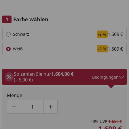
Farbe wählen
Alle anzeigen (2)
1.609 €
Schwarz
-3 %
1.609 €
Weiß
-3 %
So zahlen Sie nur
1.604,00 €
Bedingungen
(– 5,00 €)
Menge
Produktmenge um eins verringern
Produktmenge manuell eingeben
Produktmenge um eins erhöhen
-3%
UVP
1.659 €
1.609 €