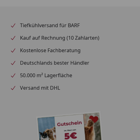
Geräuscharmes Ablauf-System
Der vergrößerte
rechteckige Einlass zum Fallrohr reduziert die
Empfindlichkeit gegenüber Änderungen des
Wasserflusses, was zu einem leiseren Betrieb führt.
Tiefkühlversand für BARF
Hochpräzisionsventil
Alle Modelle haben jetzt ein
Kauf auf Rechnung (10 Zahlarten)
neues und verbessertes Hochpräzisionsventil am
Fallrohr, das eine einfache Regulierung des
Kostenlose Fachberatung
Durchflusses und einen nahezu geräuschlosen
Deutschlands bester Händler
Betrieb ermöglicht.
50.000 m² Lagerfläche
Hinweis
: Auslieferung der Produkte erfolgt ohne
Dekoration!
Versand mit DHL