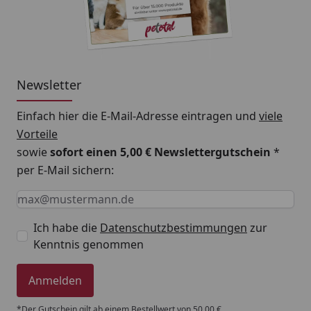
Newsletter
Einfach hier die E-Mail-Adresse eintragen und
viele
Vorteile
sowie
sofort einen 5,00 € Newslettergutschein
*
per E-Mail sichern:
Keine Eingabe erforderlich
Eingabe erforderlich
E-Mail *
Ich habe die
Datenschutzbestimmungen
zur
Kenntnis genommen
Anmelden
*Der Gutschein gilt ab einem Bestellwert von 50,00 €