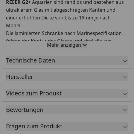
REEER G2+
Aquarien sind randlos und bestehen aus
ultraklarem Glas mit abgeschrägten Kanten und
einer erhöhten Dicke von bis zu 19mm je nach
Modell.
Die laminierten Schränke nach Marinespezifikation
folgen der Kontur des Glases und sind alle aus
Mehr anzeigen
Sperrholz gefertigt. Größere Modelle werden jetzt
mit Aluminiumstützen verstärkt.
Technische Daten
ReefATO+ :
Alle REEFER G2+ Modelle sind mit dem
ReefATO+-System ausgestattet, das Ihr
Hersteller
Wasservolumen und Ihren Salzgehalt stabil hält und
eine genaue Temperaturüberwachung, sowie einen
Videos zum Produkt
hochempfindlichen Leckdetektor umfasst.
ReefMat-bereit
REEFER G2+-Systeme verfügen über
Bewertungen
ein herausnehmbares, ReefMat-fähiges
mechanisches Filterfach, komplett mit
Fragen zum Produkt
Mikrofiltersocken und Medienbechern.