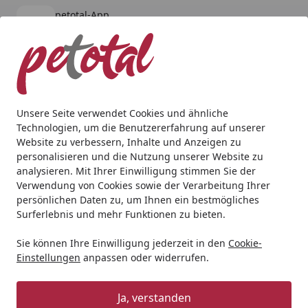
petotal-App
Öffnen
Banner schließen
petotal
kostenlos - Im App Store
Alle Produkte
Mein Konto
Wunschl
Ein
4,80
/ 5
Suchen
Unsere Seite verwendet Cookies und ähnliche
Technologien, um die Benutzererfahrung auf unserer
Hund
Hundetrockenfutter
Orijen
Orijen 1,8kg Small 
Website zu verbessern, Inhalte und Anzeigen zu
Startseite
personalisieren und die Nutzung unserer Website zu
Orijen 1,8kg Small Breed Puppy
analysieren. Mit Ihrer Einwilligung stimmen Sie der
Verwendung von Cookies sowie der Verarbeitung Ihrer
5
(1 Bewertung)
persönlichen Daten zu, um Ihnen ein bestmögliches
Surferlebnis und mehr Funktionen zu bieten.
Sie können Ihre Einwilligung jederzeit in den
Cookie-
Einstellungen
anpassen oder widerrufen.
Ja, verstanden