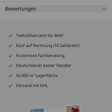
38 x 50 cm
Bewertungen
Ein stilvolles Wohlfühlmöbel für Ihre Katze – und
Ihre Wohnung.
Wenn Sie Ihrer Katze nicht nur ein funktionales
Kratzmöbel, sondern auch ein optisches Highlight
Tiefkühlversand für BARF
bieten möchten, ist die NOBBY Kratztonne "ADRA I"
die perfekte Wahl. Diese hochwertige Kratztonne
Kauf auf Rechnung (10 Zahlarten)
vereint praktischen Nutzen mit edlem Design – für
Kostenlose Fachberatung
gesunde Krallen, ausgelassene Spielmomente und
harmonische Wohnräume.
Deutschlands bester Händler
Die zylinderförmige Konstruktion mit einem
50.000 m² Lagerfläche
Durchmesser von 38 cm und einer Höhe von 50 cm
Versand mit DHL
bietet Katzen jeglicher Größe eine optimale
Kratzfläche rundum. Der robuste Sisalbezug lädt zum
ausgiebigen Krallenwetzen ein, stärkt die Muskulatur
und beugt Verhaltensauffälligkeiten vor. Gleichzeitig