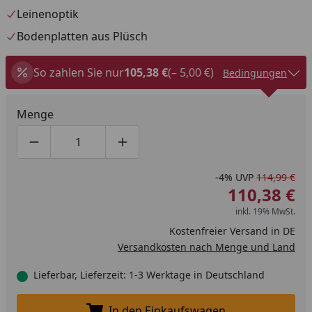
Leinenoptik
Bodenplatten aus Plüsch
So zahlen Sie nur
105,38 €
(– 5,00 €)
Bedingungen
Menge
Produktmenge um eins verringern
Produktmenge manuell eingeben
Produktmenge um eins erhöhen
-4%
UVP
114,99 €
110,38 €
inkl. 19% MwSt.
Kostenfreier Versand in DE
Versandkosten nach Menge und Land
Lieferbar, Lieferzeit: 1-3 Werktage in Deutschland
In den Einkaufswagen