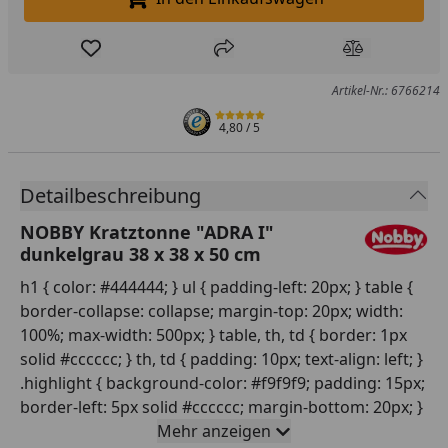
In den Einkaufswagen legen
Produkt zur Wunschliste hinzufügen
Teilen
Produkt Ver
Artikel-Nr.: 6766214
4,80
/ 5
Detailbeschreibung
NOBBY Kratztonne "ADRA I"
dunkelgrau 38 x 38 x 50 cm
h1 { color: #444444; } ul { padding-left: 20px; } table {
border-collapse: collapse; margin-top: 20px; width:
100%; max-width: 500px; } table, th, td { border: 1px
solid #cccccc; } th, td { padding: 10px; text-align: left; }
.highlight { background-color: #f9f9f9; padding: 15px;
border-left: 5px solid #cccccc; margin-bottom: 20px; }
Mehr anzeigen
NOBBY Kratztonne "ADRA I" – Dunkelgrau, 38 x