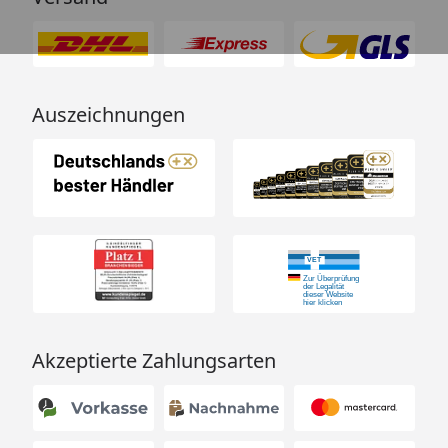
Produktname
NOBBY Kratztonne "ADRA I"
EAN
4033766143144
Farbe
Dunkelgrau
Auszeichnungen
Natürlicher Sisal, Holz,
Material
Textilüberzug
Maße (L x B x
38 × 38 × 50 cm
H)
Gewicht
ca. 6 kg
Kurz gesagt:
Die NOBBY Kratztonne "ADRA I" ist
mehr als nur ein Kratzbaum – sie ist eine stylishe
Akzeptierte Zahlungsarten
Wohlfühloase, die Krallenpflege, Spiel und Design
harmonisch vereint.