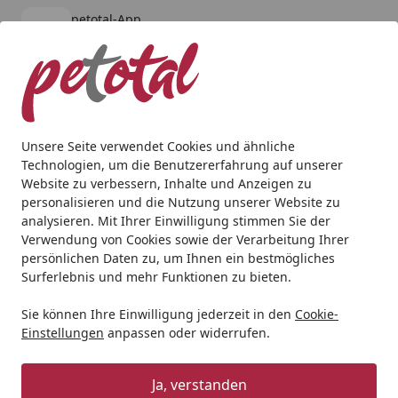
petotal-App
Öffnen
Banner schließen
petotal
kostenlos - Im App Store
Alle Produkte
Mein Konto
Wunschl
Ein
4,80
/ 5
Suchen
Unsere Seite verwendet Cookies und ähnliche
Technologien, um die Benutzererfahrung auf unserer
Katze
Kratzbäume & -bretter
NOBBY Kratztonne "ADRA I"
Website zu verbessern, Inhalte und Anzeigen zu
Startseite
personalisieren und die Nutzung unserer Website zu
NOBBY Kratztonne "ADRA I"
analysieren. Mit Ihrer Einwilligung stimmen Sie der
dunkelgrau 38 x 38 x 50 cm
Verwendung von Cookies sowie der Verarbeitung Ihrer
persönlichen Daten zu, um Ihnen ein bestmögliches
Surferlebnis und mehr Funktionen zu bieten.
Sie können Ihre Einwilligung jederzeit in den
Cookie-
Einstellungen
anpassen oder widerrufen.
Ja, verstanden