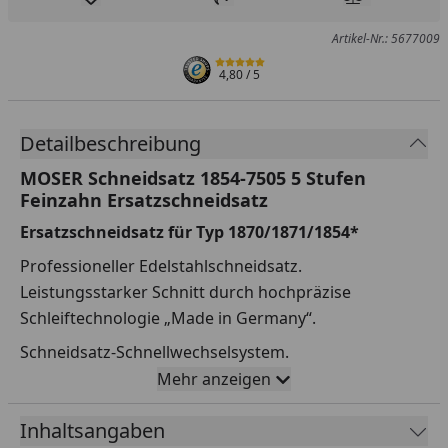
Produkt zur Wunschliste hinzufügen
Teilen
Produkt Ver
Artikel-Nr.: 5677009
4,80
/ 5
Detailbeschreibung
MOSER Schneidsatz 1854-7505 5 Stufen
Feinzahn Ersatzschneidsatz
Ersatzschneidsatz für Typ 1870/1871/1854*
Professioneller Edelstahlschneidsatz.
Leistungsstarker Schnitt durch hochpräzise
Schleiftechnologie „Made in Germany“.
Schneidsatz-Schnellwechselsystem.
Mehr anzeigen
*Die 4-stellige Typennummer finden Sie auf der
Rückseite Ihres Gerätes (Typenfeld).
Inhaltsangaben