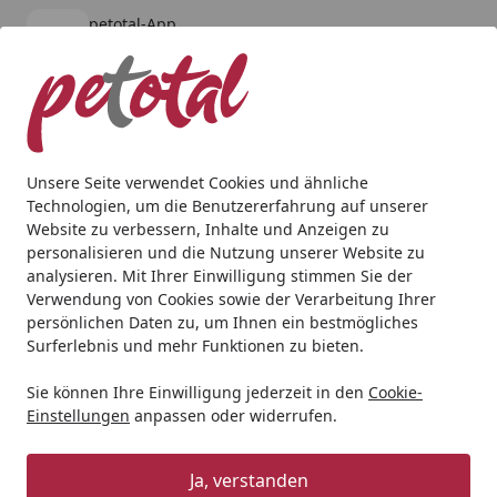
petotal-App
Öffnen
Banner schließen
petotal
kostenlos - Im App Store
Alle Produkte
Mein Konto
Wunschl
Ein
4,80
/ 5
Suchen
Unsere Seite verwendet Cookies und ähnliche
Technologien, um die Benutzererfahrung auf unserer
Hund
Hundepflege & Schutz
Bürsten, Kämme & Scherm
Website zu verbessern, Inhalte und Anzeigen zu
Startseite
personalisieren und die Nutzung unserer Website zu
MOSER Schneidsatz 1854-7505 5
analysieren. Mit Ihrer Einwilligung stimmen Sie der
Stufen Feinzahn Ersatzschneidsatz
Verwendung von Cookies sowie der Verarbeitung Ihrer
persönlichen Daten zu, um Ihnen ein bestmögliches
5
Surferlebnis und mehr Funktionen zu bieten.
(4 Bewertungen)
Sie können Ihre Einwilligung jederzeit in den
Cookie-
Einstellungen
anpassen oder widerrufen.
Ja, verstanden