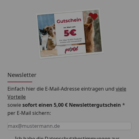
Newsletter
Einfach hier die E-Mail-Adresse eintragen und
viele
Vorteile
sowie
sofort einen 5,00 € Newslettergutschein
*
per E-Mail sichern:
Keine Eingabe erforderlich
Eingabe erforderlich
E-Mail *
Ich habe die
Datenschutzbestimmungen
zur