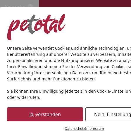
Kontakt
Kontakt
Kostenloser Versand ab 69€
Hund
Katze
Aquaristik
Teich
Andere Tierarten
Gesc
Unsere Seite verwendet Cookies und ähnliche Technologien, u
Benutzererfahrung auf unserer Website zu verbessern, Inhalt
zu personalisieren und die Nutzung unserer Website zu analys
Hund
Hundetrockenfutter
MAC's
MAC's Dog Mono Pup
Ihrer Einwilligung stimmen Sie der Verwendung von Cookies s
Startseite
Verarbeitung Ihrer persönlichen Daten zu, um Ihnen ein best
Surferlebnis und mehr Funktionen zu bieten.
Sie können Ihre Einwilligung jederzeit in den
Cookie-Einstellu
oder widerrufen.
Ja, verstanden
Nein, Einstellun
Datenschutz
Impressum