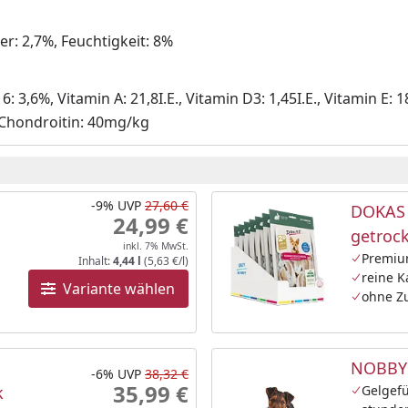
r: 2,7%, Feuchtigkeit: 8%
3,6%, Vitamin A: 21,8I.E., Vitamin D3: 1,45I.E., Vitamin E
 Chondroitin: 40mg/kg
-9%
UVP
27,60 €
DOKAS 
24,99 €
getroc
inkl. 7% MwSt.
Premiu
Inhalt:
4,44 l
(5,63 €/l)
reine 
Variante wählen
ohne Zu
NOBBY 
-6%
UVP
38,32 €
35,99 €
k
Gelgefü