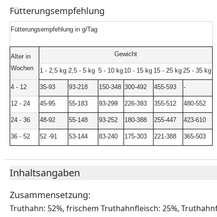
Fütterungsempfehlung
Fütterungsempfehlung in g/Tag
Gewicht
Alter in
Wochen
1 - 2,5 kg
2,5 - 5 kg
5 - 10 kg
10 - 15 kg
15 - 25 kg
25 - 35 kg
4 - 12
35-93
93-218
150-348
300-492
455-593
-
12 - 24
45-95
55-183
93-299
226-393
355-512
480-552
24 - 36
48-92
55-148
93-252
180-388
255-447
423-610
36 - 52
52 -91
53-144
83-240
175-303
221-388
365-503
Inhaltsangaben
Zusammensetzung:
Truthahn: 52%, frischem Truthahnfleisch: 25%, Truthahn