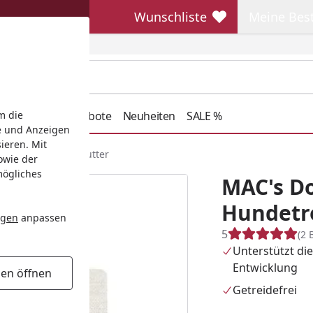
Wunschliste
Meine Bes
Wunschliste
Meine Beste
henkideen
Angebote
Neuheiten
SALE %
m die
e und Anzeigen
ieren. Mit
py Hundetrockenfutter
owie der
mögliches
MAC's D
Hundetr
ngen
anpassen
5
(2 
Unterstützt di
Entwicklung
gen öffnen
Getreidefrei