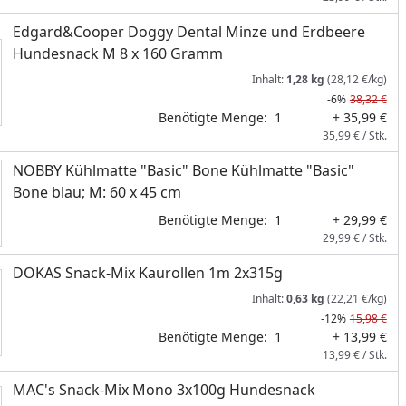
Edgard&Cooper Doggy Dental Minze und Erdbeere
Hundesnack M 8 x 160 Gramm
Inhalt:
1,28 kg
(28,12 €/kg)
-6%
38,32 €
Benötigte Menge:
1
+ 35,99 €
35,99 € / Stk.
NOBBY Kühlmatte "Basic" Bone Kühlmatte "Basic"
Bone blau; M: 60 x 45 cm
Benötigte Menge:
1
+ 29,99 €
29,99 € / Stk.
DOKAS Snack-Mix Kaurollen 1m 2x315g
Inhalt:
0,63 kg
(22,21 €/kg)
-12%
15,98 €
Benötigte Menge:
1
+ 13,99 €
13,99 € / Stk.
MAC's Snack-Mix Mono 3x100g Hundesnack