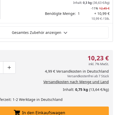
Inhalt:
0,3 kg
(36,63 €/kg)
-11%
12,45 €
Benötigte Menge:
1
+ 10,99 €
10,99 € / Stk.
Gesamtes Zubehör anzeigen
10,23 €
inkl. 7% MwSt.
ge um eins verringern
duktmenge manuell eingeben
Produktmenge um eins erhöhen
4,99 € Versandkosten in Deutschland
Versandkostenfrei ab 7 Stück
Versandkosten nach Menge und Land
Inhalt:
0,75 kg
(13,64 €/kg)
ferzeit: 1-2 Werktage in Deutschland
In den Einkaufswagen