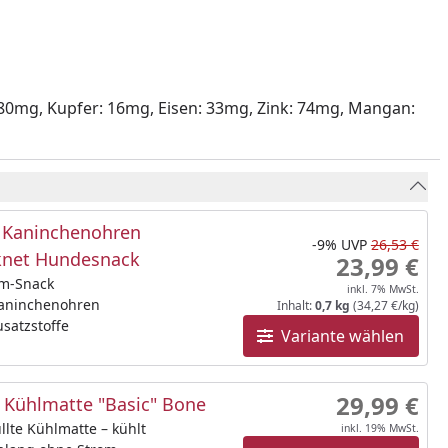
: 180mg, Kupfer: 16mg, Eisen: 33mg, Zink: 74mg, Mangan:
Kaninchenohren
-9%
UVP
26,53 €
knet Hundesnack
23,99 €
m-Snack
inkl. 7% MwSt.
Kaninchenohren
Inhalt:
0,7 kg
(34,27 €/kg)
satzstoffe
Variante wählen
29,99 €
Kühlmatte "Basic" Bone
llte Kühlmatte – kühlt
inkl. 19% MwSt.