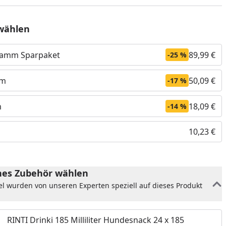
wählen
gramm Sparpaket
89,99 €
-25 %
mm
50,09 €
-17 %
m
18,09 €
-14 %
10,23 €
nzufügen
es Zubehör wählen
el wurden von unseren Experten speziell auf dieses Produkt
RINTI Drinki 185 Milliliter Hundesnack 24 x 185