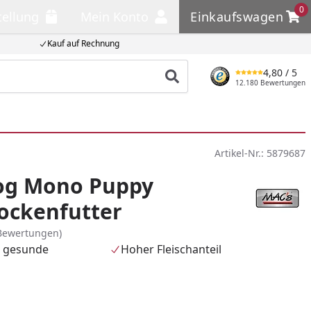
0
tellung
Mein Konto
Einkaufswagen
llung
Mein Konto
Einkaufswagen
Kauf auf Rechnung
4,80
/ 5
Produkt suchen
12.180 Bewertungen
Artikel-Nr.:
5879687
og Mono Puppy
ockenfutter
Bewertungen)
e gesunde
Hoher Fleischanteil