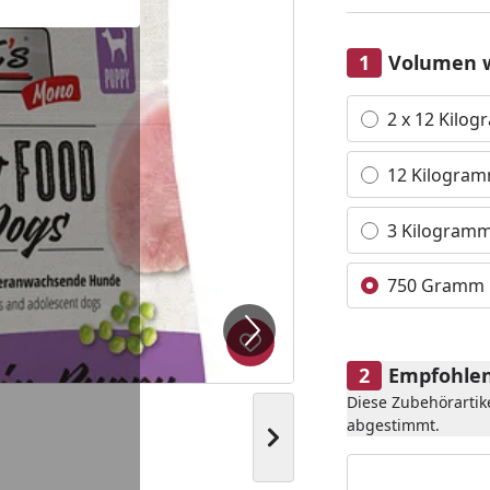
Volumen 
Alle anzeigen (4)
2 x 12 Kilo
12 Kilogra
3 Kilogram
750 Gramm
Produkt zur Wunschliste hi
Empfohlen
Diese Zubehörartik
abgestimmt.
Nächstes Bild anzeigen