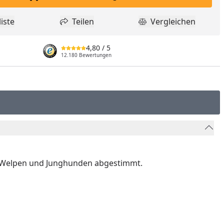
In den Einkaufswagen legen
iste
Teilen
Vergleichen
dukt zur Wunschliste hinzufügen
Teilen
Produkt Vergle
4,80
/ 5
12.180 Bewertungen
n Welpen und Junghunden abgestimmt.