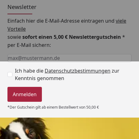
Newsletter
Einfach hier die E-Mail-Adresse eintragen und
viele
Vorteile
sowie
sofort einen 5,00 € Newslettergutschein
*
per E-Mail sichern:
Keine Eingabe erforderlich
Eingabe erforderlich
E-Mail *
Ich habe die
Datenschutzbestimmungen
zur
Kenntnis genommen
Anmelden
*Der Gutschein gilt ab einem Bestellwert von 50,00 €