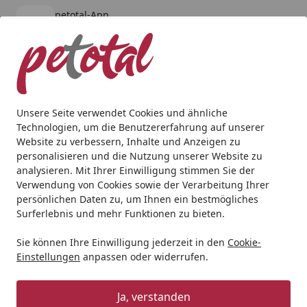
petotal-App
Öffnen
Banner schließen
petotal
kostenlos - Im App Store
Alle Produkte
Mein Konto
Wunschl
Ein
4,80
/ 5
Suchen
Unsere Seite verwendet Cookies und ähnliche
Technologien, um die Benutzererfahrung auf unserer
Hund
Hundetrockenfutter
MAC's
MAC's Dog Mono Huh
Website zu verbessern, Inhalte und Anzeigen zu
Startseite
personalisieren und die Nutzung unserer Website zu
MAC's Dog Mono Huhn
analysieren. Mit Ihrer Einwilligung stimmen Sie der
Hundetrockenfutter
Verwendung von Cookies sowie der Verarbeitung Ihrer
persönlichen Daten zu, um Ihnen ein bestmögliches
5
Surferlebnis und mehr Funktionen zu bieten.
(4 Bewertungen)
Sie können Ihre Einwilligung jederzeit in den
Cookie-
Einstellungen
anpassen oder widerrufen.
Ja, verstanden