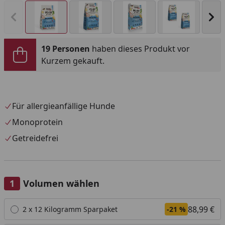
Vorheriges Bild anzeigen
Näc
19 Personen
haben dieses Produkt vor
Kurzem gekauft.
Für allergieanfällige Hunde
Monoprotein
Getreidefrei
Volumen wählen
Alle anzeigen (4)
88,99 €
2 x 12 Kilogramm Sparpaket
-21 %