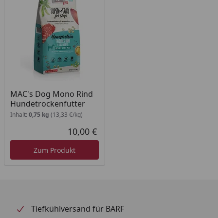
8-12
120-160
12-16
160-210
16-20
210-240
20-25
240-291
25-30
291-320
30-35
320-375
MAC's Dog Mono Rind
Hundetrockenfutter
35-40
375-400
Inhalt:
0,75 kg
(13,33 €/kg)
40-60
400-540
10,00 €
Aktueller Preis
60+
540-875
Zum Produkt
Tiefkühlversand für BARF