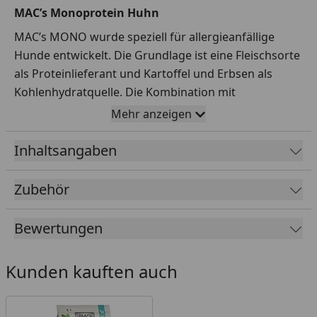
MAC’s Monoprotein Huhn
MAC’s MONO wurde speziell für allergieanfällige
Hunde entwickelt. Die Grundlage ist eine Fleischsorte
als Proteinlieferant und Kartoffel und Erbsen als
Kohlenhydratquelle. Die Kombination mit
entzuckerten Rübenschnitzeln, Leinsamen, Beeren
Mehr anzeigen
und Yucca schidigera sorgt für eine ausgewogene
Ernährung und gleichzeitig ein besonderes
Inhaltsangaben
Geschmackserlebnis für Ihren Hund.
Zubehör
Fütterungsempfehlung
Bewertungen
Tägliche
Gewicht in
Futtermenge
Kunden kauften auch
kg
in g
3 - 8
60-120