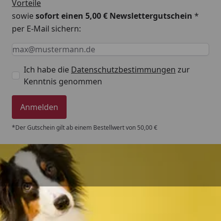
Vorteile
sowie
sofort einen 5,00 € Newslettergutschein
*
per E-Mail sichern:
Keine Eingabe erforderlich
Eingabe erforderlich
E-Mail *
Ich habe die
Datenschutzbestimmungen
zur
Kenntnis genommen
Anmelden
*Der Gutschein gilt ab einem Bestellwert von 50,00 €
Trusted Shops
4,80
/ 5