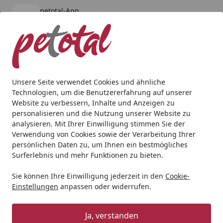
petotal-App
Öffnen
Banner schließen
petotal
kostenlos - Im App Store
Alle Produkte
Mein Konto
Wunschl
Ein
4,80
/ 5
Suchen
Unsere Seite verwendet Cookies und ähnliche
Technologien, um die Benutzererfahrung auf unserer
Aquaristik
Aquarien
Aquarium Set
JUWEL Rio 450 LED
Website zu verbessern, Inhalte und Anzeigen zu
Startseite
personalisieren und die Nutzung unserer Website zu
JUWEL Rio 450 LED Aquarium Set
analysieren. Mit Ihrer Einwilligung stimmen Sie der
Verwendung von Cookies sowie der Verarbeitung Ihrer
persönlichen Daten zu, um Ihnen ein bestmögliches
Surferlebnis und mehr Funktionen zu bieten.
Sie können Ihre Einwilligung jederzeit in den
Cookie-
Einstellungen
anpassen oder widerrufen.
Ja, verstanden