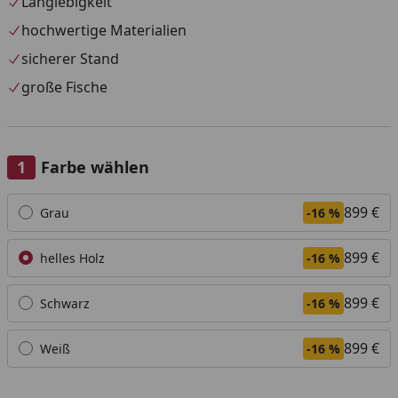
Langlebigkeit
hochwertige Materialien
sicherer Stand
große Fische
Farbe wählen
Alle anzeigen (4)
899 €
Grau
-16 %
899 €
helles Holz
-16 %
899 €
Schwarz
-16 %
899 €
Weiß
-16 %