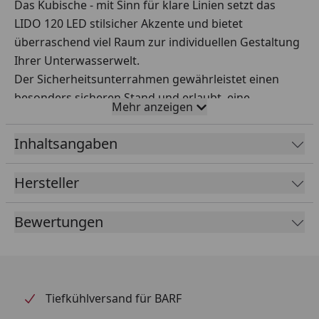
Das Kubische - mit Sinn für klare Linien setzt das
LIDO 120 LED stilsicher Akzente und bietet
überraschend viel Raum zur individuellen Gestaltung
Ihrer Unterwasserwelt.
Der Sicherheitsunterrahmen gewährleistet einen
besonders sicheren Stand und erlaubt eine
Mehr anzeigen
problemlose Aufstellung des Aquariums ohne
spezielle Unterlagen.
Inhaltsangaben
Sorgfältige Verarbeitung aus Deutschland,
hochwertige Materialien und perfekt abgestimmte
Hersteller
Technik gewährleisten ein Maximum an Qualität und
Sicherheit und garantieren so die Langlebigkeit des
Bewertungen
LIDO 120 LED.
Tiefkühlversand für BARF