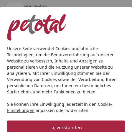
petotal-App
Öffnen
Banner schließen
petotal
kostenlos - Im App Store
Alle Produkte
Mein Konto
Wunschl
Ein
4,80
/ 5
Suchen
Unsere Seite verwendet Cookies und ähnliche
Technologien, um die Benutzererfahrung auf unserer
Aquaristik
Aquarien
Aquarium Set
JUWEL Lido 120 Aq
Website zu verbessern, Inhalte und Anzeigen zu
Startseite
personalisieren und die Nutzung unserer Website zu
JUWEL Lido 120 Aquarium LED
analysieren. Mit Ihrer Einwilligung stimmen Sie der
Aquarium-Set
Verwendung von Cookies sowie der Verarbeitung Ihrer
persönlichen Daten zu, um Ihnen ein bestmögliches
Surferlebnis und mehr Funktionen zu bieten.
Sie können Ihre Einwilligung jederzeit in den
Cookie-
Einstellungen
anpassen oder widerrufen.
Ja, verstanden