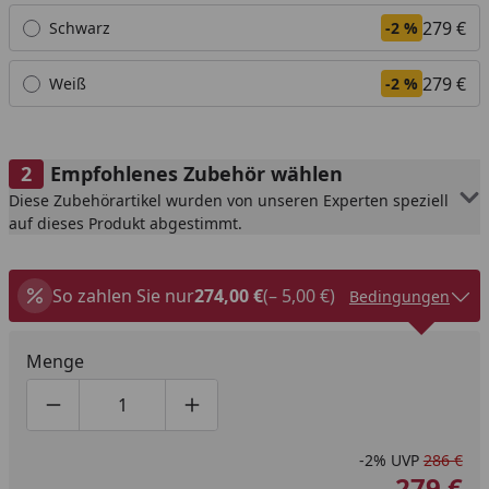
279 €
Schwarz
-2 %
279 €
Weiß
-2 %
Empfohlenes Zubehör wählen
Diese Zubehörartikel wurden von unseren Experten speziell
auf dieses Produkt abgestimmt.
So zahlen Sie nur
274,00 €
(– 5,00 €)
Bedingungen
Menge
Produktmenge um eins verringern
Produktmenge manuell eingeben
Produktmenge um eins erhöhen
-2%
UVP
286 €
279 €