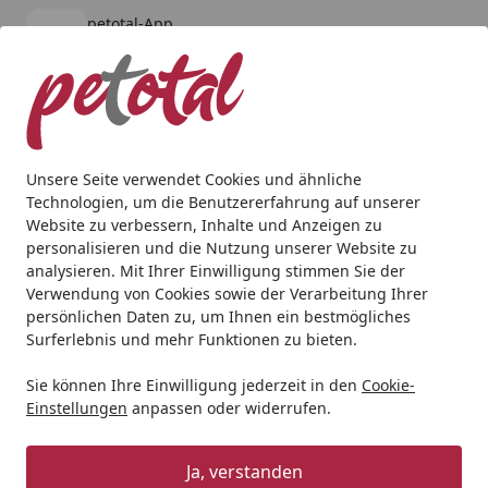
petotal-App
Öffnen
Banner schließen
petotal
kostenlos - Im App Store
Alle Produkte
Mein Konto
Wunschl
Ein
4,80
/ 5
Suchen
Unsere Seite verwendet Cookies und ähnliche
Technologien, um die Benutzererfahrung auf unserer
Andere Tierarten
Kleintier
Kleintierfutter
JR FARM Roll
Website zu verbessern, Inhalte und Anzeigen zu
Startseite
personalisieren und die Nutzung unserer Website zu
JR FARM Roll'n'Fun 120g
analysieren. Mit Ihrer Einwilligung stimmen Sie der
Kleintiersnack
Verwendung von Cookies sowie der Verarbeitung Ihrer
persönlichen Daten zu, um Ihnen ein bestmögliches
Surferlebnis und mehr Funktionen zu bieten.
Sie können Ihre Einwilligung jederzeit in den
Cookie-
Einstellungen
anpassen oder widerrufen.
Ja, verstanden