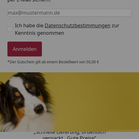
Keine Eingabe erforderlich
Eingabe erforderlich
E-Mail *
Ich habe die
Datenschutzbestimmungen
zur
Kenntnis genommen
Anmelden
*Der Gutschein gilt ab einem Bestellwert von 50,00 €
Trusted Shops
4,80
/ 5
„Schnelle Lieferung, ordentlich
verpackt . Gute Preise“