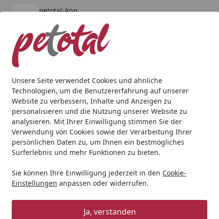
petotal-App
Öffnen
Banner schließen
petotal
kostenlos - Im App Store
Alle Produkte
Mein Konto
Wunschl
Ein
4,80
/ 5
Suchen
Unsere Seite verwendet Cookies und ähnliche
Technologien, um die Benutzererfahrung auf unserer
Andere Tierarten
Kleintier
Kleintierfutter
JR FARM Nage
Website zu verbessern, Inhalte und Anzeigen zu
Startseite
personalisieren und die Nutzung unserer Website zu
JR FARM Nager Kräutergarten
analysieren. Mit Ihrer Einwilligung stimmen Sie der
Raufutter für Kleintiere
Verwendung von Cookies sowie der Verarbeitung Ihrer
persönlichen Daten zu, um Ihnen ein bestmögliches
5
Surferlebnis und mehr Funktionen zu bieten.
(1 Bewertung)
Sie können Ihre Einwilligung jederzeit in den
Cookie-
Einstellungen
anpassen oder widerrufen.
Ja, verstanden