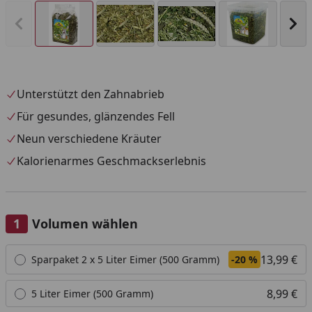
Vorheriges Bild anzeigen
Näc
Unterstützt den Zahnabrieb
Für gesundes, glänzendes Fell
Neun verschiedene Kräuter
Kalorienarmes Geschmackserlebnis
Volumen wählen
Alle anzeigen (4)
13,99 €
Sparpaket 2 x 5 Liter Eimer (500 Gramm)
-20 %
8,99 €
5 Liter Eimer (500 Gramm)