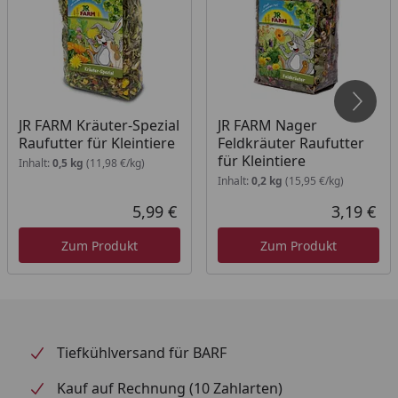
JR FARM Kräuter-Spezial
JR FARM Nager
Raufutter für Kleintiere
Feldkräuter Raufutter
für Kleintiere
Inhalt:
0,5 kg
(11,98 €/kg)
Inhalt:
0,2 kg
(15,95 €/kg)
5,99 €
3,19 €
Aktueller Preis
Akt
Zum Produkt
Zum Produkt
Tiefkühlversand für BARF
Kauf auf Rechnung (10 Zahlarten)