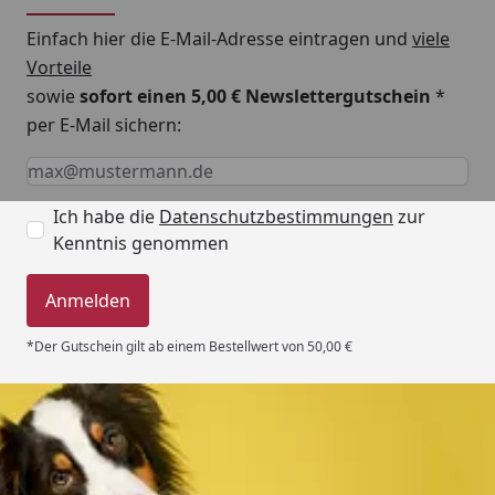
Einfach hier die E-Mail-Adresse eintragen und
viele
Vorteile
sowie
sofort einen 5,00 € Newslettergutschein
*
per E-Mail sichern:
Keine Eingabe erforderlich
Eingabe erforderlich
E-Mail *
Ich habe die
Datenschutzbestimmungen
zur
Kenntnis genommen
Anmelden
*Der Gutschein gilt ab einem Bestellwert von 50,00 €
Trusted Shops