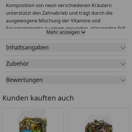
Komposition von neun verschiedenen Kräutern
unterstützt den Zahnabrieb und trägt durch die
ausgewogene Mischung der Vitamine und
Spurenelemente zu einem gesunden, glänzenden Fell
Mehr anzeigen
bei. Der hohe Rohfasergehalt sorgt für eine optimale
Verdauung und steigert somit das Wohlbefinden.
Inhaltsangaben
Die beruhigenden Inhaltsstoffe von Melisse und
Kamille sorgen außerdem für mehr Coolness im
Zubehör
Nagerheim.
Bewertungen
Fütterungsempfehlung
Gemischt mit Heu oder anderen Kräutern, oder
Kunden kauften auch
zusätzlich zur täglichen Heuration.