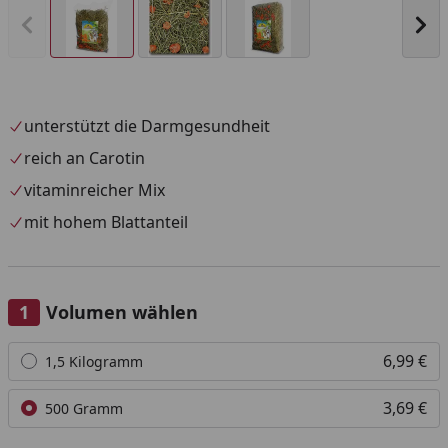
Vorheriges Bild anzeigen
Näc
unterstützt die Darmgesundheit
reich an Carotin
vitaminreicher Mix
mit hohem Blattanteil
Volumen wählen
Alle anzeigen (2)
6,99 €
1,5 Kilogramm
3,69 €
500 Gramm