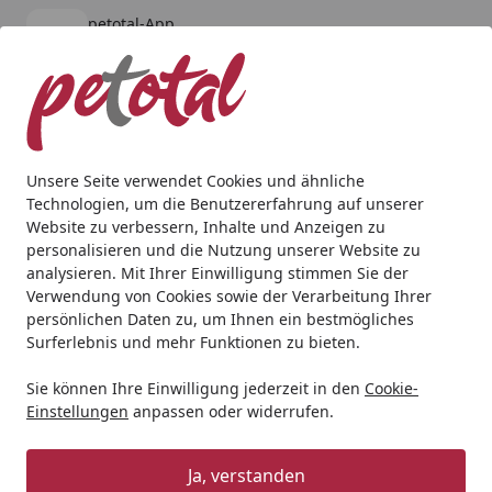
petotal-App
Öffnen
Banner schließen
petotal
kostenlos - Im App Store
Alle Produkte
Mein Konto
Wunschl
Ein
4,80
/ 5
Suchen
Unsere Seite verwendet Cookies und ähnliche
Technologien, um die Benutzererfahrung auf unserer
Andere Tierarten
Kleintier
Kleintierfutter
JR FARM Nage
Website zu verbessern, Inhalte und Anzeigen zu
Startseite
personalisieren und die Nutzung unserer Website zu
JR FARM Nager Karottenwiese
analysieren. Mit Ihrer Einwilligung stimmen Sie der
Raufutter für Kleintiere
Verwendung von Cookies sowie der Verarbeitung Ihrer
persönlichen Daten zu, um Ihnen ein bestmögliches
5
Surferlebnis und mehr Funktionen zu bieten.
(1 Bewertung)
BALD VERGRIFFEN
Sie können Ihre Einwilligung jederzeit in den
Cookie-
Einstellungen
anpassen oder widerrufen.
Ja, verstanden