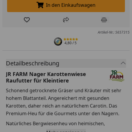
In den Einkaufswagen
In den Einkaufswagen legen
Produkt zur Wunschliste hinzufügen
Teilen
Produkt Ver
Artikel-Nr.: 5657315
4,80
/ 5
Detailbeschreibung
JR FARM Nager Karottenwiese
Raufutter für Kleintiere
Schonend getrocknete Gräser und Kräuter mit sehr
hohem Blattanteil. Angereichert mit gesunden
Karotten, daher reich an natürlichem Carotin. Das
Premium-Heu für die Gourmets unter den Nagern.
Natürliches Bergwiesenheu von heimischen,
naturbelassenen Wiesen aus eigenem Anbau im