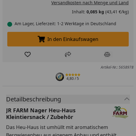
Versandkosten nach Menge und Land
Inhalt:
0,085 kg
(43,41 €/kg)
Am Lager, Lieferzeit: 1-2 Werktage in Deutschland
In den Einkaufswagen
In den Einkaufswagen legen
Produkt zur Wunschliste hinzufügen
Teilen
Produkt Ver
Artikel-Nr.: 5658978
4,80
/ 5
Detailbeschreibung
JR FARM Nager Heu-Haus
Kleintiersnack / Zubehör
Das Heu-Haus ist umhüllt mit aromatischem
Bergwiesenheu aus eigenem Anbau und enthält