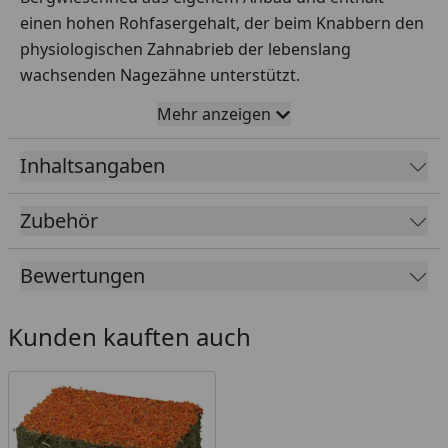
einen hohen Rohfasergehalt, der beim Knabbern den
physiologischen Zahnabrieb der lebenslang
wachsenden Nagezähne unterstützt.
Durch die Verarbeitung ausschließlich natürlicher
Mehr anzeigen
Rohstoffe kann das Heu-Haus komplett verzehrt
werden.
Inhaltsangaben
Zubehör
Klein: 15 x 9 x 10 cm
Mittel: 27 x 18 x 17 cm
Bewertungen
Groß: 37 x 24 x 21 cm
Fütterungsempfehlung
Kunden kauften auch
Austauschen wenn verschmutzt.