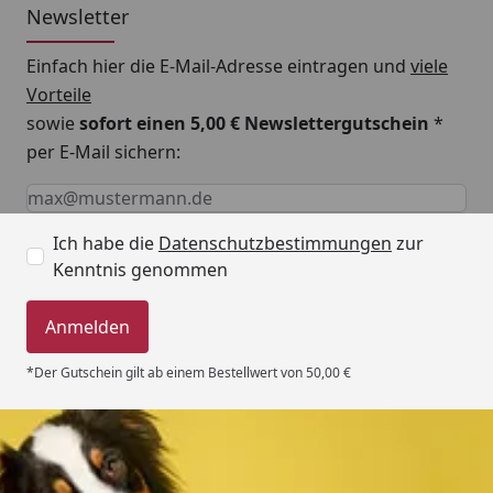
Newsletter
Einfach hier die E-Mail-Adresse eintragen und
viele
Vorteile
sowie
sofort einen 5,00 € Newslettergutschein
*
per E-Mail sichern:
Keine Eingabe erforderlich
Eingabe erforderlich
E-Mail *
Ich habe die
Datenschutzbestimmungen
zur
Kenntnis genommen
Anmelden
*Der Gutschein gilt ab einem Bestellwert von 50,00 €