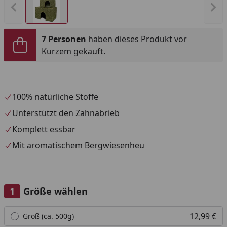
Vorheriges Bild anzeigen
Näc
7 Personen
haben dieses Produkt vor
Kurzem gekauft.
100% natürliche Stoffe
Unterstützt den Zahnabrieb
Komplett essbar
Mit aromatischem Bergwiesenheu
Größe wählen
Alle anzeigen (3)
12,99 €
Groß (ca. 500g)