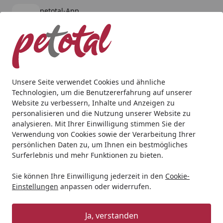
petotal-App
Öffnen
Banner schließen
petotal
kostenlos - Im App Store
Alle Produkte
Mein Konto
Wunschl
Ein
4,80
/ 5
Suchen
Unsere Seite verwendet Cookies und ähnliche
Technologien, um die Benutzererfahrung auf unserer
Andere Tierarten
Kleintier
Kleintierfutter
JR FARM Nag
Website zu verbessern, Inhalte und Anzeigen zu
Startseite
personalisieren und die Nutzung unserer Website zu
JR FARM Nager Heu-Haus
analysieren. Mit Ihrer Einwilligung stimmen Sie der
Kleintiersnack / Zubehör
Verwendung von Cookies sowie der Verarbeitung Ihrer
persönlichen Daten zu, um Ihnen ein bestmögliches
4.8
Surferlebnis und mehr Funktionen zu bieten.
(4 Bewertungen)
Sie können Ihre Einwilligung jederzeit in den
Cookie-
Einstellungen
anpassen oder widerrufen.
Ja, verstanden