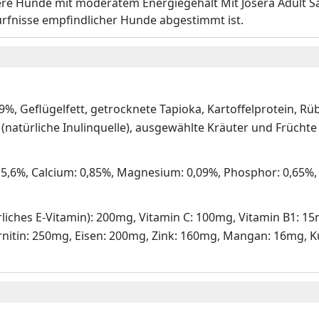
e Hunde mit moderatem Energiegehalt Mit Josera Adult Sal
ürfnisse empfindlicher Hunde abgestimmt ist.
9%, Geflügelfett, getrocknete Tapioka, Kartoffelprotein, Rü
(natürliche Inulinquelle), ausgewählte Kräuter und Früchte
: 5,6%, Calcium: 0,85%, Magnesium: 0,09%, Phosphor: 0,65%,
natürliches E-Vitamin): 200mg, Vitamin C: 100mg, Vitamin B1:
arnitin: 250mg, Eisen: 200mg, Zink: 160mg, Mangan: 16mg, K