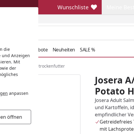
Wunschliste
Meine Bes
Wunschliste
Meine Beste
henkideen
Angebote
Neuheiten
SALE %
m die
e und Anzeigen
ieren. Mit
mon & Potato Hundetrockenfutter
owie der
mögliches
Josera A
Potato 
ngen
anpassen
Josera Adult Salm
und Kartoffeln, 
empfindlicher V
gen öffnen
Getreidefreies
mit Lachsprote