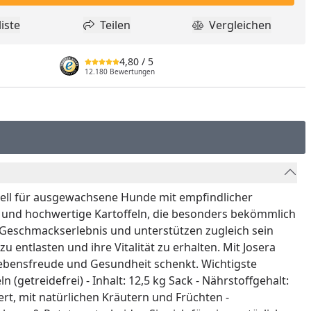
iste
Teilen
Vergleichen
dukt zur Wunschliste hinzufügen
Teilen
Produkt Vergle
4,80
/ 5
12.180 Bewertungen
ziell für ausgewachsene Hunde mit empfindlicher
le und hochwertige Kartoffeln, die besonders bekömmlich
 Geschmackserlebnis und unterstützen zugleich sein
 entlasten und ihre Vitalität zu erhalten. Mit Josera
Lebensfreude und Gesundheit schenkt. Wichtigste
getreidefrei) - Inhalt: 12,5 kg Sack - Nährstoffgehalt:
iert, mit natürlichen Kräutern und Früchten -