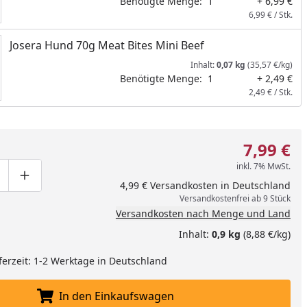
Benötigte Menge:
1
+ 6,99 €
6,99 € / Stk.
Josera Hund 70g Meat Bites Mini Beef
Inhalt:
0,07 kg
(35,57 €/kg)
Benötigte Menge:
1
+ 2,49 €
2,49 € / Stk.
7,99 €
inkl. 7% MwSt.
ge um eins verringern
duktmenge manuell eingeben
Produktmenge um eins erhöhen
4,99 € Versandkosten in Deutschland
Versandkostenfrei ab 9 Stück
Versandkosten nach Menge und Land
Inhalt:
0,9 kg
(8,88 €/kg)
ferzeit: 1-2 Werktage in Deutschland
In den Einkaufswagen
In den Einkaufswagen legen