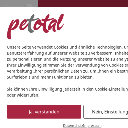
Kontakt
Kontakt
Kostenloser Versand ab 69€
Hund
Katze
Aquaristik
Teich
Andere Tierarten
Gesc
Unsere Seite verwendet Cookies und ähnliche Technologien, u
Benutzererfahrung auf unserer Website zu verbessern, Inhalt
zu personalisieren und die Nutzung unserer Website zu analys
Hund
Hundetrockenfutter
Josera
Josera A/S Adult Sal
Ihrer Einwilligung stimmen Sie der Verwendung von Cookies s
Startseite
Verarbeitung Ihrer persönlichen Daten zu, um Ihnen ein best
Surferlebnis und mehr Funktionen zu bieten.
Angebot
Sie können Ihre Einwilligung jederzeit in den
Cookie-Einstellu
oder widerrufen.
Ja, verstanden
Nein, Einstellun
Datenschutz
Impressum