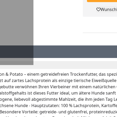
Wunschl
Pro
mon & Potato – einem getreidefreien Trockenfutter, das spe
t auf zartes Lachsprotein als einzige tierische Eiweißquel
agebutte verwöhnen Ihren Vierbeiner mit einem natürlichen
ffgehalts ist dieses Futter ideal, um ältere Hunde sanft zu
ene, liebevoll abgestimmte Mahlzeit, die ihm jeden Tag 
sene Hunde - Hauptzutaten: 100 % Lachsprotein, Kartoffeln (
 Besondere Vorteile: getreide- und glutenfrei, proteinreduz