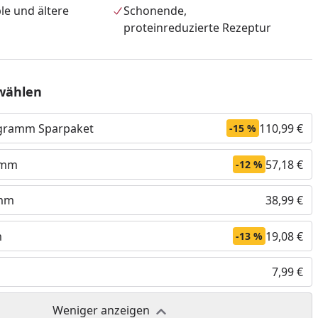
ble und ältere
Schonende,
proteinreduzierte Rezeptur
wählen
logramm Sparpaket
110,99 €
-15 %
amm
57,18 €
-12 %
amm
38,99 €
nzufügen
m
19,08 €
-13 %
7,99 €
Weniger anzeigen