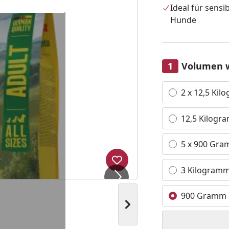
Ideal für sensi
Hunde
Volumen 
Alle anzeigen (5)
2 x 12,5 Ki
12,5 Kilogr
5 x 900 Gr
Produkt zur Wunschliste hi
3 Kilogram
900 Gramm
Nächstes Bild anzeigen