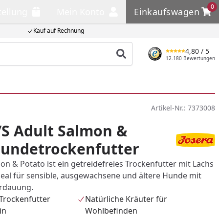
0
tellung
Mein Konto
Einkaufswagen
llung
Mein Konto
Einkaufswagen
Kauf auf Rechnung
4,80
/ 5
Produkt suchen
12.180 Bewertungen
Artikel-Nr.:
7373008
/S Adult Salmon &
Hundetrockenfutter
on & Potato ist ein getreidefreies Trockenfutter mit Lachs
ideal für sensible, ausgewachsene und ältere Hunde mit
erdauung.
 Trockenfutter
Natürliche Kräuter für
in
Wohlbefinden