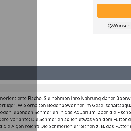
Wunschl
Pro
rientierte Fische. Sie nehmen ihre Nahrung daher überwieg
tilger! Wie erhalten Bodenbewohner im Gesellschaftsaquar
m Boden lebenden Schmerlen in das Aquarium, aber die Fisc
ndere Variante: Die Schmerlen sollen etwas von dem Futter
nd die Algen reicht! Die Schmerlen erreichen z. B. das Futter