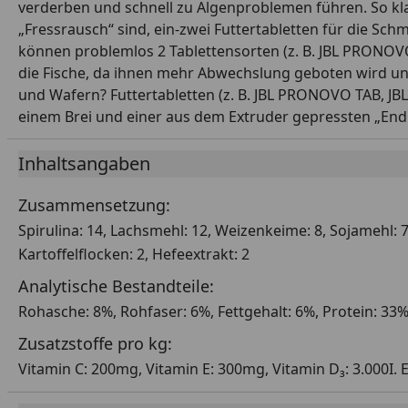
verderben und schnell zu Algenproblemen führen. So kla
„Fressrausch“ sind, ein-zwei Futtertabletten für die S
können problemlos 2 Tablettensorten (z. B. JBL PRONOV
die Fische, da ihnen mehr Abwechslung geboten wird un
und Wafern? Futtertabletten (z. B. JBL PRONOVO TAB,
einem Brei und einer aus dem Extruder gepressten „End
Inhaltsangaben
Zusammensetzung:
Spirulina: 14, Lachsmehl: 12, Weizenkeime: 8, Sojamehl: 7,
Kartoffelflocken: 2, Hefeextrakt: 2
Analytische Bestandteile:
Rohasche: 8%, Rohfaser: 6%, Fettgehalt: 6%, Protein: 33
Zusatzstoffe pro kg:
Vitamin C: 200mg, Vitamin E: 300mg, Vitamin D₃: 3.000I. E.,