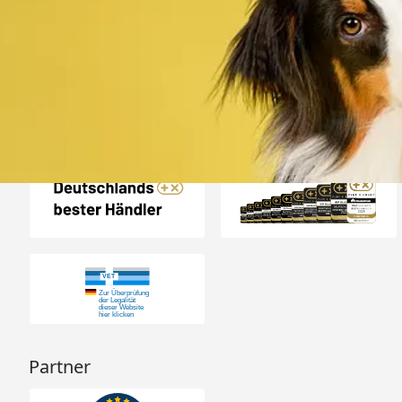
„Alles top. Hat wie
geklappt, sehr schnell
4,80
/ 5
30.07.202
12.180 Bewertungen
Auszeichnungen
Partner