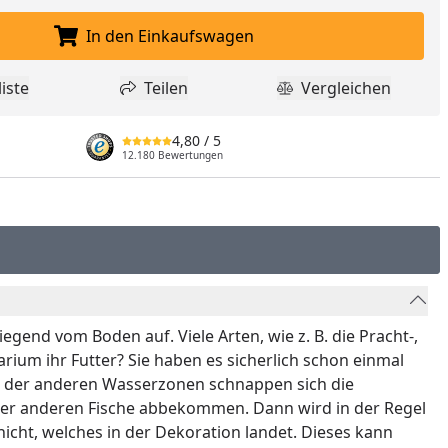
In den Einkaufswagen
In den Einkaufswagen legen
iste
Teilen
Vergleichen
dukt zur Wunschliste hinzufügen
Teilen
Produkt Vergle
4,80
/ 5
12.180 Bewertungen
end vom Boden auf. Viele Arten, wie z. B. die Pracht-,
ium ihr Futter? Sie haben es sicherlich schon einmal
he der anderen Wasserzonen schnappen sich die
 der anderen Fische abbekommen. Dann wird in der Regel
 nicht, welches in der Dekoration landet. Dieses kann