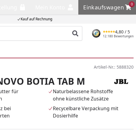
0
tellung
Mein Konto
Einkaufswagen
llung
Mein Konto
Einkaufswagen
Kauf auf Rechnung
4,80
/ 5
Produkt suchen
12.180 Bewertungen
Artikel-Nr.:
5888320
NOVO BOTIA TAB M
tter für
Naturbelassene Rohstoffe
n
ohne künstliche Zusätze
z bei
Recycelbare Verpackung mit
rten
Dosierhilfe