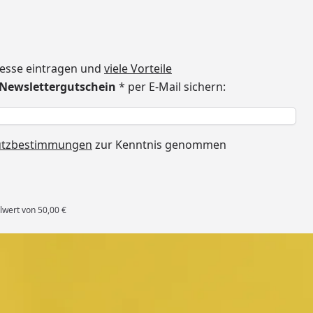
dresse eintragen und
viele Vorteile
€ Newslettergutschein
* per E-Mail sichern:
h
utzbestimmungen
zur Kenntnis genommen
lwert von 50,00 €