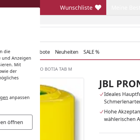
Wunschliste
Meine Bes
Wunschliste
Meine Beste
henkideen
Angebote
Neuheiten
SALE %
m die
e und Anzeigen
ieren. Mit
stik
JBL PRONOVO BOTIA TAB M
owie der
mögliches
JBL PRO
Ideales Hauptfu
ngen
anpassen
Schmerlenarte
Hohe Akzeptan
wählerischen A
gen öffnen