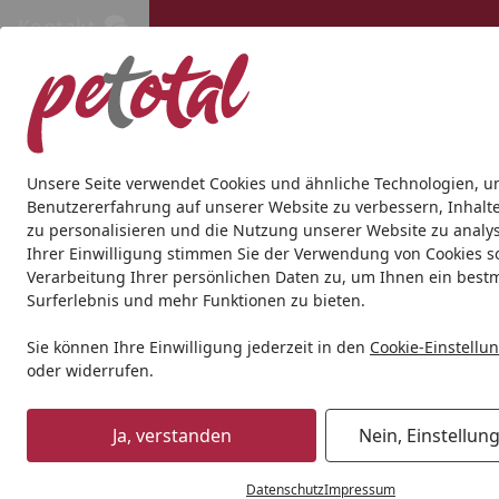
Kontakt
Kontakt
Kostenloser Versand ab 69€
Hund
Katze
Aquaristik
Teich
Andere Tierarten
Gesc
Unsere Seite verwendet Cookies und ähnliche Technologien, u
Benutzererfahrung auf unserer Website zu verbessern, Inhalt
zu personalisieren und die Nutzung unserer Website zu analys
Aquaristik
Fischfutter & Garnelenfutter
Süßwasseraquari
Ihrer Einwilligung stimmen Sie der Verwendung von Cookies s
Startseite
Verarbeitung Ihrer persönlichen Daten zu, um Ihnen ein best
BALD VERGRIFFEN
Surferlebnis und mehr Funktionen zu bieten.
Sie können Ihre Einwilligung jederzeit in den
Cookie-Einstellu
oder widerrufen.
Ja, verstanden
Nein, Einstellun
Datenschutz
Impressum