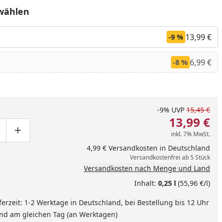
wählen
13,99 €
-9 %
6,99 €
-8 %
-9%
UVP
15,45 €
13,99 €
inkl. 7% MwSt.
ge um eins verringern
duktmenge manuell eingeben
Produktmenge um eins erhöhen
4,99 € Versandkosten in Deutschland
Versandkostenfrei ab 5 Stück
nzufügen
Versandkosten nach Menge und Land
Inhalt:
0,25 l
(55,96 €/l)
ferzeit: 1-2 Werktage in Deutschland, bei Bestellung bis 12 Uhr
and am gleichen Tag (an Werktagen)