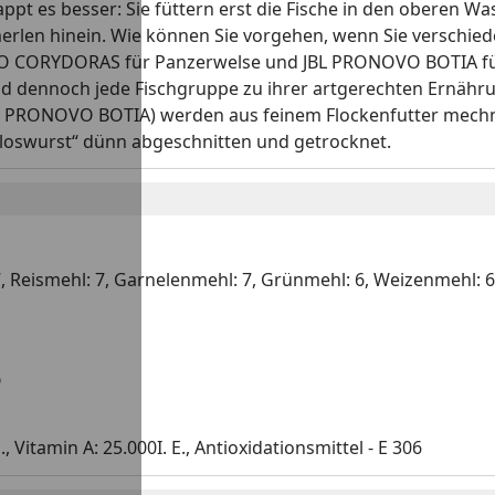
ppt es besser: Sie füttern erst die Fische in den oberen 
chmerlen hinein. Wie können Sie vorgehen, wenn Sie versch
O CORYDORAS für Panzerwelse und JBL PRONOVO BOTIA für Sch
d dennoch jede Fischgruppe zu ihrer artgerechten Ernähr
 JBL PRONOVO BOTIA) werden aus feinem Flockenfutter mec
loswurst“ dünn abgeschnitten und getrocknet.
 Reismehl: 7, Garnelenmehl: 7, Grünmehl: 6, Weizenmehl: 6, A
%
 Vitamin A: 25.000I. E., Antioxidationsmittel - E 306