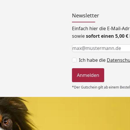
Newsletter
Einfach hier die E-Mail-A
sowie
sofort einen 5,00 
Keine Eingabe erforderlic
Eingabe erforderlich
E-Mail *
Ich habe die
Datensch
Anmelden
*Der Gutschein gilt ab einem Bestel
Versand