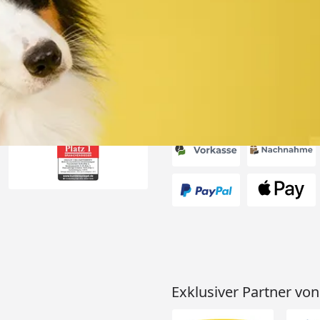
 immer super
e Lieferung!!“
6
Akzeptierte Zahlungsa
Exklusiver Partner von