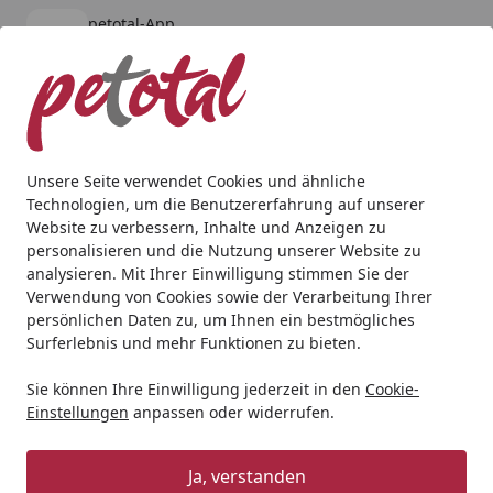
petotal-App
Öffnen
Banner schließen
petotal
kostenlos - Im App Store
Alle Produkte
Mein Konto
Wunschl
Ein
4,80
/ 5
Suchen
Unsere Seite verwendet Cookies und ähnliche
Technologien, um die Benutzererfahrung auf unserer
Aquaristik
Fischfutter & Garnelenfutter
Süßwasseraquari
Website zu verbessern, Inhalte und Anzeigen zu
Startseite
personalisieren und die Nutzung unserer Website zu
JBL Pronovo Bits Grano S 1000
analysieren. Mit Ihrer Einwilligung stimmen Sie der
Milliliter Fischfutter
Verwendung von Cookies sowie der Verarbeitung Ihrer
persönlichen Daten zu, um Ihnen ein bestmögliches
BALD VERGRIFFEN
Surferlebnis und mehr Funktionen zu bieten.
Sie können Ihre Einwilligung jederzeit in den
Cookie-
Einstellungen
anpassen oder widerrufen.
Ja, verstanden