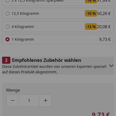
97,99 €
2 x 12,5 Kilogramm Sparpaket
-18 %
50,26 €
12,5 Kilogramm
-16 %
20,08 €
4 Kilogramm
-13 %
9,73 €
1 Kilogramm
Empfohlenes Zubehör wählen
Diese Zubehörartikel wurden von unseren Experten speziell
auf dieses Produkt abgestimmt.
Menge
Produktmenge um eins verringern
Produktmenge manuell eingeben
Produktmenge um eins erhöhen
9,73 €