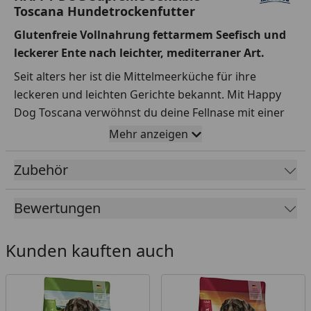
Toscana Hundetrockenfutter
Glutenfreie Vollnahrung fettarmem Seefisch und
leckerer Ente nach leichter, mediterraner Art.
Seit alters her ist die Mittelmeerküche für ihre
leckeren und leichten Gerichte bekannt. Mit Happy
Dog Toscana verwöhnst du deine Fellnase mit einer
ausgewogenen Komposition aus feiner Ente,
Mehr anzeigen
fettarmem Seefisch und mediterranen Kräutern.
Veredelt wird die exklusive Rezeptur basierend auf
Zubehör
dem einzigartigen Happy Dog Natural Life Concept®
durch wertvolle Neuseeland-Muschel für die Gelenke.
Bewertungen
Aufgrund dieser speziellen Komponenten und des
besonderen Herstellungsverfahrens ist Sensible
Kunden kauften auch
Toscana sehr gut geeignet für eine bewusste
Ernährung gerade auch von sensiblen Hunden mit
ihren speziellen Bedürfnissen.