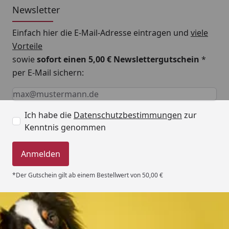
Bezug zu nehmen.
Newsletter
Einfach hier die E-Mail-Adresse eintragen und
viele
Vorteile
sowie
sofort einen 5,00 € Newslettergutschein
*
per E-Mail sichern:
Keine Eingabe erforderlich
Eingabe erforderlich
E-Mail *
Ich habe die
Datenschutzbestimmungen
zur
Kenntnis genommen
Anmelden
*Der Gutschein gilt ab einem Bestellwert von 50,00 €