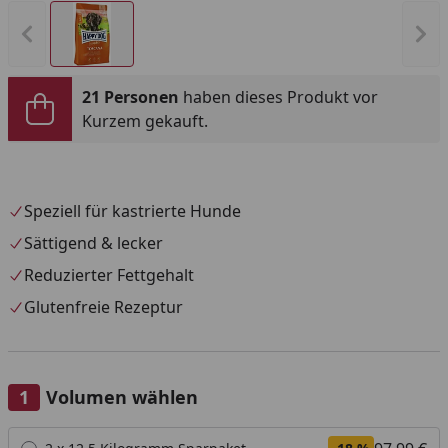
Vorheriges Bild anzeigen
Näc
21 Personen
haben dieses Produkt vor
Kurzem gekauft.
Speziell für kastrierte Hunde
Sättigend & lecker
Reduzierter Fettgehalt
Glutenfreie Rezeptur
Volumen wählen
Alle anzeigen (4)