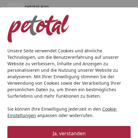
petotal-App
Öffnen
Banner schließen
petotal
kostenlos - Im App Store
Alle Produkte
Mein Konto
Wunschl
Ein
4,80
/ 5
Suchen
Unsere Seite verwendet Cookies und ähnliche
Technologien, um die Benutzererfahrung auf unserer
Hund
Hundetrockenfutter
HAPPY DOG
HAPPY DOG Sup
Website zu verbessern, Inhalte und Anzeigen zu
Startseite
personalisieren und die Nutzung unserer Website zu
HAPPY DOG Supreme Sensible
analysieren. Mit Ihrer Einwilligung stimmen Sie der
Toscana Hundetrockenfutter
Verwendung von Cookies sowie der Verarbeitung Ihrer
persönlichen Daten zu, um Ihnen ein bestmögliches
5
Surferlebnis und mehr Funktionen zu bieten.
(5 Bewertungen)
Sie können Ihre Einwilligung jederzeit in den
Cookie-
Angebot
Einstellungen
anpassen oder widerrufen.
Ja, verstanden