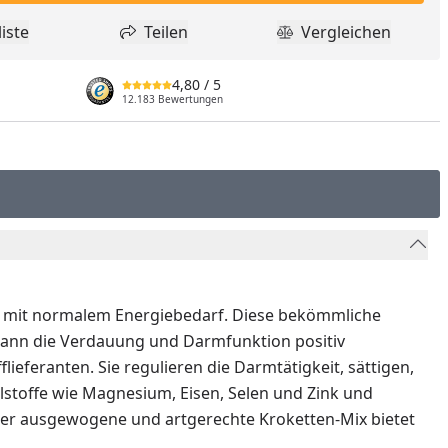
iste
Teilen
Vergleichen
dukt zur Wunschliste hinzufügen
Teilen
Produkt Vergle
4,80
/ 5
12.183 Bewertungen
de mit normalem Energiebedarf. Diese bekömmliche
n kann die Verdauung und Darmfunktion positiv
ieferanten. Sie regulieren die Darmtätigkeit, sättigen,
lstoffe wie Magnesium, Eisen, Selen und Zink und
 Der ausgewogene und artgerechte Kroketten-Mix bietet