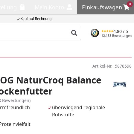
0
tellung
Mein Konto
Einkaufswagen
llung
Mein Konto
Einkaufswagen
Kauf auf Rechnung
4,80
/ 5
Produkt suchen
12.183 Bewertungen
Artikel-Nr.:
5878598
OG NaturCroq Balance
ockenfutter
8 Bewertungen)
rmfreundlich
überwiegend regionale
Rohstoffe
oteinvielfalt