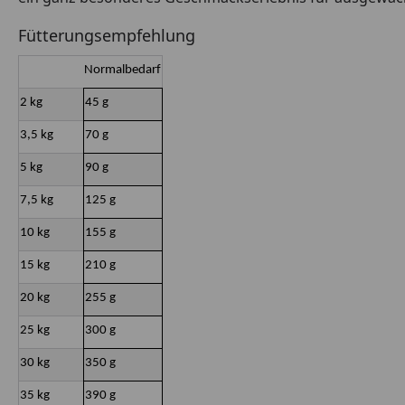
Fütterungsempfehlung
Normalbedarf
2 kg
45 g
3,5 kg
70 g
5 kg
90 g
7,5 kg
125 g
10 kg
155 g
15 kg
210 g
20 kg
255 g
25 kg
300 g
30 kg
350 g
35 kg
390 g