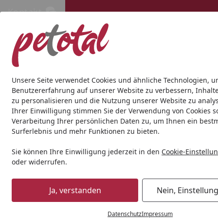
Kontakt
Kontakt
Kostenloser Versand ab 69€
Hund
Katze
Aquaristik
Teich
Andere Tierarten
Gesc
Unsere Seite verwendet Cookies und ähnliche Technologien, u
Benutzererfahrung auf unserer Website zu verbessern, Inhalt
zu personalisieren und die Nutzung unserer Website zu analys
Hund
Hundetrockenfutter
HAPPY DOG
HAPPY DOG Nat
Ihrer Einwilligung stimmen Sie der Verwendung von Cookies s
Startseite
Verarbeitung Ihrer persönlichen Daten zu, um Ihnen ein best
Surferlebnis und mehr Funktionen zu bieten.
Sie können Ihre Einwilligung jederzeit in den
Cookie-Einstellu
oder widerrufen.
Ja, verstanden
Nein, Einstellun
Datenschutz
Impressum