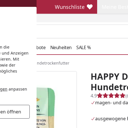
Wunschliste
Meine Bes
Wunschliste
Meine Beste
henkideen
Angebote
Neuheiten
SALE %
m die
e und Anzeigen
ieren. Mit
urCroq Balance Hundetrockenfutter
owie der
mögliches
HAPPY D
Hundetr
ngen
anpassen
4.9
(
magen- und da
gen öffnen
ausgewogene Pr