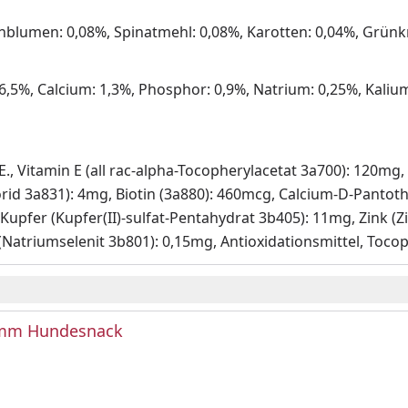
enblumen: 0,08%, Spinatmehl: 0,08%, Karotten: 0,04%, Grün
 6,5%, Calcium: 1,3%, Phosphor: 0,9%, Natrium: 0,25%, Kali
I.E., Vitamin E (all rac-alpha-Tocopherylacetat 3a700): 120
orid 3a831): 4mg, Biotin (3a880): 460mcg, Calcium-D-Pantot
 Kupfer (Kupfer(II)-sulfat-Pentahydrat 3b405): 11mg, Zink 
(Natriumselenit 3b801): 0,15mg, Antioxidationsmittel, Tocop
amm Hundesnack