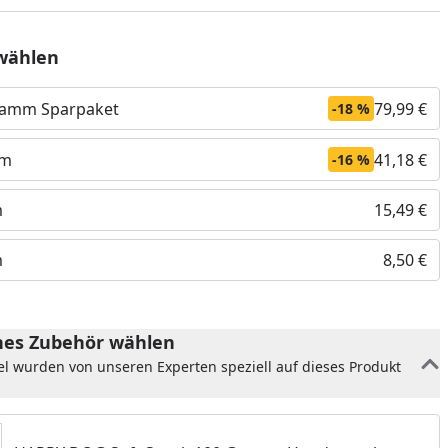
wählen
gramm Sparpaket
79,99 €
-18 %
mm
41,18 €
-16 %
m
15,49 €
m
8,50 €
nzufügen
es Zubehör wählen
el wurden von unseren Experten speziell auf dieses Produkt