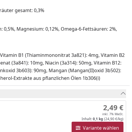
kräuter gesamt: 0,3%
um: 0,5%, Magnesium: 0,12%, Omega-6-Fettsäuren: 2%,
mg, Vitamin B1 (Thiaminmononitrat 3a821): 4mg, Vitamin B2
henat (3a841): 10mg, Niacin (3a314): 50mg, Vitamin B12:
(Zinkoxid 3b603): 90mg, Mangan (Mangan(II)oxid 3b502):
herol-Extrakte aus pflanzlichen Ölen 1b306(i)
2,49 €
inkl. 7% MwSt.
Inhalt:
0,1 kg
(24,90 €/kg)
Variante wählen