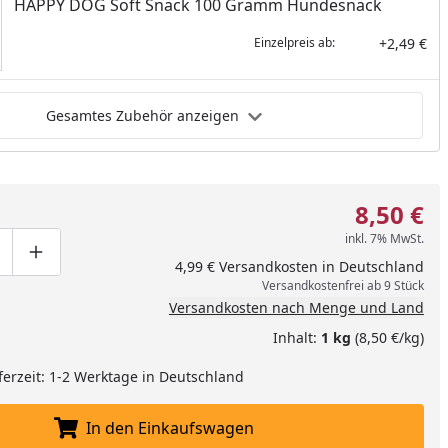
HAPPY DOG Soft Snack 100 Gramm Hundesnack
+2,49 €
Einzelpreis ab:
Gesamtes Zubehör anzeigen
8,50 €
inkl. 7% MwSt.
ge um eins verringern
duktmenge manuell eingeben
Produktmenge um eins erhöhen
4,99 € Versandkosten in Deutschland
Versandkostenfrei ab 9 Stück
Versandkosten nach Menge und Land
Inhalt:
1 kg
(8,50 €/kg)
ferzeit: 1-2 Werktage in Deutschland
In den Einkaufswagen
In den Einkaufswagen legen