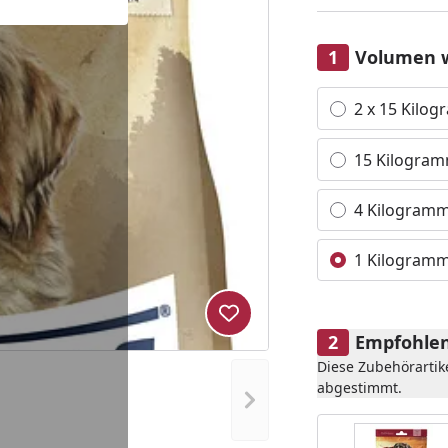
Volumen 
Alle anzeigen (4)
2 x 15 Kilo
15 Kilogra
4 Kilogram
1 Kilogram
Produkt zur Wunschliste hi
Empfohlen
Diese Zubehörartik
abgestimmt.
Nächstes Bild anzeigen