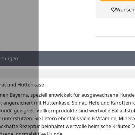
Wunschl
Pro
rtungen
inat und Hüttenkäse
onen Bayerns, speziell entwickelt für ausgewachsene Hun
ist angereichert mit Hüttenkäse, Spinat, Hefe und Karotte
unde geeignet. Vollkornprodukte sind wertvolle Ballaststoffl
terstützen. Sie liefern ebenfalls viele B-Vitamine, Minera
ckhafte Rezeptur beinhaltet wertvolle heimische Kräuter.
hsene, normalaktive Hunde.