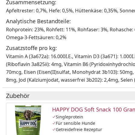
Zusammensetzung:
Apfeltrester: 0,7%, Hefe: 0,5%, Hüttenkäse: 0,35%, Sonn
Analytische Bestandteile:
Rohprotein: 23%, Rohfett: 11%, Rohfaser: 3%, Rohasche:
Omega-3-Fettsäuren: 0,2%
Zusatzstoffe pro kg:
Vitamin A (3a672a): 16.000I.E., Vitamin D3 (3a671): 1.000
(Riboflavin 3a825ii): 4mg, Vitamin B6 (Pyridoxinhydrochl
70mcg, Eisen (Eisen(II)sulfat, Monohydrat 3b103): 50mg,
8mg, Jod (Kalziumjodat, wasserfrei 3b202): 2,4mg, Selen 
Zubehör
HAPPY DOG Soft Snack 100 Gr
Singleprotein
Für sensible Hunde
Getreidefreie Rezeptur