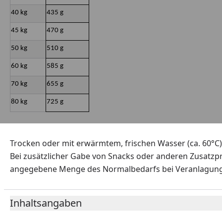
40 kg
435 g
45 kg
470 g
50 kg
510 g
60 kg
585 g
70 kg
655 g
80 kg
725 g
Trocken oder mit erwärmtem, frischen Wasser (ca. 60°C)
Bei zusätzlicher Gabe von Snacks oder anderen Zusatzpr
angegebene Menge des Normalbedarfs bei Veranlagung 
Inhaltsangaben