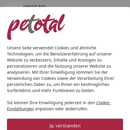
petotal-App
Öffnen
Banner schließen
petotal
kostenlos - Im App Store
Alle Produkte
Mein Konto
Wunschl
Ein
4,80
/ 5
Suchen
Unsere Seite verwendet Cookies und ähnliche
Technologien, um die Benutzererfahrung auf unserer
Hund
Hundetrockenfutter
HAPPY DOG
HAPPY DOG fit &
Website zu verbessern, Inhalte und Anzeigen zu
Startseite
personalisieren und die Nutzung unserer Website zu
HAPPY DOG fit & vital Sport
analysieren. Mit Ihrer Einwilligung stimmen Sie der
Hundetrockenfutter
Verwendung von Cookies sowie der Verarbeitung Ihrer
persönlichen Daten zu, um Ihnen ein bestmögliches
5
Surferlebnis und mehr Funktionen zu bieten.
(1 Bewertung)
BALD VERGRIFFEN
Sie können Ihre Einwilligung jederzeit in den
Cookie-
Einstellungen
anpassen oder widerrufen.
Ja, verstanden