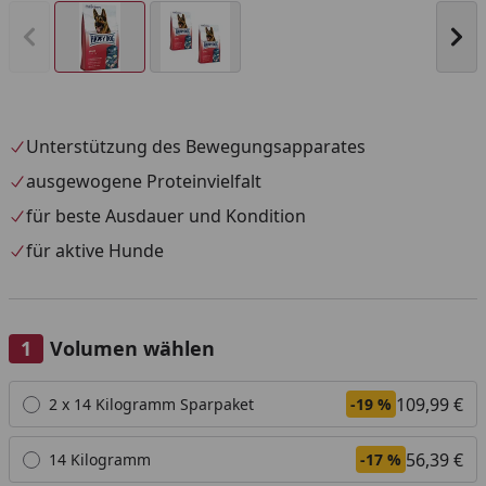
Vorheriges Bild anzeigen
Näc
Unterstützung des Bewegungsapparates
ausgewogene Proteinvielfalt
für beste Ausdauer und Kondition
für aktive Hunde
Volumen wählen
Alle anzeigen (3)
109,99 €
2 x 14 Kilogramm Sparpaket
-19 %
56,39 €
14 Kilogramm
-17 %