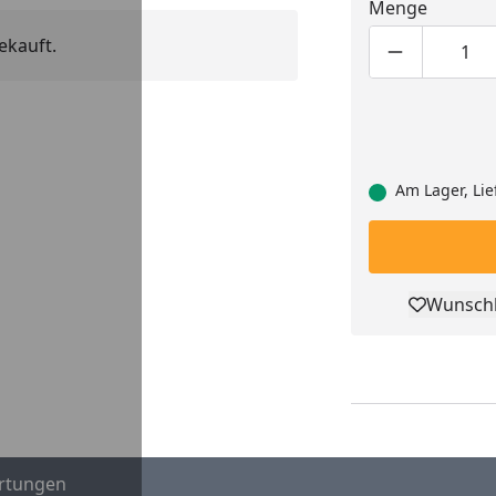
Menge
ekauft.
Produktmen
Pro
Am Lager, Lie
Wunschl
Pro
rtungen