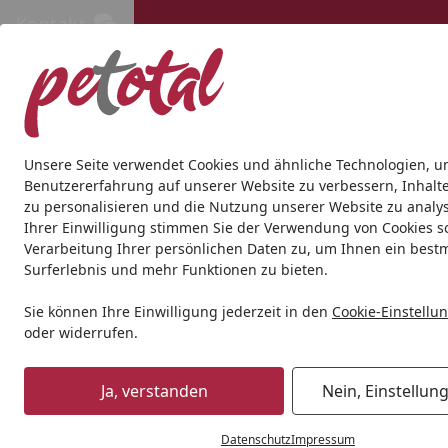
Kontakt
Kontakt
Kostenloser Versand ab 69€
Hund
Katze
Aquaristik
Teich
Andere Tierarten
Gesc
Unsere Seite verwendet Cookies und ähnliche Technologien, u
Benutzererfahrung auf unserer Website zu verbessern, Inhalt
zu personalisieren und die Nutzung unserer Website zu analys
Hund
Hundetrockenfutter
HAPPY DOG
Happy Dog Favo
Ihrer Einwilligung stimmen Sie der Verwendung von Cookies s
Startseite
Verarbeitung Ihrer persönlichen Daten zu, um Ihnen ein best
Surferlebnis und mehr Funktionen zu bieten.
Sie können Ihre Einwilligung jederzeit in den
Cookie-Einstellu
oder widerrufen.
Ja, verstanden
Nein, Einstellun
Datenschutz
Impressum