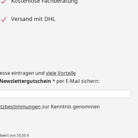
Kostenlose Fachberatung
Versand mit DHL
dresse eintragen und
viele Vorteile
€ Newslettergutschein
* per E-Mail sichern:
h
utzbestimmungen
zur Kenntnis genommen
lwert von 50,00 €