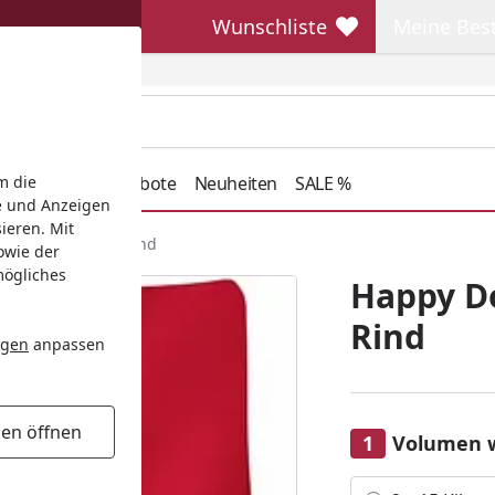
Wunschliste
Meine Bes
Wunschliste
Meine Beste
henkideen
Angebote
Neuheiten
SALE %
m die
e und Anzeigen
ieren. Mit
rite Chunks mit Rind
owie der
mögliches
Happy Do
Rind
ngen
anpassen
gen öffnen
Volumen 
Alle anzeigen (2)