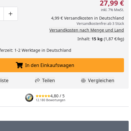
27,99 €
inkl. 7% MwSt.
ge um eins verringern
duktmenge manuell eingeben
Produktmenge um eins erhöhen
4,99 € Versandkosten in Deutschland
Versandkostenfrei ab 3 Stück
Versandkosten nach Menge und Land
Inhalt:
15 kg
(1,87 €/kg)
ferzeit: 1-2 Werktage in Deutschland
In den Einkaufswagen
In den Einkaufswagen legen
iste
Teilen
Vergleichen
dukt zur Wunschliste hinzufügen
Teilen
Produkt Vergle
4,80
/ 5
12.180 Bewertungen