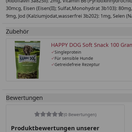
(Riboflavin 3a825ii): 2mg, Vitamin B6 (Pyridoxinhydrochl
30mcg, Eisen (Eisen(II); Sulfat,Monohydrat 3b103): 80mg
9mg, Jod (Kalziumjodat,wasserfrei 3b202): 1mg, Selen (N
Zubehör
HAPPY DOG Soft Snack 100 Gr
Singleprotein
Für sensible Hunde
Getreidefreie Rezeptur
Bewertungen
(0 Bewertungen)
Produktbewertungen unserer