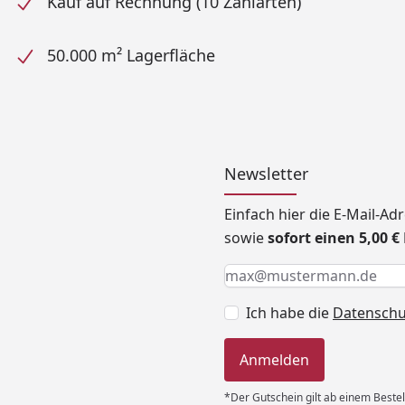
Kauf auf Rechnung (10 Zahlarten)
50.000 m² Lagerfläche
Newsletter
Einfach hier die E-Mail-A
sowie
sofort einen 5,00 
Keine Eingabe erforderlic
Eingabe erforderlich
E-Mail *
Ich habe die
Datensch
Anmelden
*Der Gutschein gilt ab einem Bestel