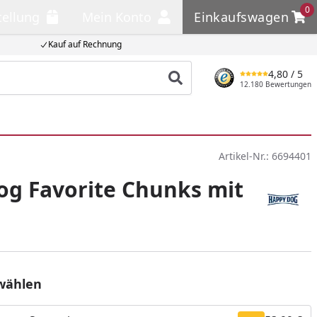
0
tellung
Mein Konto
Einkaufswagen
llung
Mein Konto
Einkaufswagen
Kauf auf Rechnung
4,80
/ 5
Produkt suchen
12.180 Bewertungen
Artikel-Nr.:
6694401
g Favorite Chunks mit
wählen