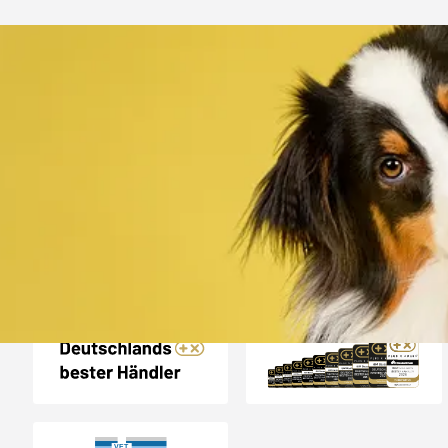
Trusted Shops
„Alles top. Hat wie
geklappt, sehr schnell
4,80
/ 5
30.07.202
12.180 Bewertungen
Auszeichnungen