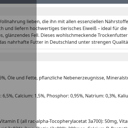
nahrung lieben, die ihn mit allen essenziellen Nährstoffe
h und liefern hochwertiges tierisches Eiweiß – ideal für di
 glänzendes Fell. Dieses wohlschmeckende Trockenfutter in
as nahrhafte Futter in Deutschland unter strengen Qualit
 6%, Öle und Fette, pflanzliche Nebenerzeugnisse, Mineralst
: 6,5%, Calcium: 1,5%, Phosphor: 0,95%, Natrium: 0,3%, Ka
., Vitamin E (all rac-alpha-Tocopherylacetat 3a700): 50mg, 