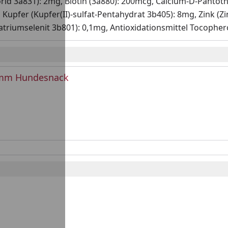
orid 3a831): 2mg, Biotin (3a880): 200mcg, Calcium-D-Pantoth
, Kupfer (Kupfer(II)-sulfat-Pentahydrat 3b405): 8mg, Zink (
atriumselenit 3b801): 0,1mg, Antioxidationsmittel Tocophero
amm Hundesnack