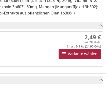
enat (3a841): 4mg, Niacin (3a314): 20mg, Vitamin B12:
Zinkoxid 3b603): 60mg, Mangan (Mangan(II)oxid 3b502):
l-Extrakte aus pflanzlichen Ölen 1b306(i)
2,49 €
inkl. 7% MwSt.
Inhalt:
0,1 kg
(24,90 €/kg)
Variante wählen