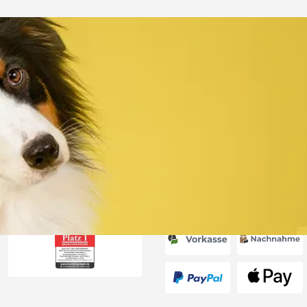
Versand
 immer super
e Lieferung!!“
6
Akzeptierte Zahlungsa