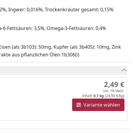
,02%, Ingwer: 0,016%, Trockenkräuter gesamt: 0,15%
a-6-Fettsäuren: 3,5%, Omega-3-Fettsäuren: 0,4%
 Eisen (als 3b103): 50mg, Kupfer (als 3b405): 10mg, Zink
rakte aus pflanzlichen Ölen 1b306(i)
2,49 €
inkl. 7% MwSt.
Inhalt:
0,1 kg
(24,90 €/kg)
Variante wählen