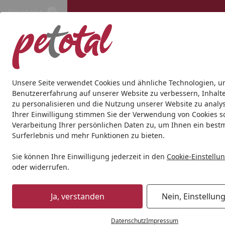
Kontakt
Kontakt
Kostenloser Versand ab 69€
Hund
Katze
Aquaristik
Teich
Andere Tierarten
Gesc
Unsere Seite verwendet Cookies und ähnliche Technologien, u
Benutzererfahrung auf unserer Website zu verbessern, Inhalt
zu personalisieren und die Nutzung unserer Website zu analys
Hund
Hundetrockenfutter
HAPPY DOG
Happy Dog fit &
Ihrer Einwilligung stimmen Sie der Verwendung von Cookies s
Startseite
Verarbeitung Ihrer persönlichen Daten zu, um Ihnen ein best
Surferlebnis und mehr Funktionen zu bieten.
Sie können Ihre Einwilligung jederzeit in den
Cookie-Einstellu
oder widerrufen.
Ja, verstanden
Nein, Einstellun
Datenschutz
Impressum