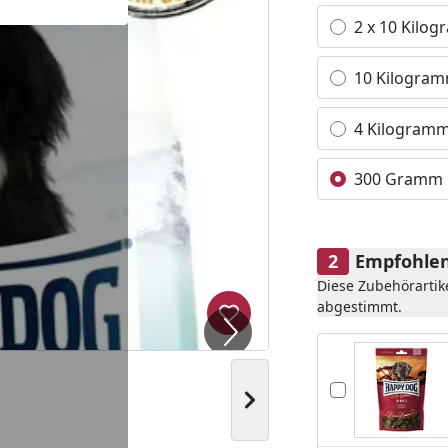
Alle anzeigen (4)
2 x 10 Kilo
10 Kilogra
4 Kilogram
300 Gramm
Empfohlen
Diese Zubehörartik
abgestimmt.
Produkt zur Wunschliste hi
Nächstes Bild anzeigen