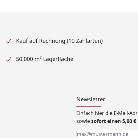
Kauf auf Rechnung (10 Zahlarten)
50.000 m² Lagerfläche
Newsletter
Einfach hier die E-Mail-A
sowie
sofort einen 5,00 
Keine Eingabe erforderlic
Eingabe erforderlich
E-Mail *