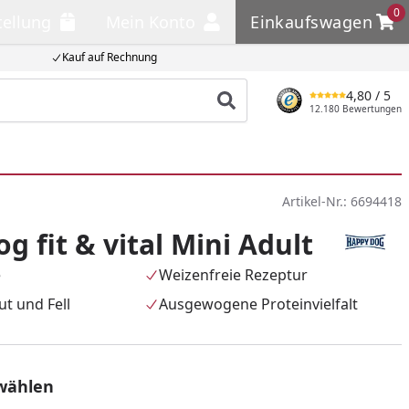
0
tellung
Mein Konto
Einkaufswagen
llung
Mein Konto
Einkaufswagen
Kauf auf Rechnung
4,80
/ 5
Produkt suchen
12.180 Bewertungen
Artikel-Nr.:
6694418
g fit & vital Mini Adult
e
Weizenfreie Rezeptur
t und Fell
Ausgewogene Proteinvielfalt
wählen