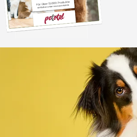
Trusted Shops
„Alles top. Hat wie
geklappt, sehr schnell
4,80
/ 5
30.07.202
12.180 Bewertungen
Auszeichnungen