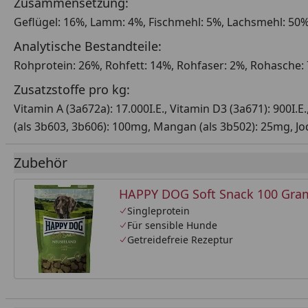
Zusammensetzung:
Geflügel: 16%, Lamm: 4%, Fischmehl: 5%, Lachsmehl: 50%,
Analytische Bestandteile:
Rohprotein: 26%, Rohfett: 14%, Rohfaser: 2%, Rohasche:
Zusatzstoffe pro kg:
Vitamin A (3a672a): 17.000I.E., Vitamin D3 (3a671): 900I.E
(als 3b603, 3b606): 100mg, Mangan (als 3b502): 25mg, Jod
Zubehör
HAPPY DOG Soft Snack 100 Gr
Singleprotein
Für sensible Hunde
Getreidefreie Rezeptur