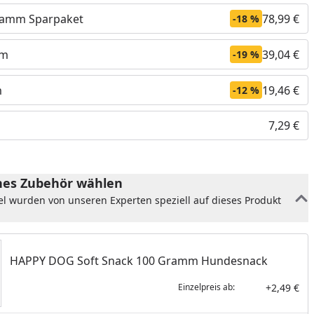
gramm Sparpaket
78,99 €
-18 %
mm
39,04 €
-19 %
m
19,46 €
-12 %
7,29 €
es Zubehör wählen
el wurden von unseren Experten speziell auf dieses Produkt
nzufügen
HAPPY DOG Soft Snack 100 Gramm Hundesnack
+2,49 €
Einzelpreis ab: