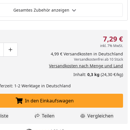
Gesamtes Zubehör anzeigen
7,29 €
inkl. 7% MwSt.
ge um eins verringern
duktmenge manuell eingeben
Produktmenge um eins erhöhen
4,99 € Versandkosten in Deutschland
Versandkostenfrei ab 10 Stück
Versandkosten nach Menge und Land
Inhalt:
0,3 kg
(24,30 €/kg)
ferzeit: 1-2 Werktage in Deutschland
In den Einkaufswagen
In den Einkaufswagen legen
iste
Teilen
Vergleichen
dukt zur Wunschliste hinzufügen
Teilen
Produkt Vergle