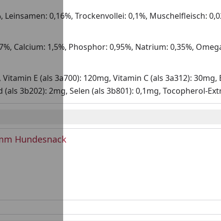
 Leinsamen: 0,16%, Trockenvollei: 0,1%, Muschelfleisch: 0
 7%, Calcium: 1,5%, Phosphor: 0,95%, Natrium: 0,35%, Omeg
., Vitamin E (als 3a700): 120mg, Vitamin C (als 3a312): 30mg,
 (als 3b202): 2mg, Selen (als 3b801): 0,1mg, Tocopherol-Ext
amm Hundesnack