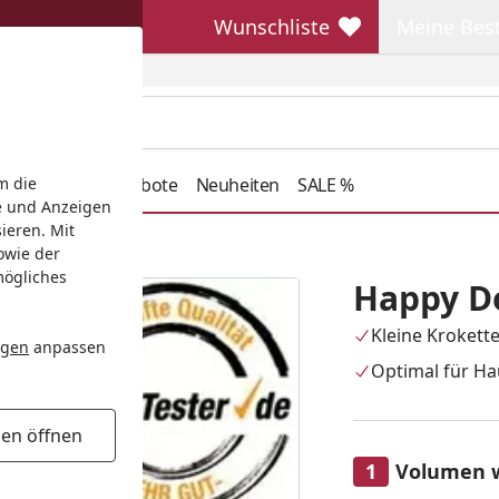
Wunschliste
Meine Bes
Wunschliste
Meine Beste
henkideen
Angebote
Neuheiten
SALE %
m die
e und Anzeigen
ieren. Mit
 vital Mini Adult
owie der
mögliches
Happy Do
Kleine Krokett
ngen
anpassen
Optimal für Hau
gen öffnen
Volumen 