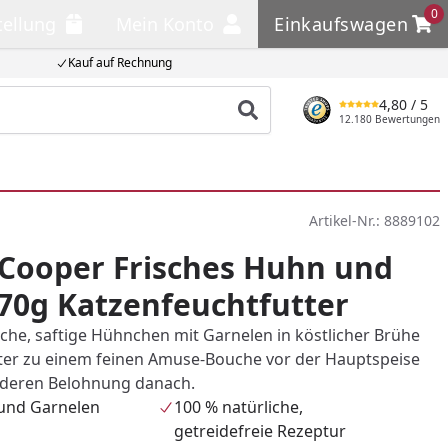
0
tellung
Mein Konto
Einkaufswagen
llung
Mein Konto
Einkaufswagen
Kauf auf Rechnung
4,80
/ 5
Produkt suchen
12.180 Bewertungen
Artikel-Nr.:
8889102
Cooper Frisches Huhn und
70g Katzenfeuchtfutter
iche, saftige Hühnchen mit Garnelen in köstlicher Brühe
ter zu einem feinen Amuse-Bouche vor der Hauptspeise
nderen Belohnung danach.
 und Garnelen
100 % natürliche,
getreidefreie Rezeptur