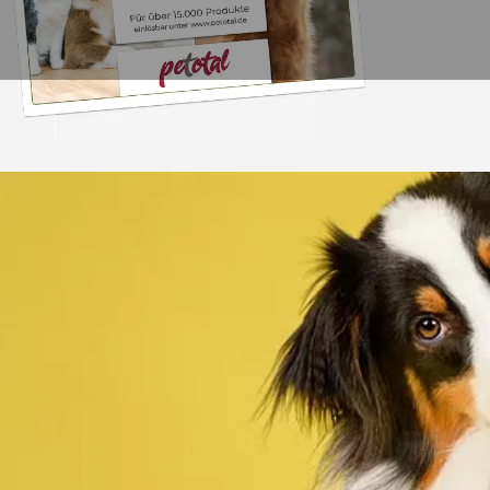
Trusted Shops
„Alles top. Hat wie
geklappt, sehr schnell
4,80
/ 5
30.07.202
12.180 Bewertungen
Auszeichnungen