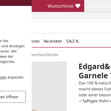
Wunschliste
Meine Bes
Wunschliste
Meine Beste
henkideen
Angebote
Neuheiten
SALE %
m die
e und Anzeigen
ieren. Mit
nd Garnele 70g Katzenfeuchtfutter
owie der
mögliches
Edgard&
Garnele 
ngen
anpassen
Das 100 % natürl
macht dieses Fut
oder einer beso
gen öffnen
Saftiges Huhn