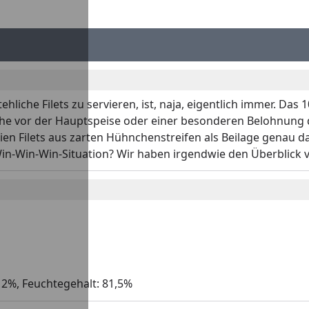
iche Filets zu servieren, ist, naja, eigentlich immer. Das 
he vor der Hauptspeise oder einer besonderen Belohnung d
eien Filets aus zarten Hühnchenstreifen als Beilage genau
Win-Win-Win-Situation? Wir haben irgendwie den Überblick v
 2%, Feuchtegehalt: 81,5%