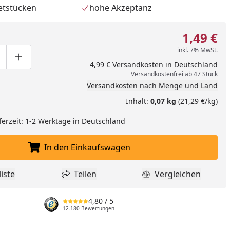
letstücken
hohe Akzeptanz
1,49 €
inkl. 7% MwSt.
ge um eins verringern
duktmenge manuell eingeben
Produktmenge um eins erhöhen
4,99 € Versandkosten in Deutschland
Versandkostenfrei ab 47 Stück
Versandkosten nach Menge und Land
Inhalt:
0,07 kg
(21,29 €/kg)
ferzeit: 1-2 Werktage in Deutschland
In den Einkaufswagen
In den Einkaufswagen legen
nzufügen
iste
Teilen
Vergleichen
dukt zur Wunschliste hinzufügen
Teilen
Produkt Vergle
4,80
/ 5
12.180 Bewertungen