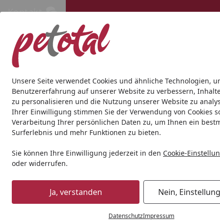
Kontakt
Kontakt
Kostenloser Versand ab 69€
Hund
Katze
Aquaristik
Teich
Andere Tierarten
Gesc
Unsere Seite verwendet Cookies und ähnliche Technologien, u
Benutzererfahrung auf unserer Website zu verbessern, Inhalt
zu personalisieren und die Nutzung unserer Website zu analys
Katze
Katzennassfutter
Edgard&Cooper Frisches Huhn u
Ihrer Einwilligung stimmen Sie der Verwendung von Cookies s
Startseite
Verarbeitung Ihrer persönlichen Daten zu, um Ihnen ein best
Surferlebnis und mehr Funktionen zu bieten.
Sie können Ihre Einwilligung jederzeit in den
Cookie-Einstellu
oder widerrufen.
Ja, verstanden
Nein, Einstellun
Datenschutz
Impressum