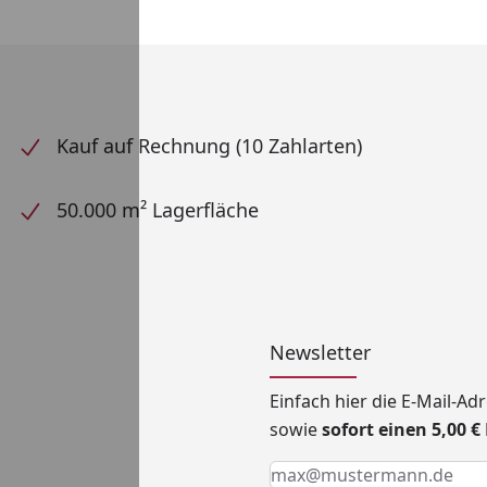
Kauf auf Rechnung (10 Zahlarten)
50.000 m² Lagerfläche
Newsletter
Einfach hier die E-Mail-A
sowie
sofort einen 5,00 
Keine Eingabe erforderlic
Eingabe erforderlich
E-Mail *