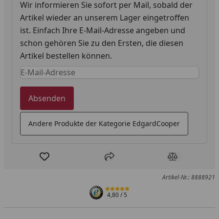
Wir informieren Sie sofort per Mail, sobald der
Artikel wieder an unserem Lager eingetroffen
ist. Einfach Ihre E-Mail-Adresse angeben und
schon gehören Sie zu den Ersten, die diesen
Artikel bestellen können.
Keine Eingabe erforderlich
Eingabe erforderlich
Absenden
Andere Produkte der Kategorie EdgardCooper
Produkt zur Wunschliste hinzufügen
Teilen
Produkt Ver
Artikel-Nr.: 8888921
4,80
/ 5