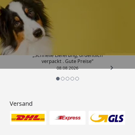
Trusted Shops
4,80
/ 5
„Schnelle Lieferung, ordentlich
verpackt . Gute Preise“
08.08.2026
Versand