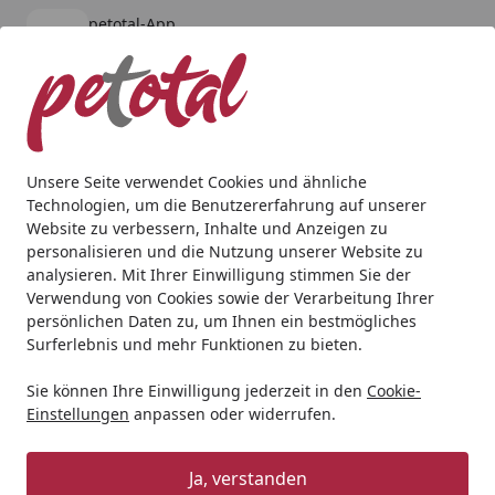
petotal-App
Öffnen
Banner schließen
petotal
kostenlos - Im App Store
Alle Produkte
Mein Konto
Wunschl
Ein
4,80
/ 5
Suchen
Unsere Seite verwendet Cookies und ähnliche
Technologien, um die Benutzererfahrung auf unserer
Hund
Hundetrockenfutter
EdgardCooper
Edgard&Coop
Website zu verbessern, Inhalte und Anzeigen zu
Startseite
personalisieren und die Nutzung unserer Website zu
Edgard&Cooper Frisches Huhn
analysieren. Mit Ihrer Einwilligung stimmen Sie der
Small 3kg Hundetrockenfutter
Verwendung von Cookies sowie der Verarbeitung Ihrer
persönlichen Daten zu, um Ihnen ein bestmögliches
Surferlebnis und mehr Funktionen zu bieten.
Sie können Ihre Einwilligung jederzeit in den
Cookie-
Einstellungen
anpassen oder widerrufen.
Ja, verstanden