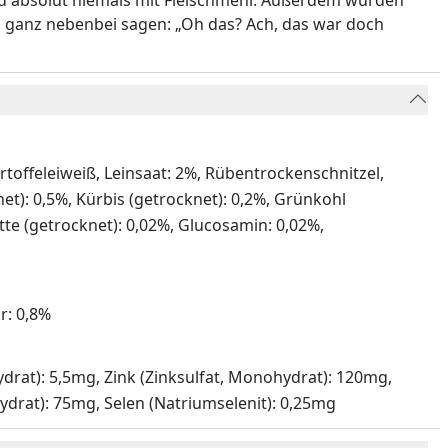
d absolut niemals mit Fleischmehl. Außerdem würden
n ganz nebenbei sagen: „Oh das? Ach, das war doch
artoffeleiweiß, Leinsaat: 2%, Rübentrockenschnitzel,
t): 0,5%, Kürbis (getrocknet): 0,2%, Grünkohl
utte (getrocknet): 0,02%, Glucosamin: 0,02%,
r: 0,8%
hydrat): 5,5mg, Zink (Zinksulfat, Monohydrat): 120mg,
ydrat): 75mg, Selen (Natriumselenit): 0,25mg