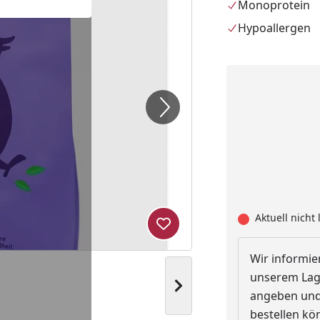
Monoprotein
Hypoallergen
Aktuell nicht 
Produkt zur Wunschliste hi
Wir informier
unserem Lage
Nächstes Bild anzeigen
angeben und 
bestellen kö