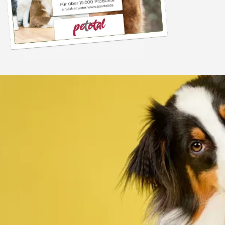
Trusted Shops
„Alles top. Hat wie
geklappt, sehr schnell
4,80
/ 5
30.07.202
12.180 Bewertungen
Auszeichnungen