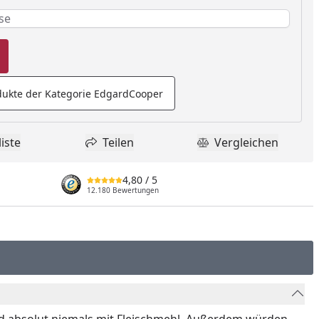
e erforderlich
rderlich
ukte der Kategorie EdgardCooper
iste
Teilen
Vergleichen
dukt zur Wunschliste hinzufügen
Teilen
Produkt Vergle
4,80
/ 5
12.180 Bewertungen