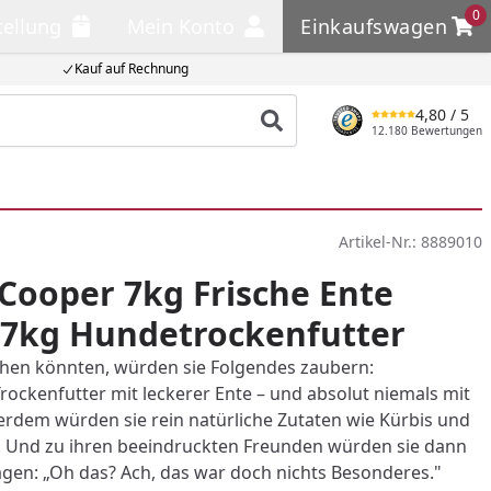
0
tellung
Mein Konto
Einkaufswagen
llung
Mein Konto
Einkaufswagen
Kauf auf Rechnung
4,80
/ 5
Produkt suchen
12.180 Bewertungen
Artikel-Nr.:
8889010
ooper 7kg Frische Ente
7kg Hundetrockenfutter
en könnten, würden sie Folgendes zaubern:
rockenfutter mit leckerer Ente – und absolut niemals mit
erdem würden sie rein natürliche Zutaten wie Kürbis und
 Und zu ihren beeindruckten Freunden würden sie dann
gen: „Oh das? Ach, das war doch nichts Besonderes."