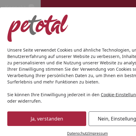
Kontakt
Kontakt
Kostenloser Versand ab 69€
Hund
Katze
Aquaristik
Teich
Andere Tierarten
Gesc
Unsere Seite verwendet Cookies und ähnliche Technologien, u
Benutzererfahrung auf unserer Website zu verbessern, Inhalt
zu personalisieren und die Nutzung unserer Website zu analys
Hund
Hundetrockenfutter
EdgardCooper
Edgard&Coop
Ihrer Einwilligung stimmen Sie der Verwendung von Cookies s
Startseite
Verarbeitung Ihrer persönlichen Daten zu, um Ihnen ein best
Surferlebnis und mehr Funktionen zu bieten.
Sie können Ihre Einwilligung jederzeit in den
Cookie-Einstellu
oder widerrufen.
Ja, verstanden
Nein, Einstellun
Datenschutz
Impressum