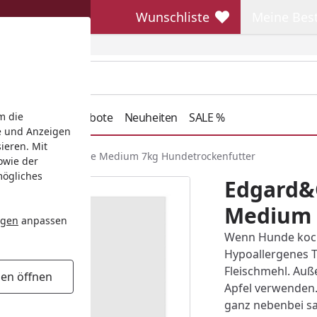
Wunschliste
Meine Bes
Wunschliste
Meine Beste
henkideen
Angebote
Neuheiten
SALE %
m die
e und Anzeigen
ieren. Mit
er 7kg Frische Ente Medium 7kg Hundetrockenfutter
owie der
mögliches
Edgard&C
Medium 
ngen
anpassen
Wenn Hunde koch
Hypoallergenes T
Fleischmehl. Auß
gen öffnen
Apfel verwenden.
ganz nebenbei sa