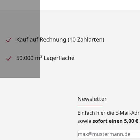
Kauf auf Rechnung (10 Zahlarten)
50.000 m² Lagerfläche
Newsletter
Einfach hier die E-Mail-A
sowie
sofort einen 5,00 
Keine Eingabe erforderlic
Eingabe erforderlich
E-Mail *