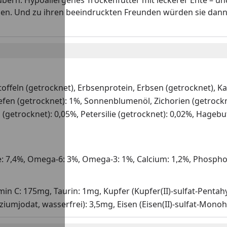
ern: Hypoallergenes Trockenfutter mit leckerer Ente – un
nden. Und zu ihren beeindruckten Freunden würden sie dan
toffeln (getrocknet), Erbsenprotein, Erbsen (getrocknet), K
fen (getrocknet): 1%, Sonnenblumenöl, Zichorien (getrockne
 (getrocknet): 0,05%, Petersilie (getrocknet): 0,02%, Hageb
e: 7,4%, Omega-6: 3%, Omega-3: 1%, Calcium: 1,2%, Phospho
amin C: 175mg, Taurin: 1mg, Kupfer (Kupfer(II)-sulfat-Penta
iumjodat, wasserfrei): 3,5mg, Eisen (Eisen(II)-sulfat-Monoh