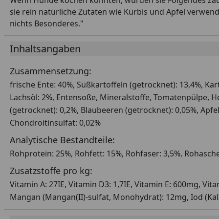
Wenn Hunde kochen könnten, würden sie Folgendes zaub
sie rein natürliche Zutaten wie Kürbis und Apfel verwe
nichts Besonderes."
Inhaltsangaben
Zusammensetzung:
frische Ente: 40%, Süßkartoffeln (getrocknet): 13,4%, Kar
Lachsöl: 2%, Entensoße, Mineralstoffe, Tomatenpülpe, He
(getrocknet): 0,2%, Blaubeeren (getrocknet): 0,05%, Apfel
Chondroitinsulfat: 0,02%
Analytische Bestandteile:
Rohprotein: 25%, Rohfett: 15%, Rohfaser: 3,5%, Rohasch
Zusatzstoffe pro kg:
Vitamin A: 27IE, Vitamin D3: 1,7IE, Vitamin E: 600mg, Vit
Mangan (Mangan(II)-sulfat, Monohydrat): 12mg, Iod (Kalz