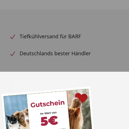
Tiefkühlversand für BARF
Deutschlands bester Händler