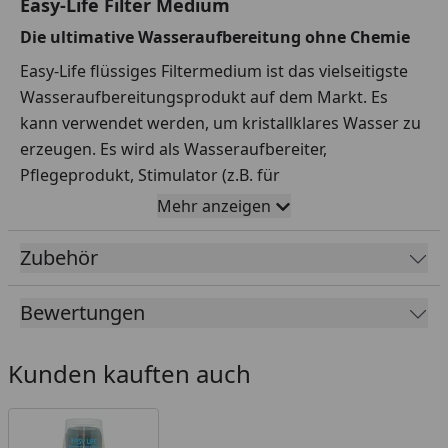
Easy-Life Filter Medium
Die ultimative Wasseraufbereitung ohne Chemie
Easy-Life flüssiges Filtermedium ist das vielseitigste
Wasseraufbereitungsprodukt auf dem Markt. Es
kann verwendet werden, um kristallklares Wasser zu
erzeugen. Es wird als Wasseraufbereiter,
Pflegeprodukt, Stimulator (z.B. für
Pflanzenwachstum) und zur Prophylaxe (Vorbeugung
Mehr anzeigen
von Infektionen) verwendet.
Zubehör
Außerdem ist es ein wirksames Lösungsmittel für
eine breite Palette von Problemen in Süß-und
Bewertungen
Meerwasser. Das Produkt ist 100% natürlich und sehr
sicher im Gebrauch.
Kunden kauften auch
Easy-Life flüssiges Filtermedium (FFM) ist ein
einzigartiges Produkt, das die Haltung von Fischen,
Pflanzen und niederen Tieren in Süß- und