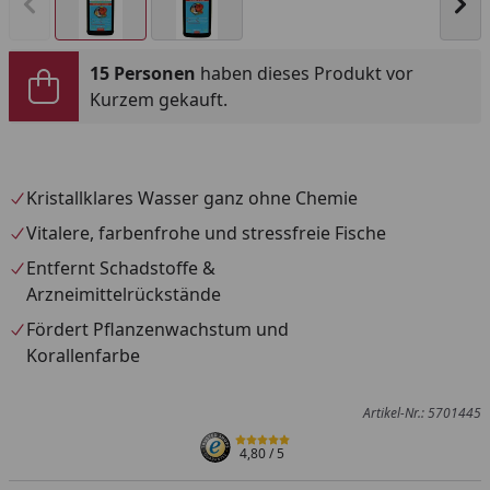
Vorheriges Bild anzeigen
Näc
15 Personen
haben dieses Produkt vor
Kurzem gekauft.
Kristallklares Wasser ganz ohne Chemie
Vitalere, farbenfrohe und stressfreie Fische
Entfernt Schadstoffe &
Arzneimittelrückstände
Fördert Pflanzenwachstum und
Korallenfarbe
Artikel-Nr.: 5701445
4,80
/ 5