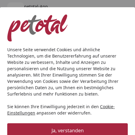
petotal-App
Öffnen
Banner schließen
petotal
kostenlos - Im App Store
Alle Produkte
Mein Konto
Wunschl
Ein
4,80
/ 5
Suchen
Unsere Seite verwendet Cookies und ähnliche
Technologien, um die Benutzererfahrung auf unserer
Aquaristik
Aquarienpflege
Wasseraufbereitung
Easy-L
Website zu verbessern, Inhalte und Anzeigen zu
Startseite
personalisieren und die Nutzung unserer Website zu
Easy-Life Filter Medium
analysieren. Mit Ihrer Einwilligung stimmen Sie der
Verwendung von Cookies sowie der Verarbeitung Ihrer
4.9
(15 Bewertungen)
persönlichen Daten zu, um Ihnen ein bestmögliches
Surferlebnis und mehr Funktionen zu bieten.
Sie können Ihre Einwilligung jederzeit in den
Cookie-
Einstellungen
anpassen oder widerrufen.
Ja, verstanden