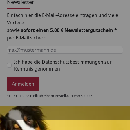
Wirksame Anti-Stress-Wirkung
Newsletter
Fische erholen sich schneller und entwickeln einen
Einfach hier die E-Mail-Adresse eintragen und
viele
verbesserten physischen Widerstand
Vorteile
Verhindert und heilt bakterielle Infektionen (z. B.
sowie
sofort einen 5,00 € Newslettergutschein
*
Flossenfäule, infizierte Wunden)
per E-Mail sichern:
Effektiver Schutz der Schleimhaut
Keine Eingabe erforderlich
Eingabe erforderlich
E-Mail *
Schnelle Wundheilung
Neutralisiert schädliche Bakterien
Ich habe die
Datenschutzbestimmungen
zur
Kenntnis genommen
Schnelle Erholung nach medikamentöser
Behandlung
Anmelden
Fördert die Zucht
Jungfische wachsen doppelt so schnell
*Der Gutschein gilt ab einem Bestellwert von 50,00 €
Verkürzt die Quarantänezeit deutlich
Sorgt für viel weniger Ausfall bei
(Langstrecken-)Transporten
Trusted Shops