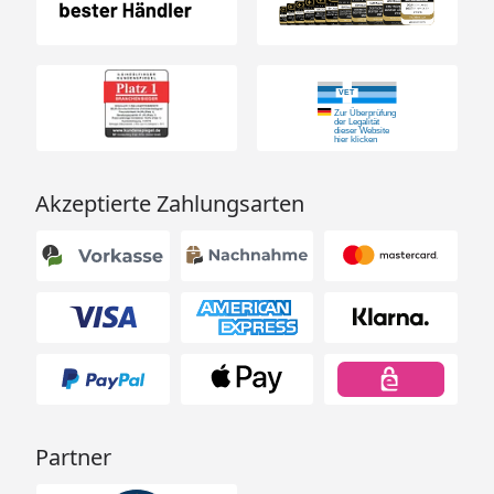
Große Probleme, Quarantäne und Transport
Bei starkem Stress, bakteriellen Infektionen
(Flossenfäule, verklebten Flossen, inneren und /
oder äußeren Verletzungen),
Schleimhautbeschädigungen, schwerer
Wasserverschmutzung, Verpilzung, nach
Akzeptierte Zahlungsarten
medikamentöser Behandlung, während
(Langstrecken-)Transporten und Quarantäne:
dreifache Dosis, ev. die Behandlung einen Tag
später wiederholen
Partner