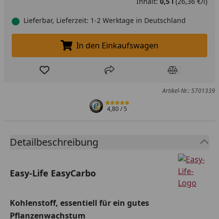
Inhalt:
0,5 l
(26,36 €/l)
Lieferbar, Lieferzeit: 1-2 Werktage in Deutschland
In den Einkaufswagen
In den Einkaufswagen legen
Produkt zur Wunschliste hinzufügen
Teilen
Produkt Ver
Artikel-Nr.: 5701339
4,80
/ 5
Detailbeschreibung
Easy-Life EasyCarbo
Kohlenstoff, essentiell für ein gutes
Pflanzenwachstum