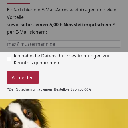
Einfach hier die E-Mail-Adresse eintragen und
viele
Vorteile
sowie
sofort einen 5,00 € Newslettergutschein
*
per E-Mail sichern:
Keine Eingabe erforderlich
Eingabe erforderlich
E-Mail *
Ich habe die
Datenschutzbestimmungen
zur
Kenntnis genommen
Anmelden
*Der Gutschein gilt ab einem Bestellwert von 50,00 €
Trusted Shops