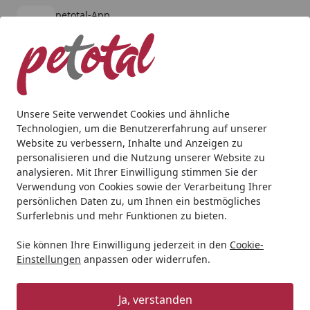
petotal-App
Öffnen
Banner schließen
petotal
kostenlos - Im App Store
Alle Produkte
Mein Konto
Wunschl
Ein
4,80
/ 5
Suchen
Unsere Seite verwendet Cookies und ähnliche
Technologien, um die Benutzererfahrung auf unserer
Aquaristik
Aquarienpflege
Wasseraufbereitung
Easy-L
Website zu verbessern, Inhalte und Anzeigen zu
Startseite
personalisieren und die Nutzung unserer Website zu
Easy-Life EasyCarbo
analysieren. Mit Ihrer Einwilligung stimmen Sie der
Verwendung von Cookies sowie der Verarbeitung Ihrer
5
(3 Bewertungen)
persönlichen Daten zu, um Ihnen ein bestmögliches
Surferlebnis und mehr Funktionen zu bieten.
Sie können Ihre Einwilligung jederzeit in den
Cookie-
Einstellungen
anpassen oder widerrufen.
Ja, verstanden