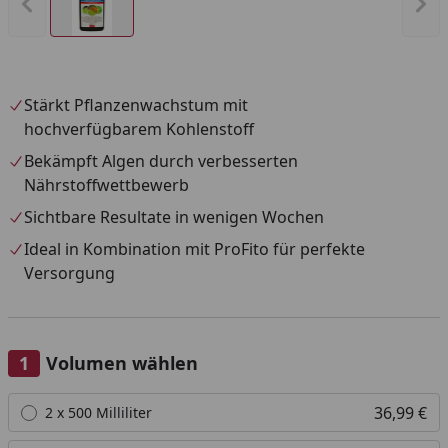
Vorheriges Bild anzeigen
Näc
Stärkt Pflanzenwachstum mit
hochverfügbarem Kohlenstoff
Bekämpft Algen durch verbesserten
Nährstoffwettbewerb
Sichtbare Resultate in wenigen Wochen
Ideal in Kombination mit ProFito für perfekte
Versorgung
Volumen wählen
Alle anzeigen (2)
36,99 €
2 x 500 Milliliter