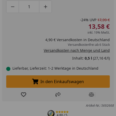
Produktmenge um eins verringern
Produktmenge manuell eingeben
Produktmenge um eins erhöhen
-24%
UVP
17,99 €
13,58 €
inkl. 19% MwSt.
4,90 € Versandkosten in Deutschland
Versandkostenfrei ab 6 Stück
Versandkosten nach Menge und Land
Inhalt:
0,5 l
(27,16 €/l)
Lieferbar, Lieferzeit: 1-2 Werktage in Deutschland
In den Einkaufswagen
In den Einkaufswagen legen
Produkt zur Wunschliste hinzufügen
Teilen
Produkt Ver
Artikel-Nr.: 5692668
4,80
/ 5