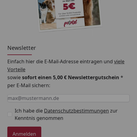
Newsletter
Einfach hier die E-Mail-Adresse eintragen und
viele
Vorteile
sowie
sofort einen 5,00 € Newslettergutschein
*
per E-Mail sichern:
Keine Eingabe erforderlich
Eingabe erforderlich
E-Mail *
Ich habe die
Datenschutzbestimmungen
zur
Kenntnis genommen
Anmelden