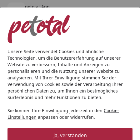
petotal-App
Öffnen
Banner schließen
petotal
kostenlos - Im App Store
Alle Produkte
Mein Konto
Wunschl
Ein
4,80
/ 5
Suchen
Unsere Seite verwendet Cookies und ähnliche
Technologien, um die Benutzererfahrung auf unserer
Aquaristik
Aquarienpflege
Wasseraufbereitung
Easy-L
Website zu verbessern, Inhalte und Anzeigen zu
Startseite
personalisieren und die Nutzung unserer Website zu
Easy-Life Catappa-X 500 ml
analysieren. Mit Ihrer Einwilligung stimmen Sie der
Verwendung von Cookies sowie der Verarbeitung Ihrer
5
(4 Bewertungen)
persönlichen Daten zu, um Ihnen ein bestmögliches
Surferlebnis und mehr Funktionen zu bieten.
Sie können Ihre Einwilligung jederzeit in den
Cookie-
Einstellungen
anpassen oder widerrufen.
Ja, verstanden