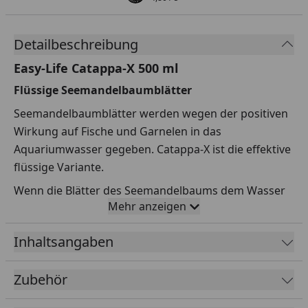
Detailbeschreibung
Easy-Life Catappa-X 500 ml
Flüssige Seemandelbaumblätter
Seemandelbaumblätter werden wegen der positiven
Wirkung auf Fische und Garnelen in das
Aquariumwasser gegeben. Catappa-X ist die effektive
flüssige Variante.
Wenn die Blätter des Seemandelbaums dem Wasser
Mehr anzeigen
zugesetzt werden, geben sie heilende Substanzen ab.
Der Nachteil ist, dass sie nach einiger Zeit vermodern
Inhaltsangaben
und es werden organische Verbindungen freigesetzt.
Dies erzeugt unangenehme Nebenwirkungen: das
Zubehör
Wasser färbt sich braun, und die freigesetzten
organischen Substanzen verunreinigen und belasten