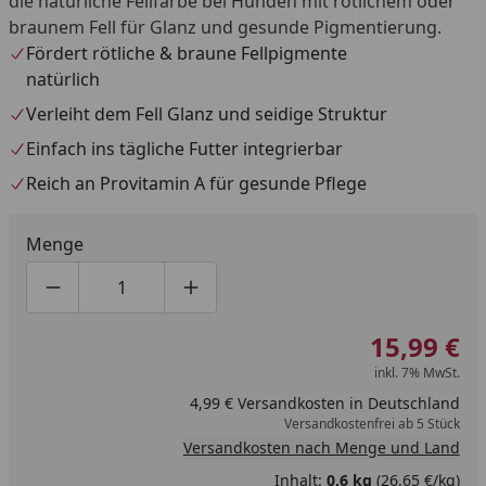
die natürliche Fellfarbe bei Hunden mit rötlichem oder
braunem Fell für Glanz und gesunde Pigmentierung.
Fördert rötliche & braune Fellpigmente
natürlich
Verleiht dem Fell Glanz und seidige Struktur
Einfach ins tägliche Futter integrierbar
Reich an Provitamin A für gesunde Pflege
Menge
Produktmenge um eins verringern
Produktmenge manuell eingeben
Produktmenge um eins erhöhen
15,99 €
inkl. 7% MwSt.
4,99 € Versandkosten in Deutschland
Versandkostenfrei ab 5 Stück
Versandkosten nach Menge und Land
Inhalt:
0,6 kg
(26,65 €/kg)