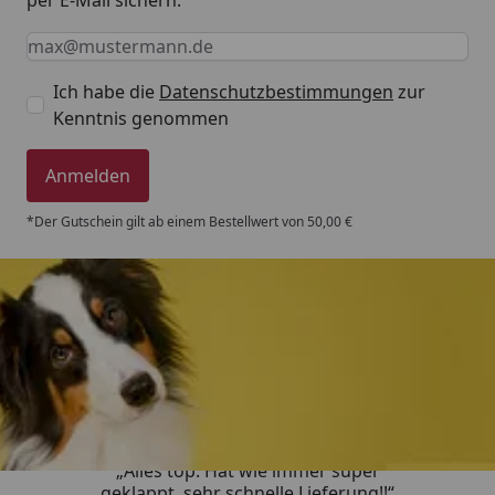
Keine Eingabe erforderlich
Eingabe erforderlich
E-Mail *
Ich habe die
Datenschutzbestimmungen
zur
Kenntnis genommen
Anmelden
*Der Gutschein gilt ab einem Bestellwert von 50,00 €
Trusted Shops
4,80
/ 5
„Alles top. Hat wie immer super
geklappt, sehr schnelle Lieferung!!“