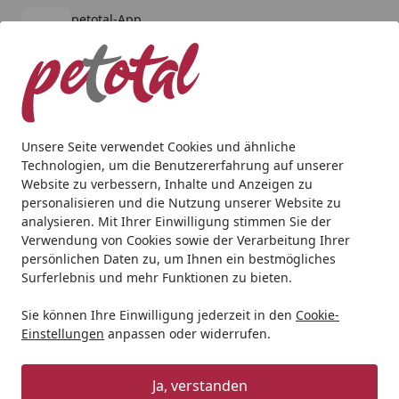
petotal-App
Öffnen
Banner schließen
petotal
kostenlos - Im App Store
Alle Produkte
Mein Konto
Wunschl
Ein
4,80
/ 5
Suchen
Unsere Seite verwendet Cookies und ähnliche
Technologien, um die Benutzererfahrung auf unserer
Hund
Nahrungsergänzung & Diätfutter
Nahrungsergä
Website zu verbessern, Inhalte und Anzeigen zu
Startseite
personalisieren und die Nutzung unserer Website zu
Dr. Clauder's 600g Pigment Aktiv
analysieren. Mit Ihrer Einwilligung stimmen Sie der
Möhren Pell
Verwendung von Cookies sowie der Verarbeitung Ihrer
persönlichen Daten zu, um Ihnen ein bestmögliches
BALD VERGRIFFEN
Surferlebnis und mehr Funktionen zu bieten.
Sie können Ihre Einwilligung jederzeit in den
Cookie-
Einstellungen
anpassen oder widerrufen.
Ja, verstanden