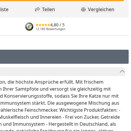
iste
Teilen
Vergleichen
dukt zur Wunschliste hinzufügen
Teilen
Produkt Vergle
4,80
/ 5
12.180 Bewertungen
on, die höchste Ansprüche erfüllt. Mit frischem
Ihrer Samtpfote und versorgt sie gleichzeitig mit
d Konservierungsstoffe, sodass Sie Ihre Katze nur mit
as Immunsystem stärkt. Die ausgewogene Mischung aus
ählerische Feinschmecker. Wichtigste Produktfakten: -
 Muskelfleisch und Innereien - Frei von Zucker, Getreide
n und Immunsystem - Hergestellt in Deutschland, als