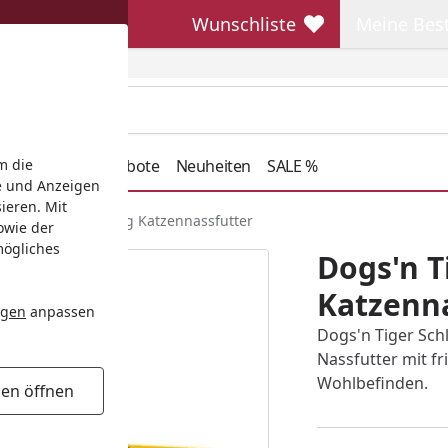
Wunschliste
Meine Bes
Wunschliste
Meine Beste
henkideen
Angebote
Neuheiten
SALE %
m die
e und Anzeigen
ieren. Mit
hlemmerbox 2x1500g Katzennassfutter
owie der
mögliches
Dogs'n 
Katzenna
ngen
anpassen
Dogs'n Tiger Sch
Nassfutter mit f
Wohlbefinden.
gen öffnen