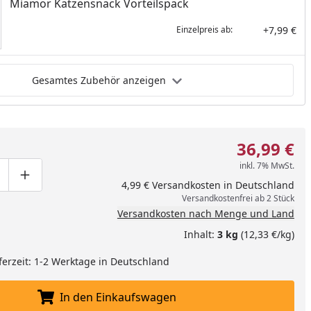
Miamor Katzensnack Vorteilspack
+7,99 €
Einzelpreis ab:
Gesamtes Zubehör anzeigen
36,99 €
inkl. 7% MwSt.
ge um eins verringern
duktmenge manuell eingeben
Produktmenge um eins erhöhen
4,99 € Versandkosten in Deutschland
Versandkostenfrei ab 2 Stück
Versandkosten nach Menge und Land
Inhalt:
3 kg
(12,33 €/kg)
ferzeit: 1-2 Werktage in Deutschland
In den Einkaufswagen
In den Einkaufswagen legen