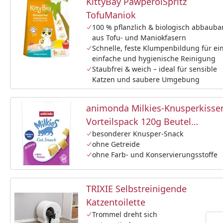
KittyBay PawperolSpritz
TofuManiok
100 % pflanzlich & biologisch abbauba
aus Tofu- und Maniokfasern
Schnelle, feste Klumpenbildung für ei
einfache und hygienische Reinigung
Staubfrei & weich – ideal für sensible
Katzen und saubere Umgebung
animonda Milkies-Knusperkisse
Vorteilspack 120g Beutel
Katzensnack
besonderer Knusper-Snack
ohne Getreide
ohne Farb- und Konservierungsstoffe
TRIXIE Selbstreinigende
Katzentoilette
Trommel dreht sich