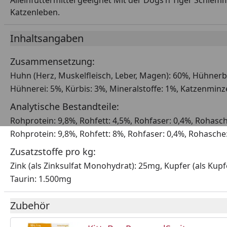
Alleinfuttermittel geeignet Mit der Dogs’n Tiger Schlem
Katzenleben.
Inhaltsangaben
Zusammensetzung:
Huhn (Herz, Muskelfleisch, Leber, Magen): 60%, Hühnerbr
Hühnerei: 5%, Kürbis: 3%, Mineralstoffe: 1%, Katzenminz
Analytische Bestandteile:
Rohprotein: 9,8%, Rohfett: 4,5%, Rohfaser: 0,4%, Rohasch
Rohprotein: 9,8%, Rohfett: 8%, Rohfaser: 0,4%, Rohasche:
Zusatzstoffe pro kg:
Zink (als Zinksulfat Monohydrat): 25mg, Kupfer (als Kupf
Taurin: 1.500mg
Zubehör