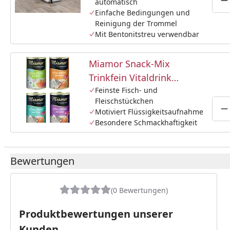
automatisch
P
Einfache Bedingungen und
Reinigung der Trommel
Mit Bentonitstreu verwendbar
Miamor Snack-Mix
Trinkfein Vitaldrink
4x135ml Dose
Feinste Fisch- und
Fleischstückchen
Katzensnack
Motiviert Flüssigkeitsaufnahme
P
Besondere Schmackhaftigkeit
Bewertungen
(0 Bewertungen)
Produktbewertungen unserer
Kunden