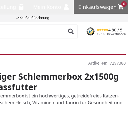
0
tellung
Mein Konto
Einkaufswagen
llung
Mein Konto
Einkaufswagen
Kauf auf Rechnung
4,80
/ 5
Produkt suchen
12.180 Bewertungen
Artikel-Nr.:
7297380
Tiger Schlemmerbox 2x1500g
ssfutter
lemmerbox ist ein hochwertiges, getreidefreies Katzen-
rischem Fleisch, Vitaminen und Taurin für Gesundheit und