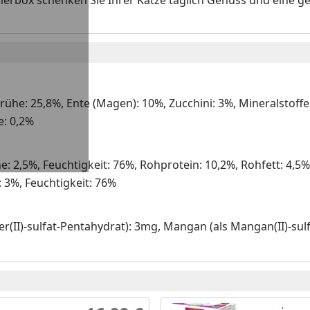
merbox schenken Sie Ihrer Katze täglich Genuss und eine ge
ühe: 25,8%, Ente (Magen): 10%, Zucchini: 3%, Mineralstoffe
e: 0,2%
e: 2,5%, Feuchtigkeit: 76%, Rohprotein: 10,2%, Rohfett: 4,5%
 3%, Feuchtigkeit: 76%
er(II)-sulfat-Pentahydrat): 3mg, Mangan (als Mangan(II)-sul