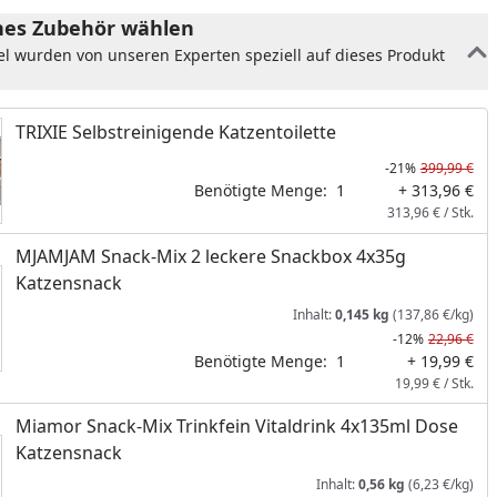
es Zubehör wählen
el wurden von unseren Experten speziell auf dieses Produkt
TRIXIE Selbstreinigende Katzentoilette
-21%
399,99 €
Benötigte Menge:
1
+ 313,96 €
313,96 € / Stk.
MJAMJAM Snack-Mix 2 leckere Snackbox 4x35g
Katzensnack
Inhalt:
0,145 kg
(137,86 €/kg)
-12%
22,96 €
nzufügen
Benötigte Menge:
1
+ 19,99 €
19,99 € / Stk.
Miamor Snack-Mix Trinkfein Vitaldrink 4x135ml Dose
Katzensnack
Inhalt:
0,56 kg
(6,23 €/kg)