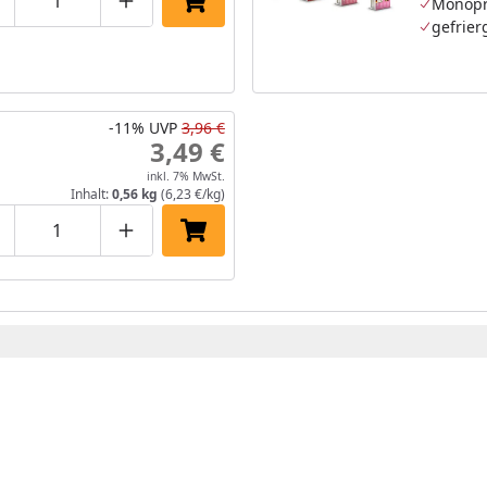
Monopr
roduktmenge um eins verringern
Produktmenge manuell eingeben
Produktmenge um eins erhöhen
In den Einkaufswagen legen
gefrier
-11%
UVP
3,96 €
3,49 €
inkl. 7% MwSt.
Inhalt:
0,56 kg
(6,23 €/kg)
roduktmenge um eins verringern
Produktmenge manuell eingeben
Produktmenge um eins erhöhen
In den Einkaufswagen legen