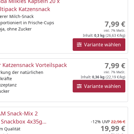
da Milkies Kapseln 20 x
ltipack Katzensnack
erer Milch-Snack
7,99 €
 portioniert in Frische-Cups
ja, ohne Zucker
inkl. 7% MwSt.
Inhalt:
0,3 kg
(26,63 €/kg)
Variante wählen
7,99 €
 Katzensnack Vorteilspack
rkung der natürlichen
inkl. 7% MwSt.
Inhalt:
0,36 kg
(22,19 €/kg)
kräfte
kzeptanz
Variante wählen
ucker
M Snack-Mix 2
e Snackbox 4x35g
-12%
UVP
22,96 €
19,99 €
snack
m Qualität