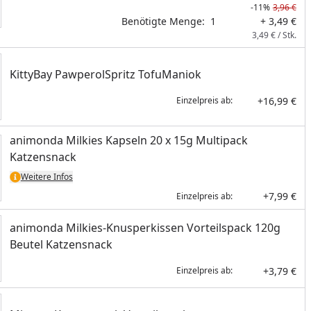
-11%
3,96 €
Benötigte Menge:
1
+ 3,49 €
3,49 € / Stk.
KittyBay PawperolSpritz TofuManiok
+16,99 €
Einzelpreis ab:
animonda Milkies Kapseln 20 x 15g Multipack
Katzensnack
Weitere Infos
+7,99 €
Einzelpreis ab:
animonda Milkies-Knusperkissen Vorteilspack 120g
Beutel Katzensnack
+3,79 €
Einzelpreis ab: