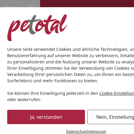
Kontakt
Kontakt
Kostenloser Versand ab 69€
Hund
Katze
Aquaristik
Teich
Andere Tierarten
Gesc
Unsere Seite verwendet Cookies und ähnliche Technologien, u
Benutzererfahrung auf unserer Website zu verbessern, Inhalt
zu personalisieren und die Nutzung unserer Website zu analys
Katze
Katzennassfutter
Dogs'n Tiger
Dogs'n Tiger Sc
Ihrer Einwilligung stimmen Sie der Verwendung von Cookies s
Startseite
Verarbeitung Ihrer persönlichen Daten zu, um Ihnen ein best
BALD VERGRIFFEN
Surferlebnis und mehr Funktionen zu bieten.
Sparpaket
Sie können Ihre Einwilligung jederzeit in den
Cookie-Einstellu
oder widerrufen.
Ja, verstanden
Nein, Einstellun
Datenschutz
Impressum