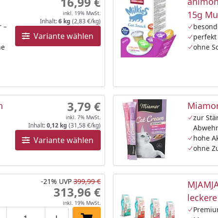
16,99 €
animon
15g Mu
inkl. 19% MwSt.
Inhalt:
6 kg
(2,83 €/kg)
r –
besond
Variante wählen
perfekt
ne
ohne So
3,79 €
n
Miamor
zur Stä
inkl. 7% MwSt.
Inhalt:
0,12 kg
(31,58 €/kg)
Abwehr
hohe A
Variante wählen
ohne Z
-21%
UVP
399,99 €
MJAMJA
313,96 €
lecker
inkl. 19% MwSt.
Katzen
Premiu