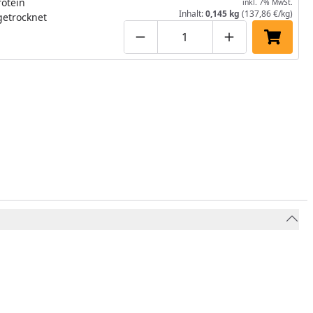
otein
inkl. 7% MwSt.
Inhalt:
0,145 kg
(137,86 €/kg)
getrocknet
Produktmenge um eins verringe
Produktmenge manuell
Produktmenge 
In den 