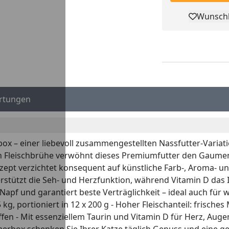
Wunschl
Pro
rtungen
ox – einer liebevoll zusammengestellten Nassfutter-Variati
en Fleischbrühe verwöhnt dieses Premiumfutter den Gaumen 
zept verzichtet konsequent auf künstliche Farb-, Aroma- un
terstützt die Seh- und Herzfunktion, während Vitamin D d
pf und garantiert beste Verträglichkeit – ideal auch für w
g, portioniert in 12 x 200 g - Hoher Fleischanteil: frisches
fen - Mit essenziellem Taurin und Vitamin D für Herz, Auge